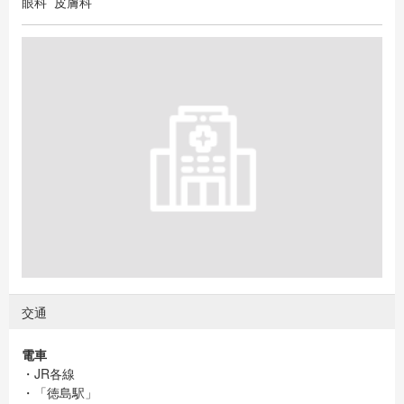
眼科 皮膚科
交通
電車
・JR各線
・「徳島駅」