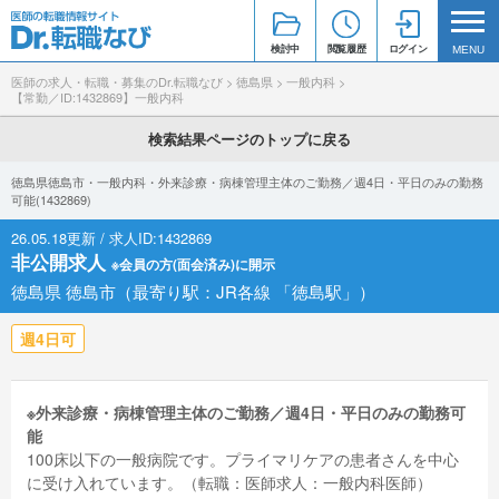
検討中
閲覧履歴
ログイン
MENU
医師の求人・転職・募集のDr.転職なび
>
徳島県
>
一般内科
>
【常勤／ID:1432869】一般内科
検索結果ページのトップに戻る
徳島県徳島市・一般内科・外来診療・病棟管理主体のご勤務／週4日・平日のみの勤務
可能(1432869)
26.05.18更新 / 求人ID:1432869
非公開求人
※会員の方(面会済み)に開示
徳島県 徳島市（最寄り駅：JR各線 「徳島駅」）
週4日可
※外来診療・病棟管理主体のご勤務／週4日・平日のみの勤務可
能
100床以下の一般病院です。プライマリケアの患者さんを中心
に受け入れています。（転職：医師求人：一般内科医師）