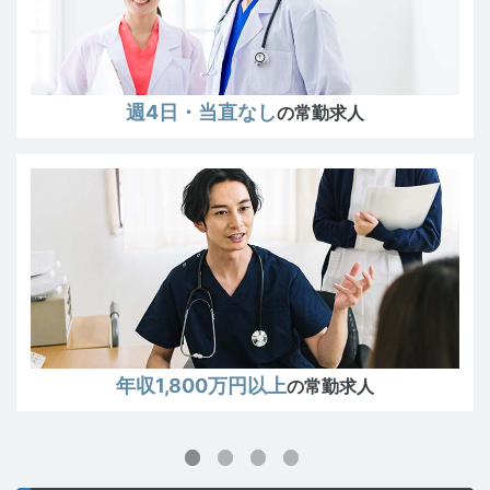
形成外科専門医
その他
脳神経外科専門医
クリニック勤務
の常勤求人
脳卒中専門医
呼吸器外科専門医
消化器外科専門医
心臓血管外科専門医
アレルギー専門医
訪問診療
の常勤求人
集中治療専門医
小児科専門医