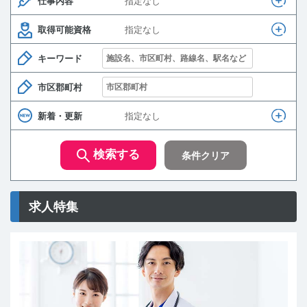
仕事内容
指定なし
老年病専門医
健康診断
腫瘍内科
腫瘍内科
取得可能資格
指定なし
リウマチ専門医
専門検診
膠原病内科
膠原病内科
キーワード
市区郡町村
透析専門医
画像診断（読影）
内科系その他
内科系その他
新着・更新
指定なし
プライマリ・ケア専門医
放射線治療
検索する
条件クリア
ペインクリニック専門医
救急対応
糖尿病専門医
透析管理
求人特集
外科専門医
産業医業務
整形外科専門医
オンライン診療