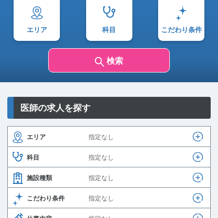
血液専門医
内視鏡治療（ESD）
福島県
糖尿病内科
福島県
糖尿病内科
内分泌代謝科専門医
内視鏡下手術
人工透析内科
人工透析内科
エリア
科目
こだわり条件
呼吸器専門医
オペ
腎臓内科
腎臓内科
検索
気管食道科専門医
麻酔
脳神経内科
脳神経内科
消化器病専門医
婦人科検査
心療内科
心療内科
医師の求人を探す
大腸肛門病専門医
分娩
訪問診療科
訪問診療科
エリア
指定なし
腎臓専門医
リハビリ
老年内科
老年内科
科目
指定なし
施設種類
指定なし
循環器専門医
在宅診療（個人宅）
漢方内科
漢方内科
こだわり条件
指定なし
心血管インターベンション専門医
訪問診療（施設）
血液内科
血液内科