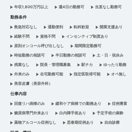
年収1,800万円以上
週4日の勤務可
当直なし勤務可
勤務条件
救急対応なし
通勤便利
転科歓迎
開業支援あり
経験不問
資格不問
インセンティブ制度あり
原則オンコール呼び出しなし
期間限定勤務可
時短勤務の相談可
半日勤務の相談可
土・日・祝休み
残業なし
院長・管理職募集
駅チカ
ゆったり勤務
外来のみ
在宅勤務可能
指定医取得可能
オペ無し
美容皮膚（美容外科）
仕事内容
回復リハ病棟のみ
緩和ケア病棟での勤務あり
症例豊富
糖尿病専門外来あり
白内障手術あり
予定手術の麻酔
薬物アルコール症例なし
思春期症例あり
自由診療