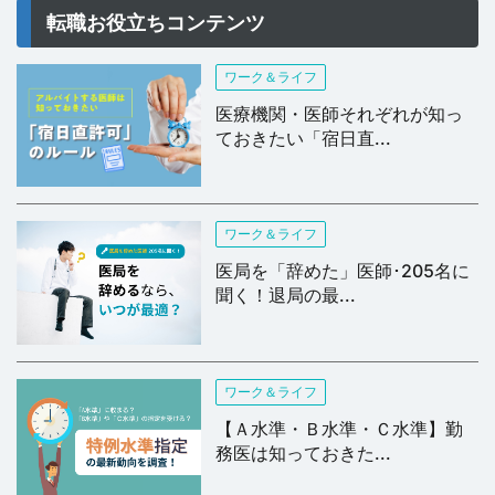
転職お役立ちコンテンツ
小児外科専門医
ワーク＆ライフ
小児神経科専門医
医療機関・医師それぞれが知っ
ておきたい「宿日直...
皮膚科専門医
泌尿器科専門医
ワーク＆ライフ
医局を「辞めた」医師･205名に
乳腺専門医
聞く！退局の最...
産婦人科専門医
眼科専門医
ワーク＆ライフ
【Ａ水準・Ｂ水準・Ｃ水準】勤
耳鼻咽喉科専門医
務医は知っておきた...