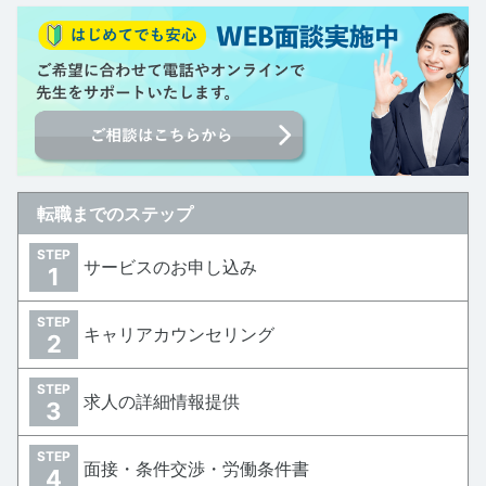
転職までのステップ
STEP
サービスのお申し込み
1
STEP
キャリアカウンセリング
2
STEP
求人の詳細情報提供
3
STEP
面接・条件交渉・労働条件書
4