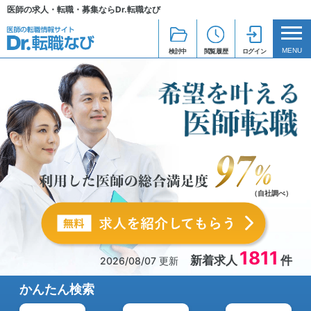
医師の求人・転職・募集ならDr.転職なび
MENU
検討中
閲覧履歴
ログイン
すべて選択
すべて選択
すべて選択
すべて選択
すべて選択
すべて選択
すべて選択
すべて選択
すべて選択
すべて選択
北海道・東北
内科系
勤務特徴
北海道・東北
内科系
病院
日勤帯
勤務特徴
関東
外科系
勤務条件
関東
外科系
クリニック
当直帯
勤務条件
認定内科医
新着求人のみ
外来診療
病院
北海道
一般内科
年収1,800万円以上
北海道
一般内科
年収1,800万円以上
中部
他の専門
仕事内容
中部
他の専門
その他
仕事内容
胸部外科認定医
新着・更新求人
病棟管理
病院(救急指定なし)
青森県
一般内科(訪問診療)
週4日の勤務可
青森県
一般内科(訪問診療)
週4日の勤務可
近畿
設備・機材
近畿
設備・機材
放射線科認定医
心カテ
病院(1次救急)
岩手県
呼吸器内科
当直なし勤務可
岩手県
呼吸器内科
当直なし勤務可
（自社調べ）
中国・四国
その他
中国・四国
その他
放射線腫瘍学認定医
インターベンション治療
病院(2次救急)
宮城県
循環器内科
宮城県
循環器内科
九州・沖縄
認定施設等
九州・沖縄
認定施設等
総合内科専門医
内視鏡検査
病院(3次救急)
秋田県
消化器内科
秋田県
消化器内科
1811
新着求人
件
2026/08/07 更新
施設の種類
神経内科専門医
内視鏡下治療
病院(救急告示医療機関)
山形県
内分泌科
山形県
内分泌科
かんたん検索
仕事の内容