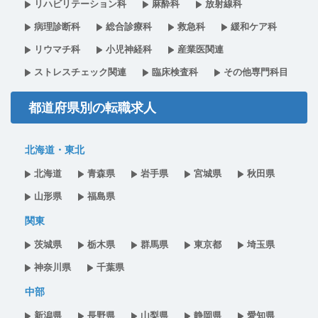
リハビリテーション科
麻酔科
放射線科
病理診断科
総合診療科
救急科
緩和ケア科
リウマチ科
小児神経科
産業医関連
ストレスチェック関連
臨床検査科
その他専門科目
都道府県別の転職求人
北海道・東北
北海道
青森県
岩手県
宮城県
秋田県
山形県
福島県
関東
茨城県
栃木県
群馬県
東京都
埼玉県
神奈川県
千葉県
中部
新潟県
長野県
山梨県
静岡県
愛知県