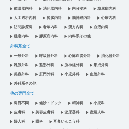
循環器内科
消化器内科
内分泌科
糖尿病内科
人工透析内科
腎臓内科
脳神経内科
心療内科
訪問診療科
老年内科
漢方内科
血液内科
腫瘍内科
膠原病内科
内科系その他
外科系全て
一般外科
呼吸器外科
心臓血管外科
消化器外科
乳腺外科
整形外科
脳神経外科
形成外科
美容外科
肛門外科
小児外科
血管外科
外科系その他
他の専門全て
科目不問
健診・ドック
精神科
小児科
皮膚科
美容皮膚科
泌尿器科
産婦人科
婦人科
眼科
耳鼻いんこう科