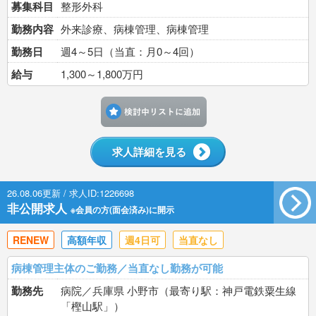
募集科目
整形外科
勤務内容
外来診療、病棟管理、病棟管理
勤務日
週4～5日（当直：月0～4回）
給与
1,300～1,800万円
検討中リストに追加す
求人詳細を見る
26.08.06更新 / 求人ID:1226698
非公開求人
※会員の方(面会済み)に開示
RENEW
高額年収
週4日可
当直なし
病棟管理主体のご勤務／当直なし勤務が可能
勤務先
病院／兵庫県 小野市（最寄り駅：神戸電鉄粟生線
「樫山駅」）