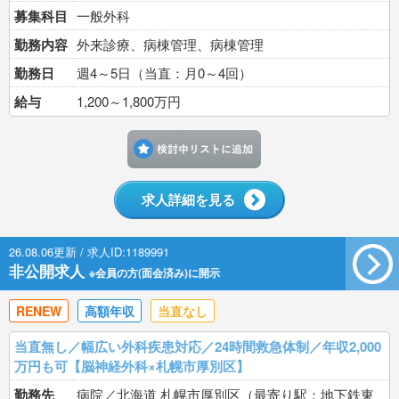
募集科目
一般外科
勤務内容
外来診療、病棟管理、病棟管理
勤務日
週4～5日（当直：月0～4回）
給与
1,200～1,800万円
検討中リストに追加す
求人詳細を見る
26.08.06更新 / 求人ID:1189991
非公開求人
※会員の方(面会済み)に開示
RENEW
高額年収
当直なし
当直無し／幅広い外科疾患対応／24時間救急体制／年収2,000
万円も可【脳神経外科×札幌市厚別区】
勤務先
病院／北海道 札幌市厚別区（最寄り駅：地下鉄東