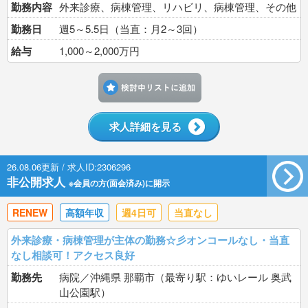
勤務内容
外来診療、病棟管理、リハビリ、病棟管理、その他
勤務日
週5～5.5日（当直：月2～3回）
給与
1,000～2,000万円
検討中リストに追加す
求人詳細を見る
26.08.06更新 / 求人ID:2306296
非公開求人
※会員の方(面会済み)に開示
RENEW
高額年収
週4日可
当直なし
外来診療・病棟管理が主体の勤務☆彡オンコールなし・当直
なし相談可！アクセス良好
勤務先
病院／沖縄県 那覇市（最寄り駅：ゆいレール 奥武
山公園駅）