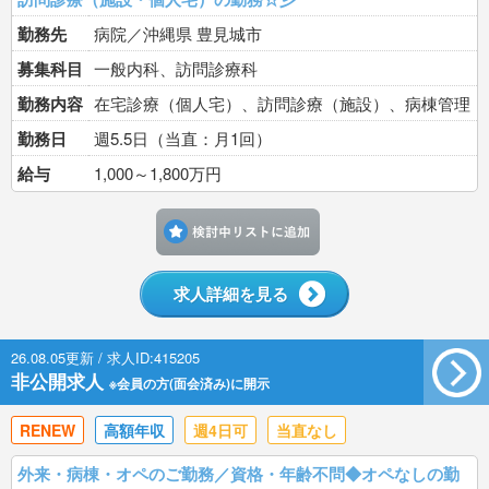
勤務先
病院／沖縄県 豊見城市
募集科目
一般内科、訪問診療科
勤務内容
在宅診療（個人宅）、訪問診療（施設）、病棟管理
勤務日
週5.5日（当直：月1回）
給与
1,000～1,800万円
検討中リストに追加す
求人詳細を見る
26.08.05更新 / 求人ID:415205
非公開求人
※会員の方(面会済み)に開示
RENEW
高額年収
週4日可
当直なし
外来・病棟・オペのご勤務／資格・年齢不問◆オペなしの勤