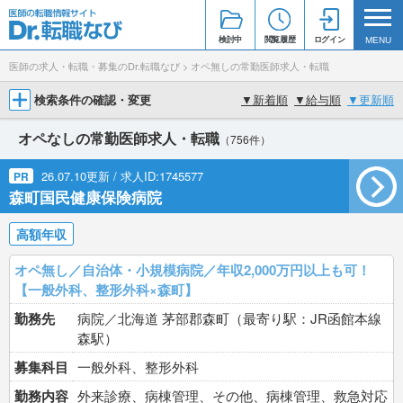
検討中
閲覧履歴
ログイン
MENU
医師の求人・転職・募集のDr.転職なび
>
オペ無しの常勤医師求人・転職
検索条件の確認・変更
▼
新着順
▼
給与順
▼
更新順
オペなしの常勤医師求人・転職
（756件）
26.07.10更新 / 求人ID:1745577
PR
森町国民健康保険病院
高額年収
オペ無し／自治体・小規模病院／年収2,000万円以上も可！
【一般外科、整形外科×森町】
勤務先
病院／北海道 茅部郡森町（最寄り駅：JR函館本線
森駅）
募集科目
一般外科、整形外科
勤務内容
外来診療、病棟管理、その他、病棟管理、救急対応