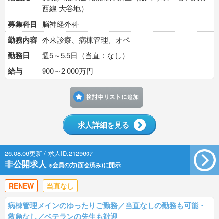
西線 大谷地）
募集科目
脳神経外科
勤務内容
外来診療、病棟管理、オペ
勤務日
週5～5.5日（当直：なし）
給与
900～2,000万円
検討中リストに追加す
求人詳細を見る
26.08.06更新 / 求人ID:2129607
非公開求人
※会員の方(面会済み)に開示
RENEW
当直なし
病棟管理メインのゆったりご勤務／当直なしの勤務も可能・
救急なし／ベテランの先生も歓迎