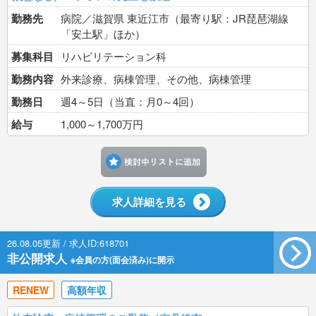
勤務先
病院／滋賀県 東近江市（最寄り駅：JR琵琶湖線
「安土駅」ほか）
募集科目
リハビリテーション科
勤務内容
外来診療、病棟管理、その他、病棟管理
勤務日
週4～5日（当直：月0～4回）
給与
1,000～1,700万円
検討中リストに追加す
求人詳細を見る
26.08.05更新 / 求人ID:618701
非公開求人
※会員の方(面会済み)に開示
RENEW
高額年収