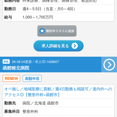
勤務内容
外来診療、病棟管理、病棟管理、救急対応
勤務日
週4～5.5日（当直：月0～4回）
給与
1,000～1,700万円
検討中リストに追加す
求人詳細を見る
26.08.04更新 / 求人ID:1428607
PR
函館稜北病院
RENEW
高額年収
オペ無し／地域医療に貢献／週4日勤務も相談可／道内外への
アクセス◎【整形外科×函館市】
勤務先
病院／北海道 函館市
募集科目
整形外科