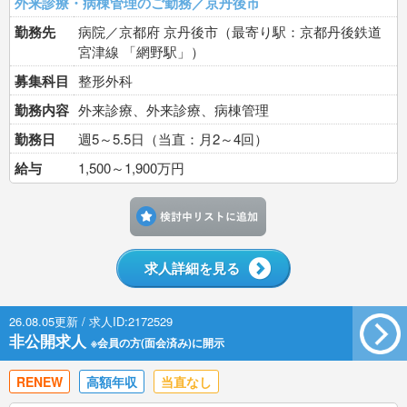
外来診療・病棟管理のご勤務／京丹後市
勤務先
病院／京都府 京丹後市（最寄り駅：京都丹後鉄道
宮津線 「網野駅」）
募集科目
整形外科
勤務内容
外来診療、外来診療、病棟管理
勤務日
週5～5.5日（当直：月2～4回）
給与
1,500～1,900万円
検討中リストに追加す
求人詳細を見る
26.08.05更新 / 求人ID:2172529
非公開求人
※会員の方(面会済み)に開示
RENEW
高額年収
当直なし