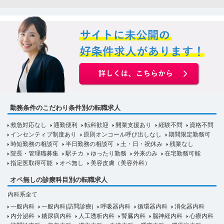
勤務条件のこだわり条件別の転職求人
救急対応なし
通勤便利
転科歓迎
開業支援あり
経験不問
資格不問
インセンティブ制度あり
原則オンコール呼び出しなし
期間限定勤務可
時短勤務の相談可
半日勤務の相談可
土・日・祝休み
残業なし
院長・管理職募集
駅チカ
ゆったり勤務
外来のみ
在宅勤務可能
指定医取得可能
オペ無し
美容皮膚（美容外科）
オペ無しの診療科目別の転職求人
内科系全て
一般内科
一般内科(訪問診療)
呼吸器内科
循環器内科
消化器内科
内分泌科
糖尿病内科
人工透析内科
腎臓内科
脳神経内科
心療内科