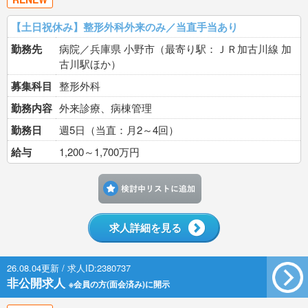
【土日祝休み】整形外科外来のみ／当直手当あり
勤務先
病院／兵庫県 小野市（最寄り駅：ＪＲ加古川線 加
古川駅ほか）
募集科目
整形外科
勤務内容
外来診療、病棟管理
勤務日
週5日（当直：月2～4回）
給与
1,200～1,700万円
検討中リストに追加す
求人詳細を見る
26.08.04更新 / 求人ID:2380737
非公開求人
※会員の方(面会済み)に開示