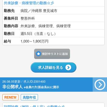
外来診療・病棟管理の勤務☆彡
勤務先
病院／沖縄県 豊見城市
募集科目
整形外科
勤務内容
外来診療、病棟管理、病棟管理
勤務日
週5.5日（当直：なし）
給与
1,000～1,800万円
検討中リストに追加す
求人詳細を見る
26.08.05更新 / 求人ID:2301493
非公開求人
※会員の方(面会済み)に開示
RENEW
高額年収
訪問診療（施設・個人宅）の勤務☆彡