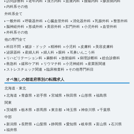
訪問診療科
老年内科
漢方内科
血液内科
腫瘍内科
膠原病内科
内科系その他
外科系全て
一般外科
呼吸器外科
心臓血管外科
消化器外科
乳腺外科
整形外科
脳神経外科
形成外科
美容外科
肛門外科
小児外科
血管外科
外科系その他
他の専門全て
科目不問
健診・ドック
精神科
小児科
皮膚科
美容皮膚科
泌尿器科
産婦人科
婦人科
眼科
耳鼻いんこう科
リハビリテーション科
麻酔科
放射線科
病理診断科
総合診療科
救急科
緩和ケア科
リウマチ科
小児神経科
産業医関連
ストレスチェック関連
臨床検査科
その他専門科目
オペ無しの都道府県別の転職求人
北海道・東北
北海道
青森県
岩手県
宮城県
秋田県
山形県
福島県
関東
茨城県
栃木県
群馬県
東京都
埼玉県
神奈川県
千葉県
中部
新潟県
長野県
山梨県
静岡県
愛知県
岐阜県
富山県
石川県
福井県