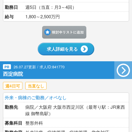
勤務日
週5日（当直：月3～4回）
給与
1,800～2,500万円
検討中リストに追加す
求人詳細を見る
26.07.27更新 / 求人ID:841770
PR
西淀病院
週4日可
当直なし
外来・病棟のご勤務／オペなし
勤務先
病院／大阪府 大阪市西淀川区（最寄り駅：JR東西
線 御幣島駅）
募集科目
整形外科