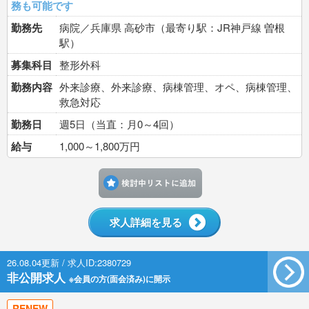
務も可能です
勤務先
病院／兵庫県 高砂市（最寄り駅：JR神戸線 曽根
駅）
募集科目
整形外科
勤務内容
外来診療、外来診療、病棟管理、オペ、病棟管理、
救急対応
勤務日
週5日（当直：月0～4回）
給与
1,000～1,800万円
検討中リストに追加す
求人詳細を見る
26.08.04更新 / 求人ID:2380729
非公開求人
※会員の方(面会済み)に開示
RENEW