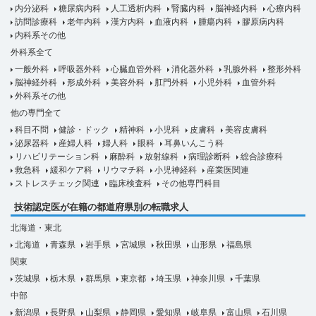
内分泌科
糖尿病内科
人工透析内科
腎臓内科
脳神経内科
心療内科
訪問診療科
老年内科
漢方内科
血液内科
腫瘍内科
膠原病内科
内科系その他
外科系全て
一般外科
呼吸器外科
心臓血管外科
消化器外科
乳腺外科
整形外科
脳神経外科
形成外科
美容外科
肛門外科
小児外科
血管外科
外科系その他
他の専門全て
科目不問
健診・ドック
精神科
小児科
皮膚科
美容皮膚科
泌尿器科
産婦人科
婦人科
眼科
耳鼻いんこう科
リハビリテーション科
麻酔科
放射線科
病理診断科
総合診療科
救急科
緩和ケア科
リウマチ科
小児神経科
産業医関連
ストレスチェック関連
臨床検査科
その他専門科目
技術認定医が在籍の都道府県別の転職求人
北海道・東北
北海道
青森県
岩手県
宮城県
秋田県
山形県
福島県
関東
茨城県
栃木県
群馬県
東京都
埼玉県
神奈川県
千葉県
中部
新潟県
長野県
山梨県
静岡県
愛知県
岐阜県
富山県
石川県