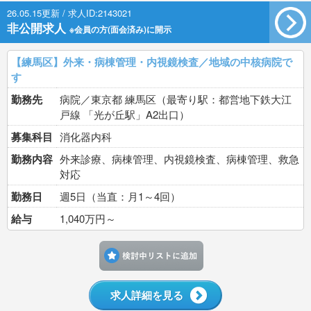
26.05.15更新 / 求人ID:2143021
非公開求人
※会員の方(面会済み)に開示
【練馬区】外来・病棟管理・内視鏡検査／地域の中核病院で
す
勤務先
病院／東京都 練馬区（最寄り駅：都営地下鉄大江
戸線 「光が丘駅」A2出口）
募集科目
消化器内科
勤務内容
外来診療、病棟管理、内視鏡検査、病棟管理、救急
対応
勤務日
週5日（当直：月1～4回）
給与
1,040万円～
検討中リストに追加す
求人詳細を見る