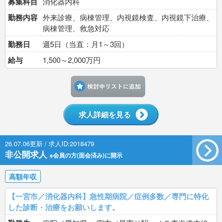
募集科目
消化器内科
勤務内容
外来診療、病棟管理、内視鏡検査、内視鏡下治療、
病棟管理、救急対応
勤務日
週5日（当直：月1～3回）
給与
1,500～2,000万円
検討中リストに追加す
求人詳細を見る
26.07.06更新 / 求人ID:2018479
非公開求人
※会員の方(面会済み)に開示
高額年収
【一宮市／消化器内科】急性期病院／症例多数／専門に特化
した診断・治療をお願いします。