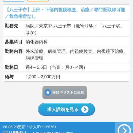
【八王子市】上部・下部内視鏡検査、治療／専門医取得可能
／救急指定なし
勤務先
病院／東京都 八王子市（最寄り駅：「八王子駅」
ほか）
募集科目
消化器内科
勤務内容
外来診療、病棟管理、内視鏡検査、内視鏡下治療、
病棟管理
勤務日
週4～5.5日（当直：月0～4回）
給与
1,200～2,000万円
検討中リストに追加す
求人詳細を見る
26.06.29更新 / 求人ID:1125761