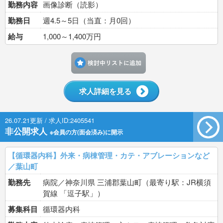
勤務内容
画像診断（読影）
勤務日
週4.5～5日（当直：月0回）
給与
1,000～1,400万円
検討中リストに追加す
求人詳細を見る
26.07.21更新 / 求人ID:2405541
非公開求人
※会員の方(面会済み)に開示
【循環器内科】外来・病棟管理・カテ・アブレーションなど
／葉山町
勤務先
病院／神奈川県 三浦郡葉山町（最寄り駅：JR横須
賀線 「逗子駅」）
募集科目
循環器内科