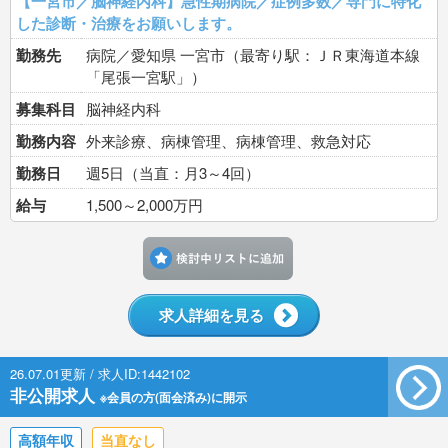
【一宮市／脳神経内科】急性期病院／症例多数／専門に特化
した診断・治療をお願いします。
勤務先
病院／愛知県 一宮市（最寄り駅：ＪＲ東海道本線
「尾張一宮駅」）
募集科目
脳神経内科
勤務内容
外来診療、病棟管理、病棟管理、救急対応
勤務日
週5日（当直：月3～4回）
給与
1,500～2,000万円
検討中リストに追加す
求人詳細を見る
26.07.01更新 / 求人ID:1442102
非公開求人
※会員の方(面会済み)に開示
高額年収
当直なし