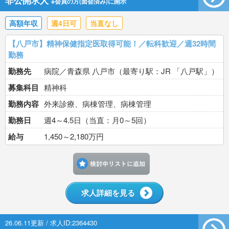
非公開求人
※会員の方(面会済み)に開示
高額年収
週4日可
当直なし
【八戸市】精神保健指定医取得可能！／転科歓迎／週32時間
勤務
勤務先
病院／青森県 八戸市（最寄り駅：JR 「八戸駅」）
募集科目
精神科
勤務内容
外来診療、病棟管理、病棟管理
勤務日
週4～4.5日（当直：月0～5回）
給与
1,450～2,180万円
検討中リストに追加す
求人詳細を見る
26.06.11更新 / 求人ID:2364430