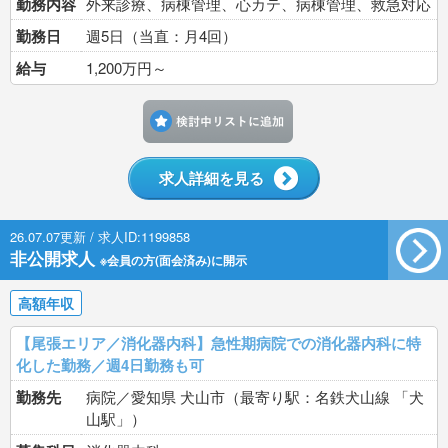
勤務内容
外来診療、病棟管理、心カテ、病棟管理、救急対応
勤務日
週5日（当直：月4回）
給与
1,200万円～
検討中リストに追加す
求人詳細を見る
26.07.07更新 / 求人ID:1199858
非公開求人
※会員の方(面会済み)に開示
高額年収
【尾張エリア／消化器内科】急性期病院での消化器内科に特
化した勤務／週4日勤務も可
勤務先
病院／愛知県 犬山市（最寄り駅：名鉄犬山線 「犬
山駅」）