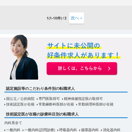
次へ »
1(1-10件) / 2
認定施設等のこだわり条件別の転職求人
国公立／公的病院
専門医取得可
精神保健指定医の取得可
技術認定医が在籍
常勤麻酔科医師が在籍
常勤病理科医師が在籍
技術認定医が在籍の診療科目別の転職求人
内科系全て
一般内科
一般内科(訪問診療)
呼吸器内科
循環器内科
消化器内科