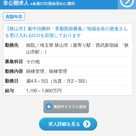
非公開求人
※会員の方(面会済み)に開示
高額年収
【狭山市】集中治療科・常勤医師募集／地域全体の患者さん
を受け入れるICUを目指しております
勤務先
病院／埼玉県 狭山市（最寄り駅：西武新宿線 「狭
山市駅」）
募集科目
その他
勤務内容
病棟管理、病棟管理
勤務日
週4.5～5日（当直：月2～3回）
給与
1,100～1,800万円
検討中リストに追加す
求人詳細を見る