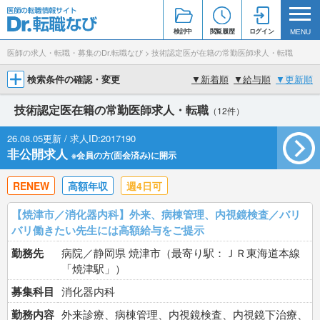
検討中
閲覧履歴
ログイン
MENU
医師の求人・転職・募集のDr.転職なび
>
技術認定医が在籍の常勤医師求人・転職
検索条件の確認・変更
▼
新着順
▼
給与順
▼
更新順
技術認定医在籍の常勤医師求人・転職
（12件）
26.08.05更新 / 求人ID:2017190
非公開求人
※会員の方(面会済み)に開示
RENEW
高額年収
週4日可
【焼津市／消化器内科】外来、病棟管理、内視鏡検査／バリ
バリ働きたい先生には高額給与をご提示
勤務先
病院／静岡県 焼津市（最寄り駅：ＪＲ東海道本線
「焼津駅」）
募集科目
消化器内科
勤務内容
外来診療、病棟管理、内視鏡検査、内視鏡下治療、