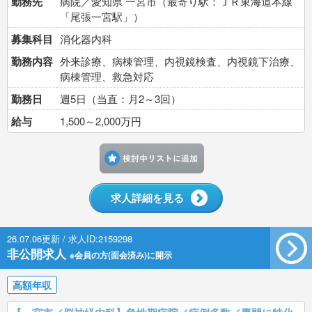
勤務先
病院／愛知県 一宮市（最寄り駅：ＪＲ東海道本線
「尾張一宮駅」）
募集科目
消化器内科
勤務内容
外来診療、病棟管理、内視鏡検査、内視鏡下治療、
病棟管理、救急対応
勤務日
週5日（当直：月2～3回）
給与
1,500～2,000万円
検討中リストに追加す
求人詳細を見る
26.07.06更新 / 求人ID:2159298
非公開求人
※会員の方(面会済み)に開示
高額年収