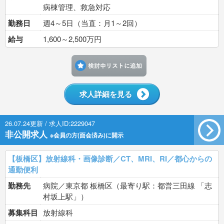
病棟管理、救急対応
勤務日
週4～5日（当直：月1～2回）
給与
1,600～2,500万円
検討中リストに追加す
求人詳細を見る
26.07.24更新 / 求人ID:2229047
非公開求人
※会員の方(面会済み)に開示
【板橋区】放射線科・画像診断／CT、MRI、RI／都心からの
通勤便利
勤務先
病院／東京都 板橋区（最寄り駅：都営三田線 「志
村坂上駅」）
募集科目
放射線科