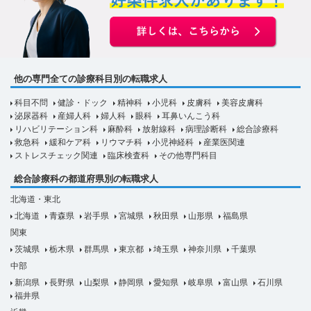
他の専門全ての診療科目別の転職求人
科目不問
健診・ドック
精神科
小児科
皮膚科
美容皮膚科
泌尿器科
産婦人科
婦人科
眼科
耳鼻いんこう科
リハビリテーション科
麻酔科
放射線科
病理診断科
総合診療科
救急科
緩和ケア科
リウマチ科
小児神経科
産業医関連
ストレスチェック関連
臨床検査科
その他専門科目
総合診療科の都道府県別の転職求人
北海道・東北
北海道
青森県
岩手県
宮城県
秋田県
山形県
福島県
関東
茨城県
栃木県
群馬県
東京都
埼玉県
神奈川県
千葉県
中部
新潟県
長野県
山梨県
静岡県
愛知県
岐阜県
富山県
石川県
福井県