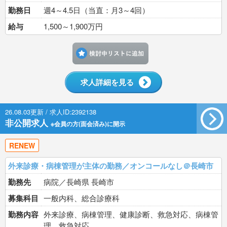
勤務日
週4～4.5日（当直：月3～4回）
給与
1,500～1,900万円
検討中リストに追加す
求人詳細を見る
26.08.03更新 / 求人ID:2392138
非公開求人
※会員の方(面会済み)に開示
RENEW
外来診療・病棟管理が主体の勤務／オンコールなし＠長崎市
勤務先
病院／長崎県 長崎市
募集科目
一般内科、総合診療科
勤務内容
外来診療、病棟管理、健康診断、救急対応、病棟管
理、救急対応