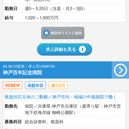
勤務日
週5～5.25日（当直：月2～3回）
給与
1,020～1,500万円
検討中リストに追加す
求人詳細を見る
26.08.03更新 / 求人ID:2099729
神戸百年記念病院
RENEW
高額年収
週4日可
救急対応主体のご勤務／神戸市内・地域の中核病院で働く
勤務先
病院／兵庫県 神戸市兵庫区（最寄り駅：神戸市営
地下鉄海岸線 御崎公園駅）
募集科目
総合診療科、救急科