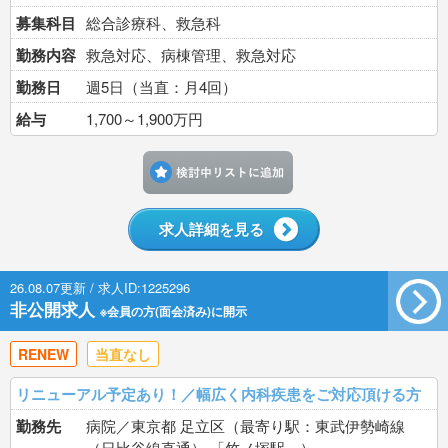
募集科目
総合診療科、救急科
勤務内容
救急対応、病棟管理、救急対応
勤務日
週5日（当直：月4回）
給与
1,700～1,900万円
検討中リストに追加す
求人詳細を見る
26.08.07更新 / 求人ID:1225296
非公開求人
※会員の方(面会済み)に開示
RENEW
当直なし
リニューアル予定あり！／幅広く内科疾患をご対応頂ける方
勤務先
病院／東京都 足立区（最寄り駅：東武伊勢崎線
（日比谷線直通） 「竹ノ塚駅」）