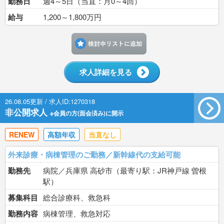
勤務日
週4～5日（当直：月0～4回）
給与
1,200～1,800万円
検討中リストに追加す
求人詳細を見る
26.08.05更新 / 求人ID:1270318
非公開求人
※会員の方(面会済み)に開示
RENEW
高額年収
当直なし
外来診療・病棟管理のご勤務／新幹線代の支給可能
勤務先
病院／兵庫県 高砂市（最寄り駅：JR神戸線 曽根
駅）
募集科目
総合診療科、救急科
勤務内容
病棟管理、救急対応