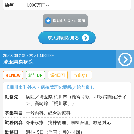
給与
1,000万円～
検討中リストに追加す
求人詳細を見る
26.08.06更新 / 求人ID:909994
埼玉県央病院
RENEW
給与UP
週4日可
当直なし
【桶川市】外来・病棟管理の勤務／給与良し
勤務先
病院／埼玉県 桶川市（最寄り駅：JR湘南新宿ライ
ン、高崎線 「桶川駅」）
募集科目
一般内科、総合診療科
勤務内容
外来診療、病棟管理、病棟管理、救急対応
勤務日
週4～5日（当直：月0～4回）