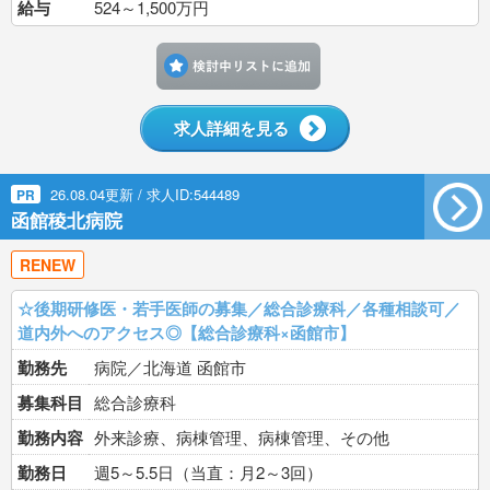
給与
524～1,500万円
検討中リストに追加す
求人詳細を見る
26.08.04更新 / 求人ID:544489
PR
函館稜北病院
RENEW
☆後期研修医・若手医師の募集／総合診療科／各種相談可／
道内外へのアクセス◎【総合診療科×函館市】
勤務先
病院／北海道 函館市
募集科目
総合診療科
勤務内容
外来診療、病棟管理、病棟管理、その他
勤務日
週5～5.5日（当直：月2～3回）