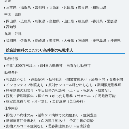
近畿
三重県
滋賀県
京都府
大阪府
兵庫県
奈良県
和歌山県
中国・四国
岡山県
広島県
鳥取県
島根県
山口県
徳島県
香川県
愛媛県
高知県
九州・沖縄
福岡県
佐賀県
長崎県
熊本県
大分県
宮崎県
鹿児島県
沖縄県
総合診療科のこだわり条件別の転職求人
勤務特徴
年収1,800万円以上
週4日の勤務可
当直なし勤務可
勤務条件
救急対応なし
通勤便利
転科歓迎
開業支援あり
経験不問
資格不問
インセンティブ制度あり
原則オンコール呼び出しなし
期間限定勤務可
時短勤務の相談可
半日勤務の相談可
土・日・祝休み
残業なし
院長・管理職募集
駅チカ
ゆったり勤務
外来のみ
在宅勤務可能
指定医取得可能
オペ無し
美容皮膚（美容外科）
仕事内容
回復リハ病棟のみ
緩和ケア病棟での勤務あり
症例豊富
糖尿病専門外来あり
白内障手術あり
予定手術の麻酔
薬物アルコール症例なし
思春期症例あり
自由診療