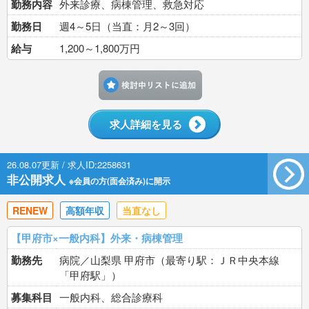
勤務内容
外来診療、病棟管理、救急対応
勤務日
週4～5日（当直：月2～3回）
給与
1,200～1,800万円
検討中リストに追加す
求人詳細を見る
26.08.07更新 / 求人ID:2258631
非公開求人
※会員の方(面会済み)に開示
RENEW
高額年収
当直なし
【甲府市×一般内科】外来・病棟管理
勤務先
病院／山梨県 甲府市（最寄り駅：ＪＲ中央本線
「甲府駅」）
募集科目
一般内科、総合診療科