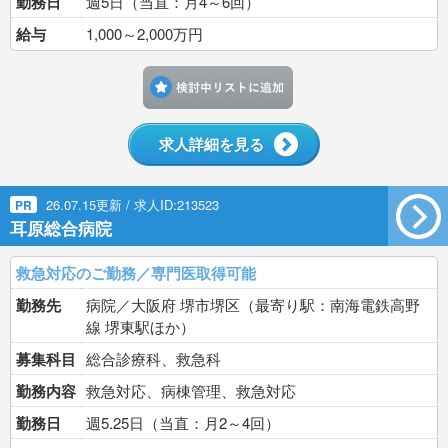
勤務日
週5日（当直：月4～6回）
給与
1,000～2,000万円
検討中リストに追加す
求人詳細を見る
26.07.15更新 / 求人ID:213523
PR
耳原総合病院
救急対応のご勤務／専門医取得可能
勤務先
病院／大阪府 堺市堺区（最寄り駅：南海電鉄高野
線 堺東駅ほか）
募集科目
総合診療科、救急科
勤務内容
救急対応、病棟管理、救急対応
勤務日
週5.25日（当直：月2～4回）