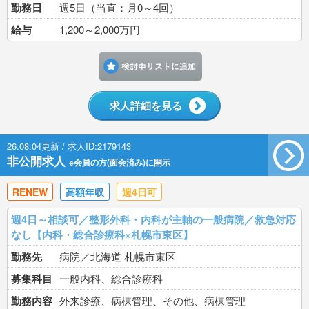
勤務日
週5日（当直：月0～4回）
給与
1,200～2,000万円
検討中リストに追加す
求人詳細を見る
26.08.04更新 / 求人ID:2179143
非公開求人
※会員の方(面会済み)に開示
RENEW
高額年収
週4日可
週4日～相談可／整形外科・内科が主軸の一般病院／救急対応
なし【内科・総合診療科×札幌市東区】
勤務先
病院／北海道 札幌市東区
募集科目
一般内科、総合診療科
勤務内容
外来診療、病棟管理、その他、病棟管理