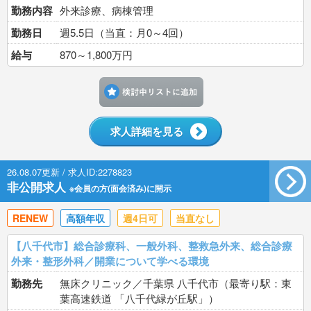
勤務内容
外来診療、病棟管理
勤務日
週5.5日（当直：月0～4回）
給与
870～1,800万円
検討中リストに追加す
求人詳細を見る
26.08.07更新 / 求人ID:2278823
非公開求人
※会員の方(面会済み)に開示
RENEW
高額年収
週4日可
当直なし
【八千代市】総合診療科、一般外科、整救急外来、総合診療
外来・整形外科／開業について学べる環境
勤務先
無床クリニック／千葉県 八千代市（最寄り駅：東
葉高速鉄道 「八千代緑が丘駅」）