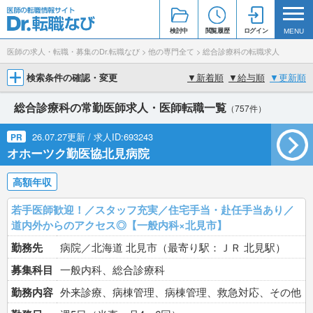
検討中
閲覧履歴
ログイン
MENU
医師の求人・転職・募集のDr.転職なび
>
他の専門全て
>
総合診療科の転職求人
検索条件の確認・変更
▼
新着順
▼
給与順
▼
更新順
総合診療科の常勤医師求人・医師転職一覧
（757件）
26.07.27更新 / 求人ID:693243
PR
オホーツク勤医協北見病院
高額年収
若手医師歓迎！／スタッフ充実／住宅手当・赴任手当あり／
道内外からのアクセス◎【一般内科×北見市】
勤務先
病院／北海道 北見市（最寄り駅：ＪＲ 北見駅）
募集科目
一般内科、総合診療科
勤務内容
外来診療、病棟管理、病棟管理、救急対応、その他