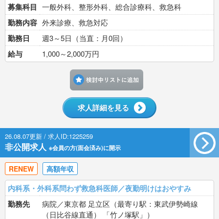
募集科目
一般外科、整形外科、総合診療科、救急科
勤務内容
外来診療、救急対応
勤務日
週3～5日（当直：月0回）
給与
1,000～2,000万円
検討中リストに追加す
求人詳細を見る
26.08.07更新 / 求人ID:1225259
非公開求人
※会員の方(面会済み)に開示
RENEW
高額年収
内科系・外科系問わず救急科医師／夜勤明けはおやすみ
勤務先
病院／東京都 足立区（最寄り駅：東武伊勢崎線
（日比谷線直通） 「竹ノ塚駅」）