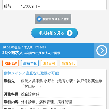
給与
1,700万円～
検討中リストに追加す
求人詳細を見る
26.08.06更新 / 求人ID:1738487
非公開求人
※会員の方(面会済み)に開示
RENEW
高額年収
週4日可
当直なし
病棟メイン／当直なし勤務が可能
勤務先
病院／兵庫県 小野市（最寄り駅：神戸電鉄粟生線
「樫山駅」）
募集科目
総合診療科
勤務内容
外来診療、病棟管理、病棟管理