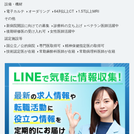
設備・機材
電子カルテ
オーダリング
64列以上CT
1.5T以上MRI
その他
新病院開設に向けての募集
診療科の立ち上げ
ベテラン医師活躍中
後期研修医の受け入れ可
女性医師活躍中
認定施設等
国公立／公的病院
専門医取得可
精神保健指定医の取得可
技術認定医が在籍
常勤麻酔科医師が在籍
常勤病理科医師が在籍