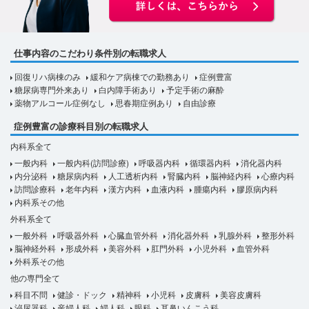
仕事内容のこだわり条件別の転職求人
回復リハ病棟のみ
緩和ケア病棟での勤務あり
症例豊富
糖尿病専門外来あり
白内障手術あり
予定手術の麻酔
薬物アルコール症例なし
思春期症例あり
自由診療
症例豊富の診療科目別の転職求人
内科系全て
一般内科
一般内科(訪問診療)
呼吸器内科
循環器内科
消化器内科
内分泌科
糖尿病内科
人工透析内科
腎臓内科
脳神経内科
心療内科
訪問診療科
老年内科
漢方内科
血液内科
腫瘍内科
膠原病内科
内科系その他
外科系全て
一般外科
呼吸器外科
心臓血管外科
消化器外科
乳腺外科
整形外科
脳神経外科
形成外科
美容外科
肛門外科
小児外科
血管外科
外科系その他
他の専門全て
科目不問
健診・ドック
精神科
小児科
皮膚科
美容皮膚科
泌尿器科
産婦人科
婦人科
眼科
耳鼻いんこう科