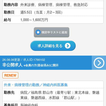
勤務内容
外来診療、病棟管理、病棟管理、救急対応
勤務日
週5.5日（当直：月2～3回）
給与
1,000～1,600万円
検討中リストに追加す
求人詳細を見る
26.08.06更新 / 求人ID:1766102
非公開求人
※会員の方(面会済み)に開示
RENEW
外来・病棟管理の勤務／神経内科医募集
勤務先
病院／福島県 郡山市（最寄り駅：東北本線、磐越
東線、磐越西線、水郡線 「郡山駅」）
募集科目
脳神経内科