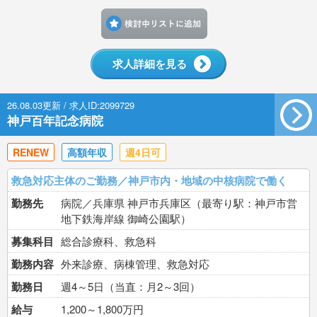
検討中リストに追加す
求人詳細を見る
26.08.03更新 / 求人ID:2099729
神戸百年記念病院
RENEW
高額年収
週4日可
救急対応主体のご勤務／神戸市内・地域の中核病院で働く
勤務先
病院／兵庫県 神戸市兵庫区（最寄り駅：神戸市営
地下鉄海岸線 御崎公園駅）
募集科目
総合診療科、救急科
勤務内容
外来診療、病棟管理、救急対応
勤務日
週4～5日（当直：月2～3回）
給与
1,200～1,800万円