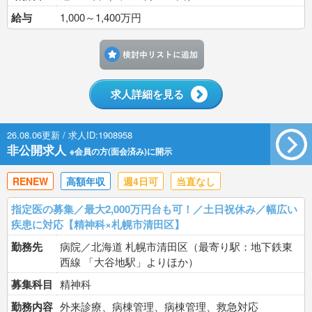
給与
1,000～1,400万円
検討中リストに追加す
求人詳細を見る
26.08.06更新 / 求人ID:1908958
非公開求人
※会員の方(面会済み)に開示
RENEW
高額年収
週4日可
当直なし
指定医の募集／最大2,000万円台も可！／土日祝休み／幅広い
疾患に対応【精神科×札幌市清田区】
勤務先
病院／北海道 札幌市清田区（最寄り駅：地下鉄東
西線 「大谷地駅」よりほか）
募集科目
精神科
勤務内容
外来診療、病棟管理、病棟管理、救急対応