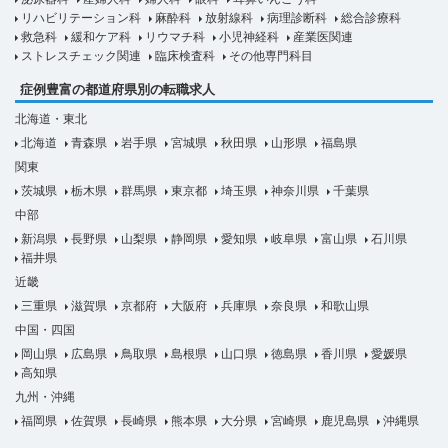
リハビリテーション科
麻酔科
放射線科
病理診断科
総合診療科
救急科
緩和ケア科
リウマチ科
小児神経科
産業医関連
ストレスチェック関連
臨床検査科
その他専門科目
症例豊富の都道府県別の転職求人
北海道・東北
北海道
青森県
岩手県
宮城県
秋田県
山形県
福島県
関東
茨城県
栃木県
群馬県
東京都
埼玉県
神奈川県
千葉県
中部
新潟県
長野県
山梨県
静岡県
愛知県
岐阜県
富山県
石川県
福井県
近畿
三重県
滋賀県
京都府
大阪府
兵庫県
奈良県
和歌山県
中国・四国
岡山県
広島県
鳥取県
島根県
山口県
徳島県
香川県
愛媛県
高知県
九州・沖縄
福岡県
佐賀県
長崎県
熊本県
大分県
宮崎県
鹿児島県
沖縄県