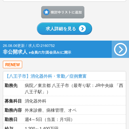
検討中リストに追加す
求人詳細を見る
26.08.06更新 / 求人ID:2160752
非公開求人
※会員の方(面会済み)に開示
RENEW
【八王子市】消化器外科・常勤／症例豊富
勤務先
病院／東京都 八王子市（最寄り駅：JR中央線 「西
八王子駅」）
募集科目
消化器外科
勤務内容
外来診療、病棟管理、オペ
勤務日
週4～5日（当直：月1回）
給与
1,200～1,400万円