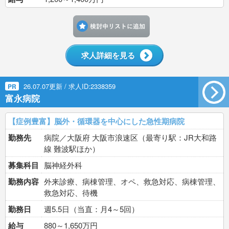
検討中リストに追加す
求人詳細を見る
26.07.07更新 / 求人ID:2338359
PR
富永病院
【症例豊富】脳外・循環器を中心にした急性期病院
勤務先
病院／大阪府 大阪市浪速区（最寄り駅：JR大和路
線 難波駅ほか）
募集科目
脳神経外科
勤務内容
外来診療、病棟管理、オペ、救急対応、病棟管理、
救急対応、待機
勤務日
週5.5日（当直：月4～5回）
給与
880～1,650万円