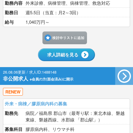
勤務内容
外来診療、病棟管理、病棟管理、救急対応
勤務日
週5.5日（当直：月2～3回）
給与
1,040万円～
検討中リストに追加す
求人詳細を見る
26.08.06更新 / 求人ID:1488148
非公開求人
※会員の方(面会済み)に開示
RENEW
外来・病棟／膠原病内科の募集
勤務先
病院／福島県 郡山市（最寄り駅：東北本線、磐越
東線、磐越西線、水郡線 「郡山駅」）
募集科目
膠原病内科、リウマチ科