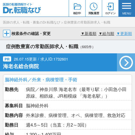
検討中
閲覧履歴
ログイン
MENU
医師の求人・転職・募集のDr.転職なび
>
症例豊富の常勤医師求人・転職
検索条件の確認・変更
▼
新着順
▼
給与順
▼
更新順
症例数豊富の常勤医師求人・転職
（665件）
26.07.15更新 / 求人ID:1732601
PR
海老名総合病院
脳神経外科／外来・病棟管理・手術
勤務先
病院／神奈川県 海老名市（最寄り駅：小田急小田
原線、相鉄線、JR相模線 「海老名駅」）
募集科目
脳神経外科
勤務内容
外来診療、病棟管理、オペ、病棟管理、救急対応
勤務日
週4.5～5日（当直：月2～3回）
給与
1,200～1,400万円