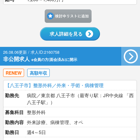
検討中リストに追加す
求人詳細を見る
26.08.06更新 / 求人ID:2160758
非公開求人
※会員の方(面会済み)に開示
RENEW
高額年収
【八王子市】整形外科／外来・手術・病棟管理
勤務先
病院／東京都 八王子市（最寄り駅：JR中央線 「西
八王子駅」）
募集科目
整形外科
勤務内容
外来診療、病棟管理、オペ
勤務日
週4～5日