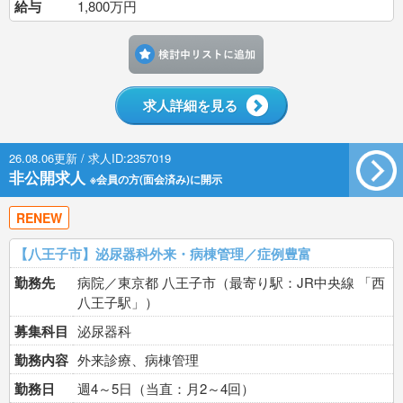
給与
1,800万円
検討中リストに追加す
求人詳細を見る
26.08.06更新 / 求人ID:2357019
非公開求人
※会員の方(面会済み)に開示
RENEW
【八王子市】泌尿器科外来・病棟管理／症例豊富
勤務先
病院／東京都 八王子市（最寄り駅：JR中央線 「西
八王子駅」）
募集科目
泌尿器科
勤務内容
外来診療、病棟管理
勤務日
週4～5日（当直：月2～4回）