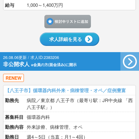
給与
1,000～1,400万円
検討中リストに追加す
求人詳細を見る
26.08.06更新 / 求人ID:2383206
非公開求人
※会員の方(面会済み)に開示
RENEW
【八王子市】循環器内科外来・病棟管理・オペ／症例豊富
勤務先
病院／東京都 八王子市（最寄り駅：JR中央線 「西
八王子駅」）
募集科目
循環器内科
勤務内容
外来診療、病棟管理、オペ
勤務日
週4～5日（当直：月1～4回）