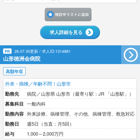
検討中リストに追加す
求人詳細を見る
26.07.30更新 / 求人ID:1314881
PR
山形徳洲会病院
高額年収
外来・病棟／年齢不問！山形市
勤務先
病院／山形県 山形市（最寄り駅：JR 「山形駅」）
募集科目
一般内科
勤務内容
外来診療、病棟管理、その他、病棟管理、救急対応
勤務日
週5日（当直：月5回）
給与
1,000～2,000万円