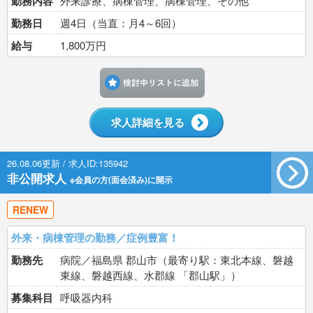
勤務内容
外来診療、病棟管理、病棟管理、その他
勤務日
週4日（当直：月4～6回）
給与
1,800万円
検討中リストに追加す
求人詳細を見る
26.08.06更新 / 求人ID:135942
非公開求人
※会員の方(面会済み)に開示
RENEW
外来・病棟管理の勤務／症例豊富！
勤務先
病院／福島県 郡山市（最寄り駅：東北本線、磐越
東線、磐越西線、水郡線 「郡山駅」）
募集科目
呼吸器内科