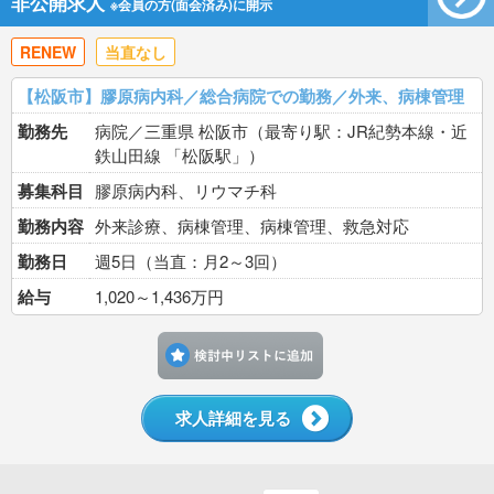
非公開求人
※会員の方(面会済み)に開示
RENEW
当直なし
【松阪市】膠原病内科／総合病院での勤務／外来、病棟管理
勤務先
病院／三重県 松阪市（最寄り駅：JR紀勢本線・近
鉄山田線 「松阪駅」）
募集科目
膠原病内科、リウマチ科
勤務内容
外来診療、病棟管理、病棟管理、救急対応
勤務日
週5日（当直：月2～3回）
給与
1,020～1,436万円
検討中リストに追加す
求人詳細を見る