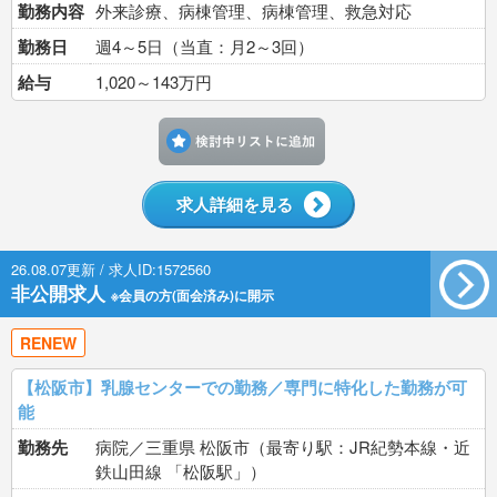
勤務内容
外来診療、病棟管理、病棟管理、救急対応
勤務日
週4～5日（当直：月2～3回）
給与
1,020～143万円
検討中リストに追加す
求人詳細を見る
26.08.07更新 / 求人ID:1572560
非公開求人
※会員の方(面会済み)に開示
RENEW
【松阪市】乳腺センターでの勤務／専門に特化した勤務が可
能
勤務先
病院／三重県 松阪市（最寄り駅：JR紀勢本線・近
鉄山田線 「松阪駅」）