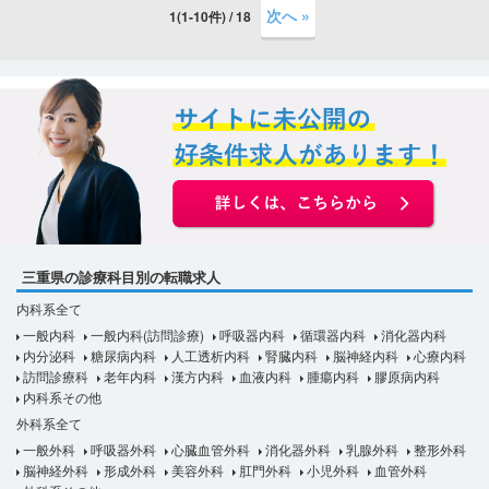
次へ »
1(1-10件) / 18
三重県の診療科目別の転職求人
内科系全て
一般内科
一般内科(訪問診療)
呼吸器内科
循環器内科
消化器内科
内分泌科
糖尿病内科
人工透析内科
腎臓内科
脳神経内科
心療内科
訪問診療科
老年内科
漢方内科
血液内科
腫瘍内科
膠原病内科
内科系その他
外科系全て
一般外科
呼吸器外科
心臓血管外科
消化器外科
乳腺外科
整形外科
脳神経外科
形成外科
美容外科
肛門外科
小児外科
血管外科