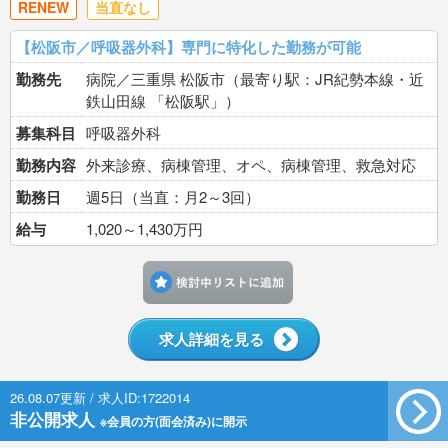
RENEW
当直なし
【松阪市／呼吸器外科】専門に特化した勤務が可能
勤務先
病院／三重県 松阪市（最寄り駅：JR紀勢本線・近
鉄山田線 「松阪駅」）
募集科目
呼吸器外科
勤務内容
外来診療、病棟管理、オペ、病棟管理、救急対応
勤務日
週5日（当直：月2～3回）
給与
1,020～1,430万円
検討中リストに追加す
求人詳細を見る
26.08.07更新 / 求人ID:1722014
非公開求人
※会員の方(面会済み)に開示