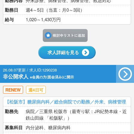
勤務内容
外来診療、病棟管理、病棟管理、救急対応
勤務日
週4～5日（当直：月0～3回）
給与
1,020～1,430万円
検討中リストに追加す
求人詳細を見る
26.08.07更新 / 求人ID:1290238
非公開求人
※会員の方(面会済み)に開示
RENEW
週4日可
【松阪市】糖尿病内科／総合病院での勤務／外来、病棟管理
勤務先
病院／三重県 松阪市（最寄り駅：JR紀勢本線・近
鉄山田線 「松阪駅」）
募集科目
内分泌科、糖尿病内科