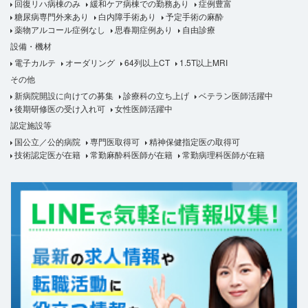
回復リハ病棟のみ
緩和ケア病棟での勤務あり
症例豊富
糖尿病専門外来あり
白内障手術あり
予定手術の麻酔
薬物アルコール症例なし
思春期症例あり
自由診療
設備・機材
電子カルテ
オーダリング
64列以上CT
1.5T以上MRI
その他
新病院開設に向けての募集
診療科の立ち上げ
ベテラン医師活躍中
後期研修医の受け入れ可
女性医師活躍中
認定施設等
国公立／公的病院
専門医取得可
精神保健指定医の取得可
技術認定医が在籍
常勤麻酔科医師が在籍
常勤病理科医師が在籍