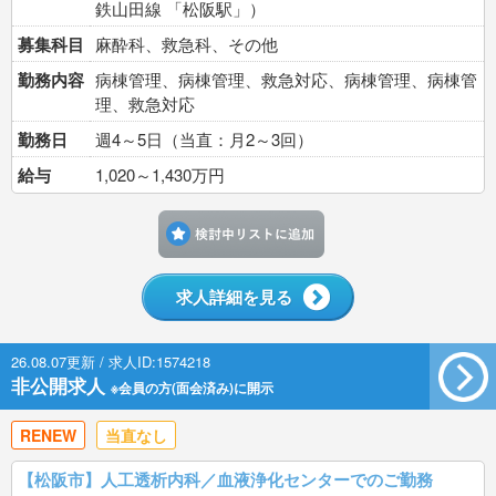
鉄山田線 「松阪駅」）
募集科目
麻酔科、救急科、その他
勤務内容
病棟管理、病棟管理、救急対応、病棟管理、病棟管
理、救急対応
勤務日
週4～5日（当直：月2～3回）
給与
1,020～1,430万円
検討中リストに追加す
求人詳細を見る
26.08.07更新 / 求人ID:1574218
非公開求人
※会員の方(面会済み)に開示
RENEW
当直なし
【松阪市】人工透析内科／血液浄化センターでのご勤務