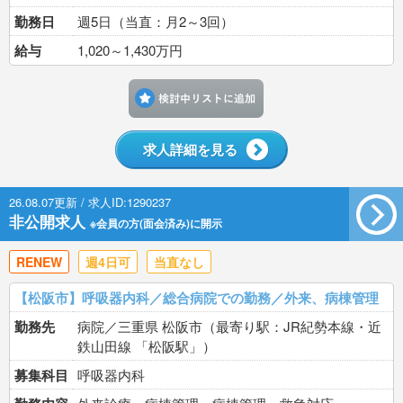
勤務日
週5日（当直：月2～3回）
給与
1,020～1,430万円
検討中リストに追加す
求人詳細を見る
26.08.07更新 / 求人ID:1290237
非公開求人
※会員の方(面会済み)に開示
RENEW
週4日可
当直なし
【松阪市】呼吸器内科／総合病院での勤務／外来、病棟管理
勤務先
病院／三重県 松阪市（最寄り駅：JR紀勢本線・近
鉄山田線 「松阪駅」）
募集科目
呼吸器内科