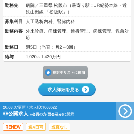
勤務先
病院／三重県 松阪市（最寄り駅：JR紀勢本線・近
鉄山田線 「松阪駅」）
募集科目
人工透析内科、腎臓内科
勤務内容
外来診療、病棟管理、透析管理、病棟管理、救急対
応
勤務日
週5日（当直：月2～3回）
給与
1,020～1,430万円
検討中リストに追加す
求人詳細を見る
26.08.07更新 / 求人ID:1668622
非公開求人
※会員の方(面会済み)に開示
RENEW
週4日可
当直なし