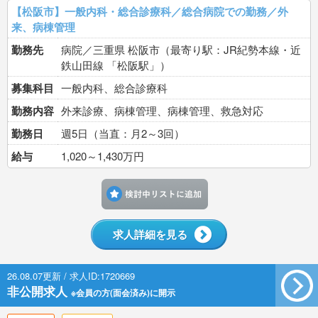
【松阪市】一般内科・総合診療科／総合病院での勤務／外
来、病棟管理
勤務先
病院／三重県 松阪市（最寄り駅：JR紀勢本線・近
鉄山田線 「松阪駅」）
募集科目
一般内科、総合診療科
勤務内容
外来診療、病棟管理、病棟管理、救急対応
勤務日
週5日（当直：月2～3回）
給与
1,020～1,430万円
検討中リストに追加す
求人詳細を見る
26.08.07更新 / 求人ID:1720669
非公開求人
※会員の方(面会済み)に開示