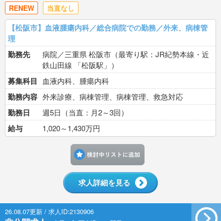
RENEW
当直なし
【松阪市】血液腫瘍内科／総合病院での勤務／外来、病棟管
理
勤務先
病院／三重県 松阪市（最寄り駅：JR紀勢本線・近
鉄山田線 「松阪駅」）
募集科目
血液内科、腫瘍内科
勤務内容
外来診療、病棟管理、病棟管理、救急対応
勤務日
週5日（当直：月2～3回）
給与
1,020～1,430万円
検討中リストに追加す
求人詳細を見る
26.08.07更新 / 求人ID:2130906