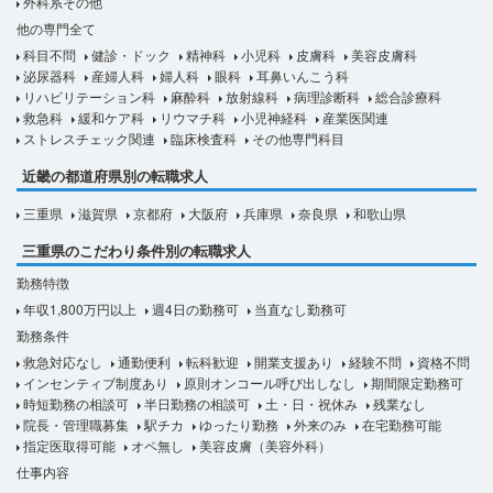
外科系その他
他の専門全て
科目不問
健診・ドック
精神科
小児科
皮膚科
美容皮膚科
泌尿器科
産婦人科
婦人科
眼科
耳鼻いんこう科
リハビリテーション科
麻酔科
放射線科
病理診断科
総合診療科
救急科
緩和ケア科
リウマチ科
小児神経科
産業医関連
ストレスチェック関連
臨床検査科
その他専門科目
近畿の都道府県別の転職求人
三重県
滋賀県
京都府
大阪府
兵庫県
奈良県
和歌山県
三重県のこだわり条件別の転職求人
勤務特徴
年収1,800万円以上
週4日の勤務可
当直なし勤務可
勤務条件
救急対応なし
通勤便利
転科歓迎
開業支援あり
経験不問
資格不問
インセンティブ制度あり
原則オンコール呼び出しなし
期間限定勤務可
時短勤務の相談可
半日勤務の相談可
土・日・祝休み
残業なし
院長・管理職募集
駅チカ
ゆったり勤務
外来のみ
在宅勤務可能
指定医取得可能
オペ無し
美容皮膚（美容外科）
仕事内容