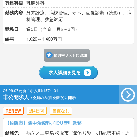
募集科目
乳腺外科
勤務内容
外来診療、病棟管理、オペ、画像診断（読影）、病
棟管理、救急対応
勤務日
週5日（当直：月2～3回）
給与
1,020～1,430万円
検討中リストに追加す
求人詳細を見る
26.08.07更新 / 求人ID:1574194
非公開求人
※会員の方(面会済み)に開示
RENEW
週4日可
当直なし
【松阪市】集中治療科／ICU管理業務
勤務先
病院／三重県 松阪市（最寄り駅：JR紀勢本線・近