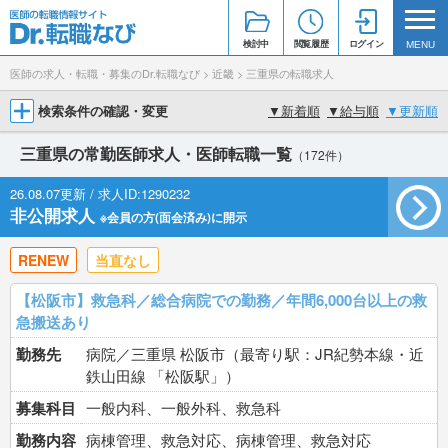
検討中
閲覧履歴
ログイン
MENU
医師の求人・転職・募集のDr.転職なび
>
近畿
>
三重県の転職求人
検索条件の確認・変更
▼
新着順
▼
給与順
▼
更新順
三重県の常勤医師求人・医師転職一覧
（172件）
26.08.07更新 / 求人ID:1290232
非公開求人
※会員の方(面会済み)に開示
RENEW
当直なし
【松阪市】救急科／総合病院での勤務／年間6,000台以上の救
急搬送あり
勤務先
病院／三重県 松阪市（最寄り駅：JR紀勢本線・近
鉄山田線 「松阪駅」）
募集科目
一般内科、一般外科、救急科
勤務内容
病棟管理、救急対応、病棟管理、救急対応