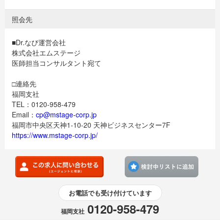
照会先
■Dr.なび運営会社
株式会社エムステージ
医師担当コンサルタント宛て
□連絡先
福岡支社
TEL：0120-958-479
Email：
cp@mstage-corp.jp
福岡市中央区天神1-10-20 天神ビジネスセンター7F
https://www.mstage-corp.jp/
検討
お電話でも受け付けています
0120-958-479
福岡支社