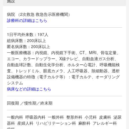
施設
病院 （2次救急 救急告示医療機関）
診療科の詳細はこちら
1日平均外来数：197人
総病床数：200床以上
匿名病床数：200床以上
一般医療機器：内視鏡、内視鏡下手術、CT、MRI、骨塩定量、
エコー、カラードップラー、X線テレビ、自動血液ガス分析、
自動血球計数、自動生化学分析、ホルター心電計、呼吸機能検
査、トレッドミル、眼底カメラ、人工呼吸器、除細動器、透析
設備機器の特徴（電子カルテ等）：電子カルテ、オーダリング
システム
病床などの詳細はこちら
回復期 ／慢性期／終末期
一般内科 呼吸器内科 一般外科 整形外科 小児科 皮膚科 泌尿
器科 産婦人科 リハビリテーション科 麻酔科 アレルギー科