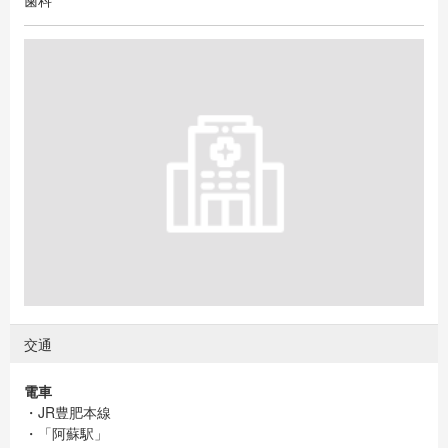
歯科
交通
電車
・JR豊肥本線
・「阿蘇駅」