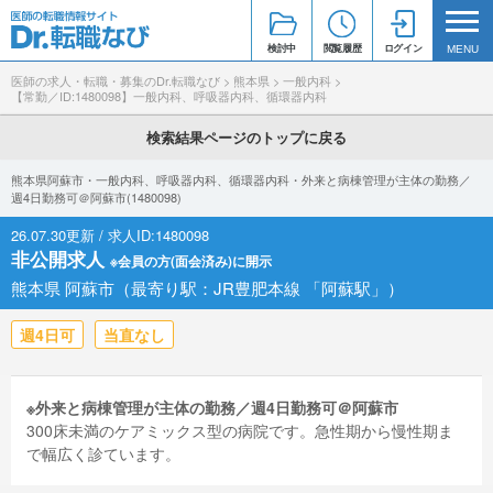
検討中
閲覧履歴
ログイン
MENU
医師の求人・転職・募集のDr.転職なび
>
熊本県
>
一般内科
>
【常勤／ID:1480098】一般内科、呼吸器内科、循環器内科
検索結果ページのトップに戻る
熊本県阿蘇市・一般内科、呼吸器内科、循環器内科・外来と病棟管理が主体の勤務／
週4日勤務可＠阿蘇市(1480098)
26.07.30更新 / 求人ID:1480098
非公開求人
※会員の方(面会済み)に開示
熊本県 阿蘇市（最寄り駅：JR豊肥本線 「阿蘇駅」）
週4日可
当直なし
※外来と病棟管理が主体の勤務／週4日勤務可＠阿蘇市
300床未満のケアミックス型の病院です。急性期から慢性期ま
で幅広く診ています。