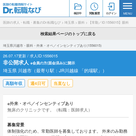
検討中
閲覧履歴
ログイン
MENU
医師の求人・転職・募集のDr.転職なび
>
埼玉県
>
眼科
>
【常勤／ID:1556015】眼科
検索結果ページのトップに戻る
埼玉県川越市・眼科・外来・オペ／インセンティブあり(1556015)
26.07.17更新 / 求人ID:1556015
非公開求人
※会員の方(面会済み)に開示
埼玉県 川越市（最寄り駅：JR川越線 「的場駅」）
高額年収
週4日可
当直なし
※外来・オペ／インセンティブあり
無床のクリニックです。（転職：医師求人）
募集背景
体制強化のため、常勤医師を募集しております。 外来のみ勤務