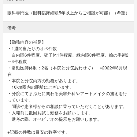
眼科専門医（眼科臨床経験5年以上からご相談が可能）（希望）
備考
【勤務内容の補足】
・1週間当たりのオペ件数
白内障6件程度、硝子体1件程度、緑内障0件程度、瞼の手術2
～4件程度
・常勤医師体制：2名（本院と分院あわせて） ※2022年8月現
在
・本院と分院両方の勤務があります。
10km圏内の距離にございます。
・分院にてまぶたに関わる美容外科やアートメイクの施術を行
っています。
問診や患者様からの相談に乗っていただくことがあります。
・入職前に数回お試し勤務をお願いします。
選考の際、オペビデオの提示をお願いします。
※記載の件数は目安の数字です。