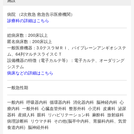
施設
病院 （2次救急 救急告示医療機関）
診療科の詳細はこちら
総病床数：200床以上
匿名病床数：200床以上
一般医療機器：3.0テスラＭＲＩ、バイプレーンアンギオシステ
ム、64列マルチスライスＣＴ
設備機器の特徴（電子カルテ等）：電子カルテ、オーダリング
システム
病床などの詳細はこちら
一般急性期
一般内科 呼吸器内科 循環器内科 消化器内科 脳神経内科 心
療内科 一般外科 心臓血管外科 整形外科 小児科 皮膚科 泌尿
器科 産婦人科 眼科 リハビリテーション科 麻酔科 放射線科
病理診断科 リウマチ科 その他(脳卒中内科、胃腸科内科、気管
食道内科) 脳神経外科