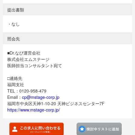
提出書類
・なし
照会先
■Dr.なび運営会社
株式会社エムステージ
医師担当コンサルタント宛て
□連絡先
福岡支社
TEL：0120-958-479
Email：
cp@mstage-corp.jp
福岡市中央区天神1-10-20 天神ビジネスセンター7F
https://www.mstage-corp.jp/
検討