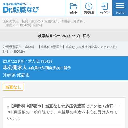
検討中
閲覧履歴
ログイン
MENU
医師の求人・転職・募集のDr.転職なび
>
沖縄県
>
麻酔科
>
【常勤／ID:195429】麻酔科
検索結果ページのトップに戻る
沖縄県那覇市・麻酔科・【麻酔科＠那覇市】当直なし☆彡症例豊富でアクセス抜
群！！(195429)
26.07.22更新 / 求人ID:195429
非公開求人
※会員の方(面会済み)に開示
沖縄県 那覇市
当直なし
※【麻酔科＠那覇市】当直なし☆彡症例豊富でアクセス抜群！！
300床規模の一般病院です。急性期の患者を中心に受け入れて
います。