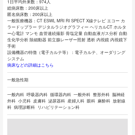
1日平均外来数：974人
総病床数：200床以上
匿名病床数：200床以上
一般医療機器：CT ESWL MRI RI SPECT X線テレビ エコー カ
ラードップラー デジタルラジオグラフィー ヘリカルCT ホルタ
ー心電計 マンモ 血管連続撮影 骨塩定量 自動血液ガス分析 自動
生化学分析 除細動器 前立腺レーザー照射 透析 内視鏡 内視鏡下
手術
設備機器の特徴（電子カルテ等）：電子カルテ、オーダリング
システム
病床などの詳細はこちら
一般急性期
一般内科 呼吸器内科 循環器内科 一般外科 整形外科 脳神経
外科 小児科 皮膚科 泌尿器科 産婦人科 眼科 麻酔科 放射線
科 病理診断科 リハビリテーション科