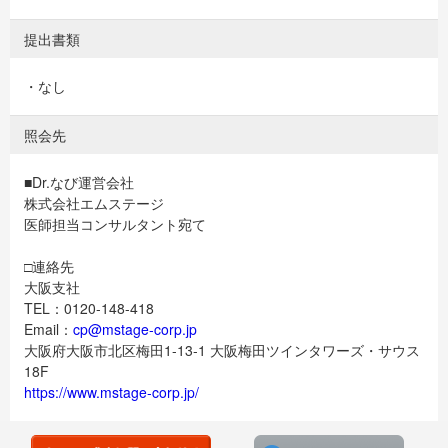
提出書類
・なし
照会先
■Dr.なび運営会社
株式会社エムステージ
医師担当コンサルタント宛て
□連絡先
大阪支社
TEL：0120-148-418
Email：
cp@mstage-corp.jp
大阪府大阪市北区梅田1-13-1 大阪梅田ツインタワーズ・サウス
18F
https://www.mstage-corp.jp/
検討