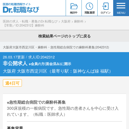
検討中
閲覧履歴
ログイン
MENU
医師の求人・転職・募集のDr.転職なび
>
大阪府
>
麻酔科
>
【常勤／ID:2042312】麻酔科
検索結果ページのトップに戻る
大阪府大阪市西淀川区・麻酔科・急性期総合病院での麻酔科募集(2042312)
26.03.17更新 / 求人ID:2042312
非公開求人
※会員の方(面会済み)に開示
大阪府 大阪市西淀川区（最寄り駅：阪神なんば線 福駅）
週4日可
※急性期総合病院での麻酔科募集
300床規模の一般病院です。急性期の患者さんを中心に受け入
れています。（転職：医師求人）
募集背景