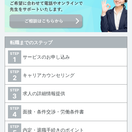
転職までのステップ
STEP
サービスのお申し込み
1
STEP
キャリアカウンセリング
2
STEP
求人の詳細情報提供
3
STEP
面接・条件交渉・労働条件書
4
STEP
内定・退職手続きのポイント