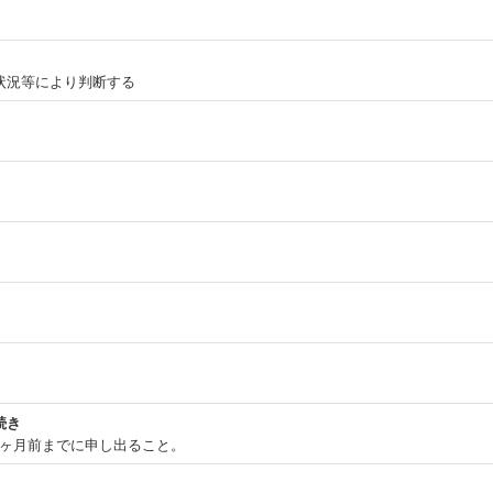
状況等により判断する
続き
1ヶ月前までに申し出ること。