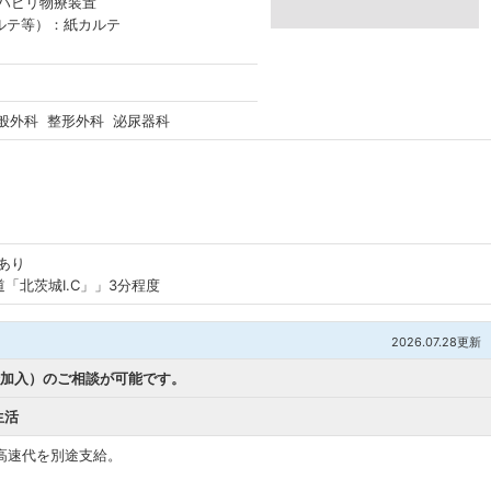
リハビリ物療装置
ルテ等）：紙カルテ
般外科 整形外科 泌尿器科
あり
「北茨城I.C」」3分程度
2026.07.28更新
険加入）のご相談が可能です。
生活
や高速代を別途支給。