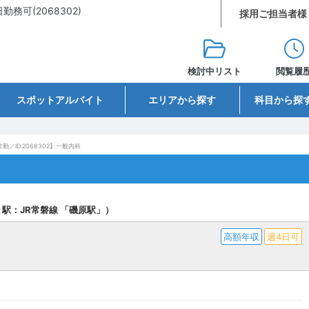
可(2068302)
採用ご担当者様
検討中リスト
閲覧履
スポットアルバイト
エリアから探す
科目から探
勤／ID:2068302】一般内科
駅：JR常磐線 「磯原駅」）
高額年収
週4日可