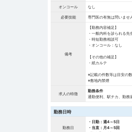
オンコール
なし
必要技能
専門医の有無は問いませ
【勤務内容補足】
・一般内科を診られる先
・時短勤務相談可
・オンコール：なし
備考
【その他の補足】
・紙カルテ
※記載の件数等は目安の
※敷地内禁煙
勤務条件
求人の特徴
通勤便利、駅チカ、勤務
勤務日時
・日勤：週4～5日
勤務日
・当直：月4～5回