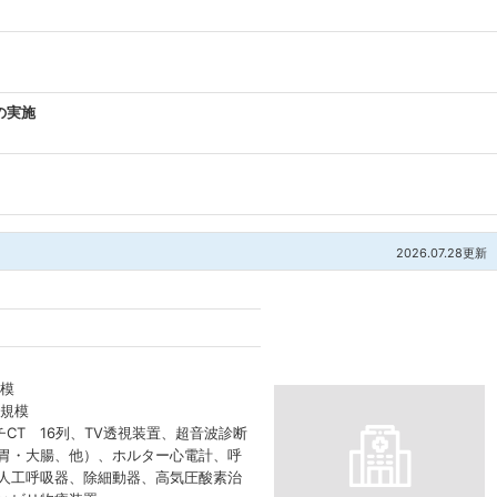
の実施
2026.07.28更新
規模
床規模
CT 16列、TV透視装置、超音波診断
（胃・大腸、他）、ホルター心電計、呼
、人工呼吸器、除細動器、高気圧酸素治