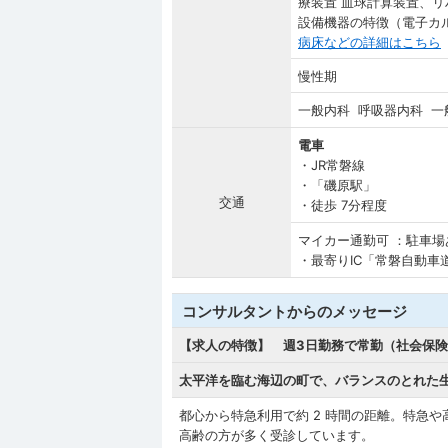
療装置 血球計算装置、
設備機器の特徴（電子カ
病床などの詳細はこちら
慢性期
一般内科 呼吸器内科 一
電車
・JR常磐線
・「磯原駅」
交通
・徒歩 7分程度
マイカー通勤可 ：駐車場
・最寄りIC「常磐自動車道
コンサルタントからのメッセージ
【求人の特徴】 週3日勤務で常勤（社会保
太平洋を臨む海辺の町で、バランスのとれた
都心から特急利用で約 2 時間の距離。特急
高齢の方が多く受診しています。