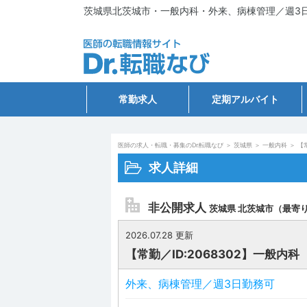
茨城県北茨城市・一般内科・外来、病棟管理／週3日勤務
常勤求人
定期アルバイト
医師の求人・転職・募集のDr.転職なび
＞
茨城県
＞
一般内科
＞
【常
求人詳細
非公開求人
茨城県 北茨城市（最寄り
2026.07.28 更新
【常勤／ID:2068302】一般内科
外来、病棟管理／週3日勤務可