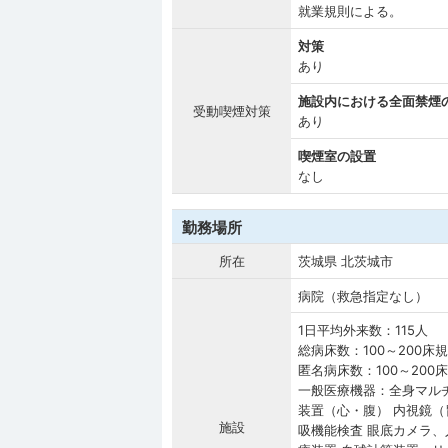
就業規則による。
対策
あり
施設内における全面禁煙
受動喫煙対策
あり
喫煙室の設置
なし
勤務場所
所在
茨城県 北茨城市
病院（救急指定なし）
1日平均外来数：115人
総病床数：100～200床
匿名病床数：100～200
一般医療機器：全身マルチ
装置（心・腹） 内視鏡
施設
吸機能検査 眼底カメラ