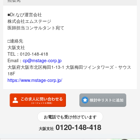
■Dr.なび運営会社
株式会社エムステージ
医師担当コンサルタント宛て
□連絡先
大阪支社
TEL：0120-148-418
Email：
cp@mstage-corp.jp
大阪府大阪市北区梅田1-13-1 大阪梅田ツインタワーズ・サウス
18F
https://www.mstage-corp.jp/
検討
お電話でも受け付けています
0120-148-418
大阪支社