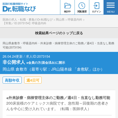
検討中
閲覧履歴
ログイン
MENU
医師の求人・転職・募集のDr.転職なび
>
岡山県
>
呼吸器内科
>
【常勤／ID:2073154】呼吸器内科
検索結果ページのトップに戻る
岡山県倉敷市・呼吸器内科・外来診療・病棟管理主体のご勤務／週4日・当直なし勤務
可能(2073154)
26.04.24更新 / 求人ID:2073154
非公開求人
※会員の方(面会済み)に開示
岡山県 倉敷市（最寄り駅：JR山陽本線 「倉敷駅」ほか）
高額年収
週4日可
※外来診療・病棟管理主体のご勤務／週4日・当直なし勤務可能
200床規模のケアミックス病院です。急性期～回復期の患者さ
んを中心に受け入れています。（転職：医師求人）