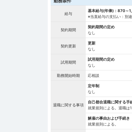
勤務条件
基本給与(年俸)：870～1
給与
※当直給与の支払い：別
契約期間の定め
契約期間
なし
更新
契約更新
なし
試用期間の定め
試用期間
なし
勤務開始時期
応相談
定年制
なし
自己都合退職に関する手
退職に関する事項
就業規則による。退職は
解雇の事由および手続き
就業規則による。