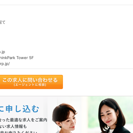
宛て
.jp
kPark Tower 5F
p.jp/
トに追加