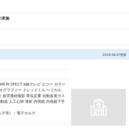
の実施
2026.08.07更新
）
RI RI SPECT X線テレビ エコー カラー
オグラフィー トレッドミル ヘリカル
モ 血管連続撮影 骨塩定量 自動血液ガス
動器 人工心肺 透析 内視鏡 内視鏡下手
ルテ等）：電子カルテ