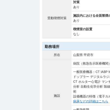
対策
あり
施設内における全面禁煙
受動喫煙対策
あり
喫煙室の設置
なし
勤務場所
所在
山梨県 甲府市
病院（救急告示医療機関
一般医療機器：CT IABP M
ドップラー デジタルラジ
CT ホルター心電計 マン
分析 自動生化学分析 除細
術
施設
設備機器の特徴（電子カ
病床などの詳細はこちら
一般急性期