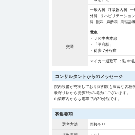
一般内科 呼吸器内科 一
外科 リハビリテーション
科 眼科 麻酔科 病理診
電車
・ＪＲ中央本線
・「甲府駅」
交通
・徒歩 7分程度
マイカー通勤可 ：駐車場
コンサルタントからのメッセージ
院内設備が充実しており症例数も豊富な各種
最寄り駅から徒歩7分の場所にございます。
山梨市内からも電車で約20分程です。
募集要項
選考方法
面接あり
提出書類
・なし