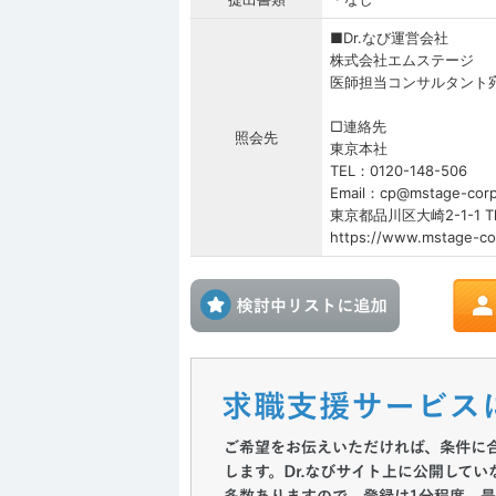
■Dr.なび運営会社
株式会社エムステージ
医師担当コンサルタント
□連絡先
照会先
東京本社
TEL：0120-148-506
Email：cp@mstage-corp
東京都品川区大崎2-1-1 Thin
https://www.mstage-cor
検討中リス