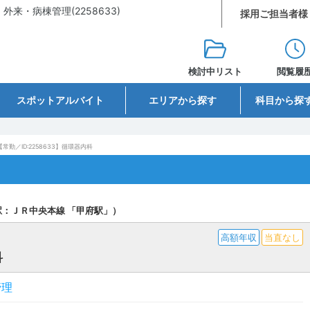
・病棟管理(2258633)
採用ご担当者様
検討中リスト
閲覧履
スポットアルバイト
エリアから探す
科目から探
【常勤／ID:2258633】循環器内科
駅：ＪＲ中央本線 「甲府駅」）
高額年収
当直なし
科
管理