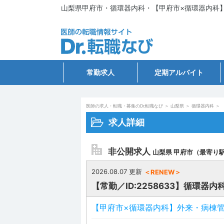
山梨県甲府市・循環器内科・【甲府市×循環器内科】外来
常勤求人
定期アルバイト
医師の求人・転職・募集のDr.転職なび
＞
山梨県
＞
循環器内科
＞
求人詳細
非公開求人
山梨県 甲府市（最寄り
2026.08.07 更新
＜RENEW＞
【常勤／ID:2258633】循環器内
【甲府市×循環器内科】外来・病棟