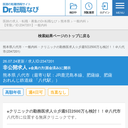
検討中
閲覧履歴
ログイン
MENU
医師の求人・転職・募集のDr.転職なび
>
熊本県
>
一般内科
>
【常勤／ID:2347201】一般内科
検索結果ページのトップに戻る
熊本県八代市・一般内科・クリニックの勤務医求人☆彡週5日2500万も検討！！＠八代
市(2347201)
26.07.24更新 / 求人ID:2347201
非公開求人
※会員の方(面会済み)に開示
熊本県 八代市（最寄り駅：JR鹿児島本線、肥薩線、肥薩
おれんじ鉄道線 「八代駅」）
高額年収
週4日可
当直なし
※クリニックの勤務医求人☆彡週5日2500万も検討！！＠八代市
八代市に位置する無床クリニックです。