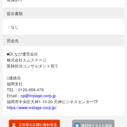
提出書類
・なし
照会先
■Dr.なび運営会社
株式会社エムステージ
医師担当コンサルタント宛て
□連絡先
福岡支社
TEL：0120-958-479
Email：
cp@mstage-corp.jp
福岡市中央区天神1-10-20 天神ビジネスセンター7F
https://www.mstage-corp.jp/
検討