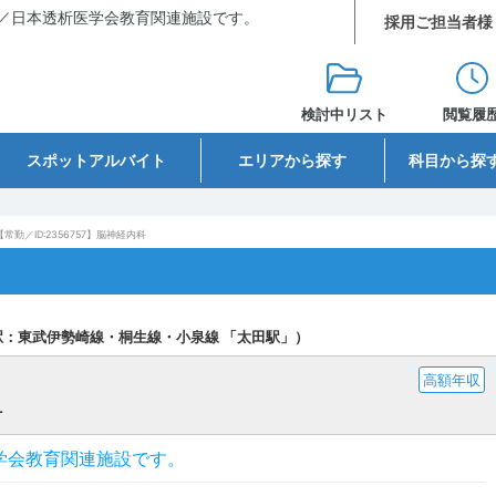
／日本透析医学会教育関連施設です。
採用ご担当者様
検討中リスト
閲覧履
スポットアルバイト
エリアから探す
科目から探
【常勤／ID:2356757】脳神経内科
駅：東武伊勢崎線・桐生線・小泉線 「太田駅」）
高額年収
科
学会教育関連施設です。