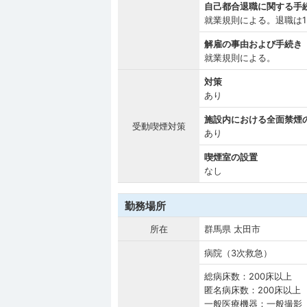
自己都合退職に関する手
就業規則による。退職は
解雇の事由および手続き
就業規則による。
対策
あり
施設内における全面禁煙
受動喫煙対策
あり
喫煙室の設置
なし
勤務場所
所在
群馬県 太田市
病院（3次救急）
総病床数：200床以上
匿名病床数：200床以上
一般医療機器：一般撮影 