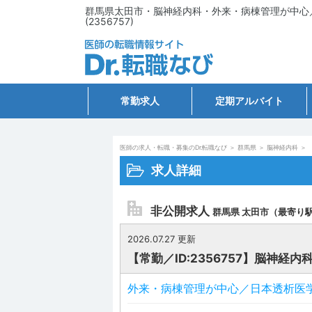
群馬県太田市・脳神経内科・外来・病棟管理が中心
(2356757)
常勤求人
定期アルバイト
医師の求人・転職・募集のDr.転職なび
＞
群馬県
＞
脳神経内科
＞
求人詳細
非公開求人
群馬県 太田市（最寄り
2026.07.27 更新
【常勤／ID:2356757】脳神経内
外来・病棟管理が中心／日本透析医