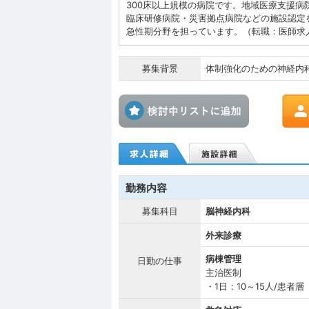
300床以上規模の病院です。地域医療支援
臨床研修病院・災害拠点病院などの施設認定
急性期分野を担っています。（転職：医師求
募集背景
体制強化のための神経内
検討中リス
勤務内容
募集科目
脳神経内科
外来診療
病棟管理
日勤の仕事
主治医制
・1日：10～15人/患者