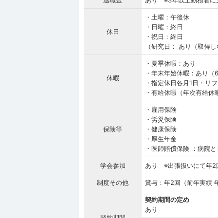
退職金
あり ※3年以上勤務者に
・土曜：午後休
・日曜：終日
休日
・祝日：終日
（研究日： あり（取得
・夏季休暇：あり
・年末年始休暇：あり（
休暇
・指定休日各月1日・リフ
・有給休暇（年次有給休暇
・雇用保険
・労災保険
保険等
・健康保険
・厚生年金
・医師賠償保険 ：病院と
学会参加
あり ※出張扱いにて年2
制度その他
賞与：年2回（前年実績 年
契約期間の定め
あり
契約期間