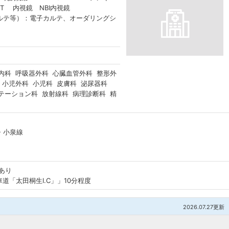
CT 内視鏡 NBI内視鏡
ルテ等）：電子カルテ、オーダリングシ
内科 呼吸器外科 心臓血管外科 整形外
 小児外科 小児科 皮膚科 泌尿器科
テーション科 放射線科 病理診断科 精
・小泉線
あり
道「太田桐生I.C」」10分程度
2026.07.27更新