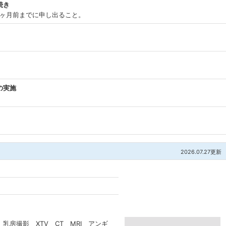
続き
1ヶ月前までに申し出ること。
の実施
2026.07.27更新
乳房撮影 XTV CT MRI アンギ