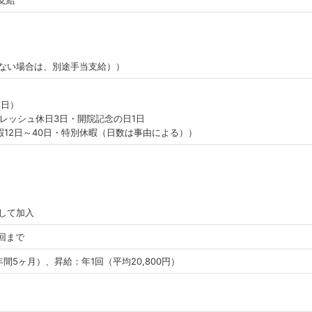
支給
しない場合は、別途手当支給））
6日）
レッシュ休日3日・開院記念の日1日
12日～40日・特別休暇（日数は事由による））
して加入
回まで
間5ヶ月）、昇給：年1回（平均20,800円）