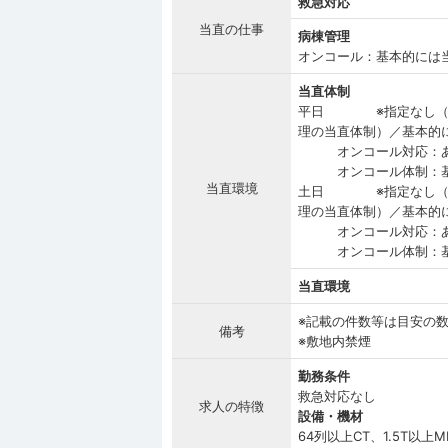
救急対応
当直の仕事
病棟管理
オンコール：基本的には
当直体制
平日 ※指定なし（診療
理の当直体制）／基本的
オンコール対応：
オンコール体制：基本
当直環境
土日 ※指定なし（診療
理の当直体制）／基本的
オンコール対応：
オンコール体制：基本
当直環境
※記載の件数等は目安の
備考
※敷地内禁煙
勤務条件
救急対応なし
求人の特徴
設備・機材
64列以上CT、1.5T以上MR