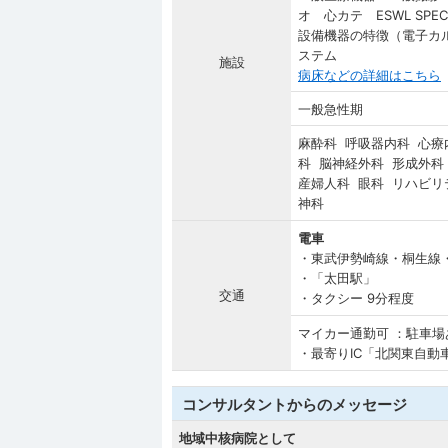
オ 心カテ ESWL SPE
設備機器の特徴（電子カ
ステム
施設
病床などの詳細はこちら
一般急性期
麻酔科 呼吸器内科 心療
科 脳神経外科 形成外科
産婦人科 眼科 リハビリ
神科
電車
・東武伊勢崎線・桐生線
・「太田駅」
交通
・タクシー 9分程度
マイカー通勤可 ：駐車場
・最寄りIC「北関東自動車
コンサルタントからのメッセージ
地域中核病院として