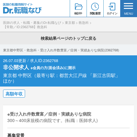
検討中
閲覧履歴
ログイン
MENU
医師の求人・転職・募集のDr.転職なび
>
東京都
>
救急科
>
【常勤／ID:2362768】救急科
検索結果ページのトップに戻る
東京都中野区・救急科・受け入れ件数豊富／症例・実績ありな病院(2362768)
26.07.03更新 / 求人ID:2362768
非公開求人
※会員の方(面会済み)に開示
東京都 中野区（最寄り駅：都営大江戸線 「新江古田駅」
ほか）
高額年収
※受け入れ件数豊富／症例・実績ありな病院
300～400床規模の病院です。(転職：医師求人)
募集背景