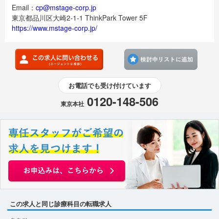
Email：
cp@mstage-corp.jp
東京都品川区大崎2-1-1 ThinkPark Tower 5F
https://www.mstage-corp.jp/
検討
お電話でも受け付けています
0120-148-506
東京本社
この求人と同じ診療科目の転職求人