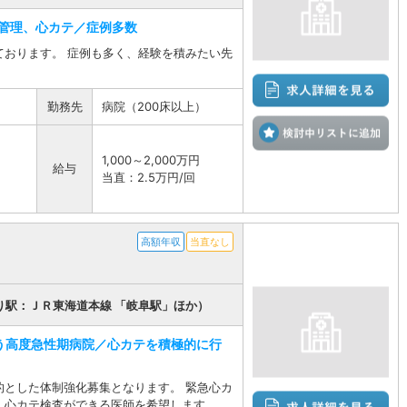
管理、心カテ／症例多数
ております。 症例も多く、経験を積みたい先
勤務先
病院（200床以上）
検
1,000～2,000万円
給与
当直：2.5万円/回
高額年収
当直なし
り駅：ＪＲ東海道本線 「岐阜駅」ほか）
う高度急性期病院／心カテを積極的に行
的とした体制強化募集となります。 緊急心カ
、心カテ検査ができる医師を希望します。