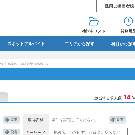
採用ご担当者様
検討中リスト
閲覧履
スポットアルバイト
エリアから探す
科目から探
全て
＞
岐阜県
＞
循環器内科の転職求人
14
該当する求人数
取得資格
条件を設定してください。
キーワード