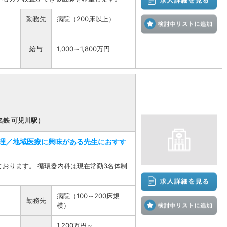
勤務先
病院（200床以上）
検
給与
1,000～1,800万円
名鉄 可児川駅）
理／地域医療に興味がある先生におすす
おります。 循環器内科は現在常勤3名体制
病院（100～200床規
勤務先
検
模）
1,200万円～