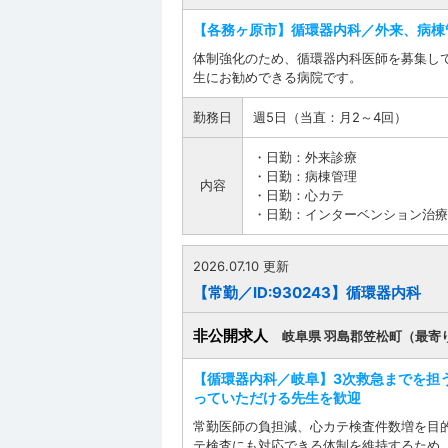
【各務ヶ原市】循環器内科／外来、病棟
体制強化のため、循環器内科医師を募集し
生にお勧めできる病院です。
勤務日
週5日（当直：月2～4回）
・日勤：外来診療
・日勤：病棟管理
内容
・日勤：心カテ
・日勤：インターベンション治療
2026.07.10 更新
【常勤／ID:930243】循環器内科
非公開求人
岐阜県 羽島郡笠松町（最寄
【循環器内科／岐阜】3次救急までを担
っていただける先生を歓迎
常勤医師の負担減、心カテ検査件数増を目
テ検査にも対応できる体制を維持するため