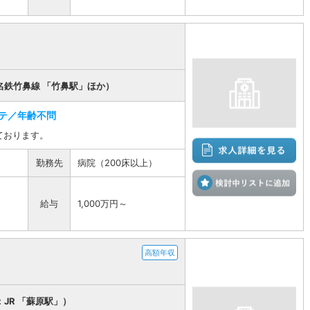
名鉄竹鼻線 「竹鼻駅」ほか）
テ／年齢不問
ております。
勤務先
病院（200床以上）
検
給与
1,000万円～
高額年収
JR 「蘇原駅」）