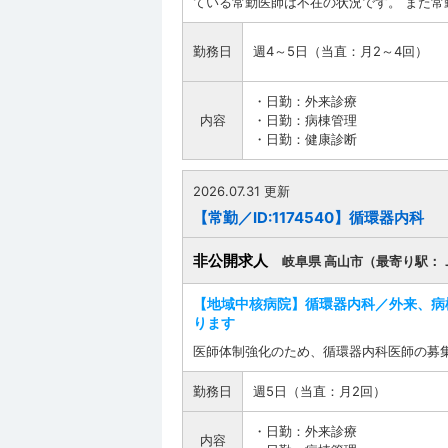
ている常勤医師は不在の状況です。 また常勤
勤務日
週4～5日（当直：月2～4回）
・日勤：外来診療
内容
・日勤：病棟管理
・日勤：健康診断
2026.07.31 更新
【常勤／ID:1174540】循環器内科
非公開求人
岐阜県 高山市（最寄り駅：
【地域中核病院】循環器内科／外来、病
ります
医師体制強化のため、循環器内科医師の募
勤務日
週5日（当直：月2回）
・日勤：外来診療
内容