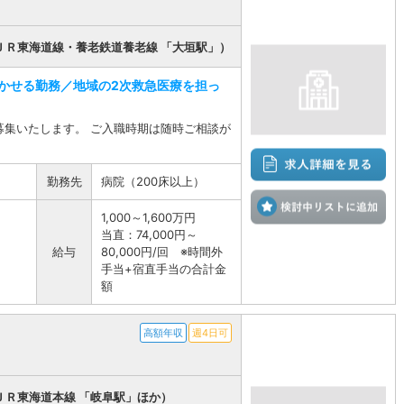
ＪＲ東海道線・養老鉄道養老線 「大垣駅」）
かせる勤務／地域の2次救急医療を担っ
募集いたします。 ご入職時期は随時ご相談が
勤務先
病院（200床以上）
検
1,000～1,600万円
当直：74,000円～
給与
80,000円/回 ※時間外
手当+宿直手当の合計金
額
高額年収
週4日可
ＪＲ東海道本線 「岐阜駅」ほか）