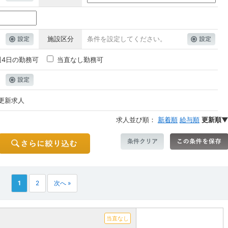
施設区分
条件を設定してください。
週4日の勤務可
当直なし勤務可
更新求人
求人並び順：
新着順
給与順
更新順
1
2
次へ »
当直なし