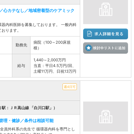
／心カテなし／地域密着型のケアミック
環器内科医師を募集しております。 一般内科
ております。
病院（100～200床規
勤務先
検
模）
1,440～2,000万円
給与
当直：平日4.5万円/回、
土曜11万円、日祝13万円
週4日可
り駅：ＪＲ高山線 「白川口駅」）
管理・健診／条件は相談可能
全員外科系の先生で 循環器内科を専門とし