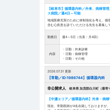
【岐阜市】循環器内科／外来、病棟管理
ス病院／週4日～可能
地域医療充実のために体制強化を考え、循
含む心疾患を診ていただける先生を募集し
勤務日
週4～5日（当直：月4回）
・日勤：外来診療
内容
・日勤：病棟管理
・日勤：その他
2026.07.31 更新
【常勤／ID:1986744】循環器内科
非公開求人
岐阜県 加茂郡白川町（最寄
【中濃エリア／循環器内科】外来・病棟
現在、常勤医師が4名在籍しておりますが、