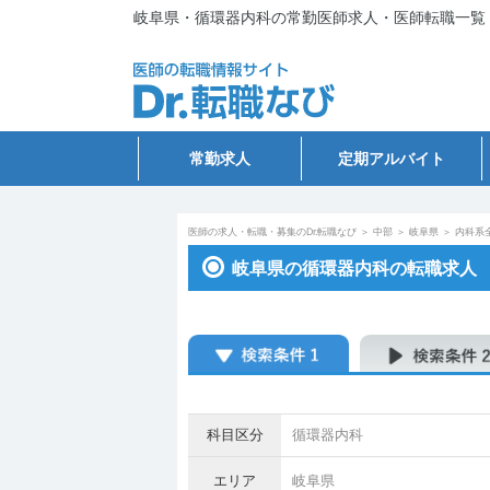
岐阜県・循環器内科の常勤医師求人・医師転職一覧
常勤求人
定期アルバイト
医師の求人・転職・募集のDr.転職なび
＞
中部
＞
岐阜県
＞
内科系
岐阜県の循環器内科の転職求人
科目区分
循環器内科
エリア
岐阜県