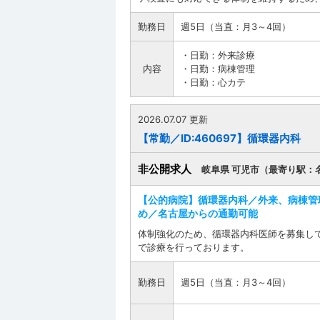
勤務日
週5日（当直：月3～4回）
・日勤：外来診療
内容
・日勤：病棟管理
・日勤：心カテ
2026.07.07 更新
【常勤／ID:460697】循環器内科
非公開求人
岐阜県 可児市（最寄り駅：
【公的病院】循環器内科／外来、病棟管
め／名古屋からの通勤可能
体制強化のため、循環器内科医師を募集して
で診療を行っております。
勤務日
週5日（当直：月3～4回）