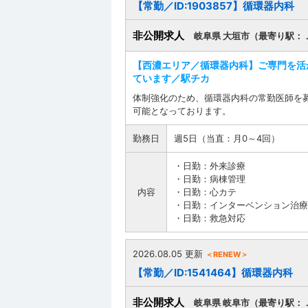
【常勤／ID:1903857】循環器内科
非公開求人
岐阜県 大垣市（最寄り駅：
【西濃エリア／循環器内科】ご専門を活
ています／駅チカ
体制強化のため、循環器内科の常勤医師を
可能となっております。
勤務日
週5日（当直：月0～4回）
・日勤：外来診療
・日勤：病棟管理
内容
・日勤：心カテ
・日勤：インターベンション治療
・日勤：救急対応
2026.08.05 更新
＜RENEW＞
【常勤／ID:1541464】循環器内科
非公開求人
岐阜県 岐阜市（最寄り駅：