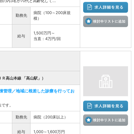
の内3名が70代と高齢化して...
病院（100～200床規
勤務先
模）
検
1,500万円～
給与
当直：4万円/回
ＪＲ高山本線 「高山駅」）
棟管理／地域に根差した診療を行ってお
集です。
勤務先
病院（200床以上）
検
給与
1,000～1,600万円