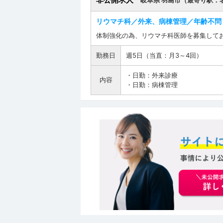
岐阜県 羽島市（最寄り駅：
リウマチ科／外来、病棟管理／年齢不問
体制強化の為、リウマチ科医師を募集して
勤務日
週5日（当直：月3～4回）
・日勤：外来診療
内容
・日勤：病棟管理