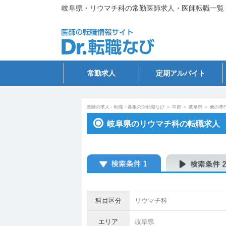
岐阜県・リウマチ科の常勤医師求人・医師転職一覧
常勤求人
定期アルバイト
医師の求人・転職・募集のDr.転職なび
＞
中部
＞
岐阜県
＞
他の専
岐阜県のリウマチ科の転職求人
科目区分
リウマチ科
エリア
岐阜県