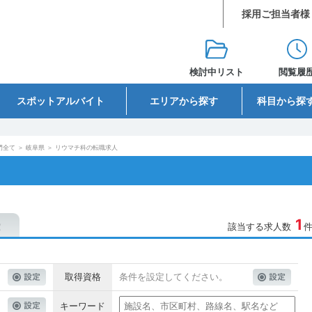
採用ご担当者様
検討中リスト
閲覧履
スポットアルバイト
エリアから探す
科目から探
門全て
＞
岐阜県
＞
リウマチ科の転職求人
1
該当する求人数
取得資格
条件を設定してください。
キーワード