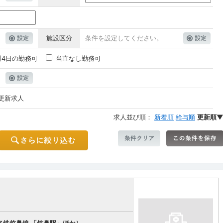
施設区分
条件を設定してください。
週4日の勤務可
当直なし勤務可
更新求人
求人並び順：
新着順
給与順
更新順