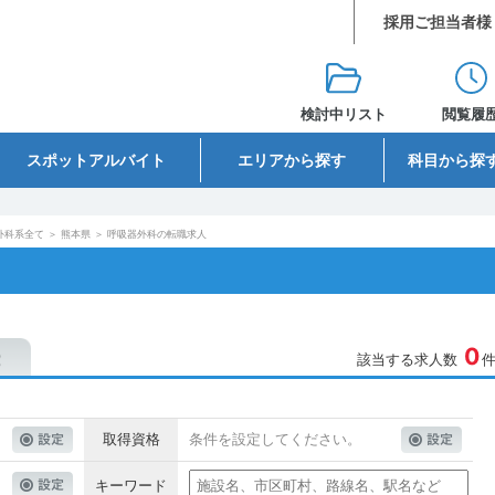
採用ご担当者様
検討中リスト
閲覧履
スポットアルバイト
エリアから探す
科目から探
外科系全て
＞
熊本県
＞
呼吸器外科の転職求人
0
該当する求人数
取得資格
条件を設定してください。
キーワード