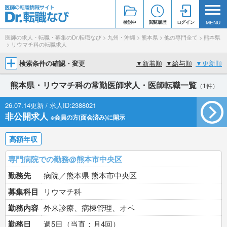
検討中
閲覧履歴
ログイン
MENU
医師の求人・転職・募集のDr.転職なび
>
九州・沖縄
>
熊本県
>
他の専門全て
>
熊本県
>
リウマチ科の転職求人
検索条件の確認・変更
▼
新着順
▼
給与順
▼
更新順
熊本県・リウマチ科の常勤医師求人・医師転職一覧
（1件）
26.07.14更新 / 求人ID:2388021
非公開求人
※会員の方(面会済み)に開示
高額年収
専門病院での勤務@熊本市中央区
勤務先
病院／熊本県 熊本市中央区
募集科目
リウマチ科
勤務内容
外来診療、病棟管理、オペ
勤務日
週5日（当直：月4回）