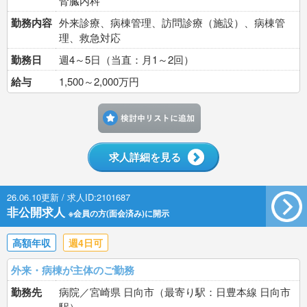
腎臓内科
勤務内容
外来診療、病棟管理、訪問診療（施設）、病棟管
理、救急対応
勤務日
週4～5日（当直：月1～2回）
給与
1,500～2,000万円
検討中リストに追加す
求人詳細を見る
26.06.10更新 / 求人ID:2101687
非公開求人
※会員の方(面会済み)に開示
高額年収
週4日可
外来・病棟が主体のご勤務
勤務先
病院／宮崎県 日向市（最寄り駅：日豊本線 日向市
駅）