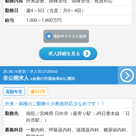
勤務内容
外来診療、病棟管理、病棟管理、救急対応
勤務日
週4～5日（当直：月0～4回）
給与
1,000～1,800万円
検討中リストに追加す
求人詳細を見る
26.06.16更新 / 求人ID:2125543
非公開求人
※会員の方(面会済み)に開示
高額年収
週4日可
外来・病棟のご勤務☆彡救急対応少なめです！！
勤務先
病院／宮崎県 日向市（最寄り駅：JR日豊本線 「日
向市駅」）
募集科目
一般内科、呼吸器内科、循環器内科、糖尿病内科、