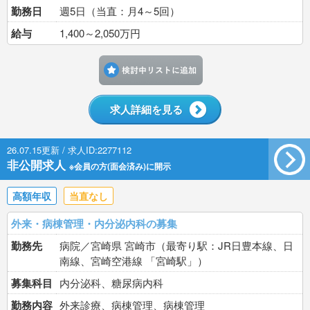
勤務日
週5日（当直：月4～5回）
給与
1,400～2,050万円
検討中リストに追加す
求人詳細を見る
26.07.15更新 / 求人ID:2277112
非公開求人
※会員の方(面会済み)に開示
高額年収
当直なし
外来・病棟管理・内分泌内科の募集
勤務先
病院／宮崎県 宮崎市（最寄り駅：JR日豊本線、日
南線、宮崎空港線 「宮崎駅」）
募集科目
内分泌科、糖尿病内科
勤務内容
外来診療、病棟管理、病棟管理