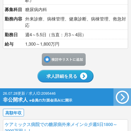
募集科目
糖尿病内科
勤務内容
外来診療、病棟管理、健康診断、病棟管理、救急対
応
勤務日
週4～5.5日（当直：月3～4回）
給与
1,300～1,800万円
検討中リストに追加す
求人詳細を見る
26.07.28更新 / 求人ID:2095446
非公開求人
※会員の方(面会済み)に開示
高額年収
ケアミックス病院での糖尿病外来メイン☆彡週5日1800～
2000万円！！