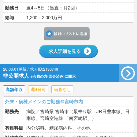
勤務日
週4～5日（当直：月2回）
給与
1,200～2,000万円
検討中リストに追加す
求人詳細を見る
26.06.01更新 / 求人ID:2130749
非公開求人
※会員の方(面会済み)に開示
高額年収
週4日可
当直なし
外来・病棟メインのご勤務＠宮崎市内
勤務先
病院／宮崎県 宮崎市（最寄り駅：JR日豊本線、日
南線、宮崎空港線 「南宮崎駅」）
募集科目
内分泌科、糖尿病内科、その他