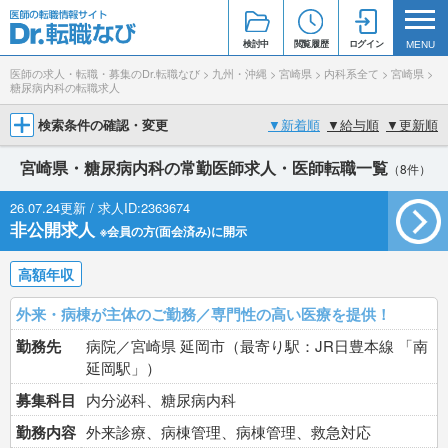
検討中
閲覧履歴
ログイン
MENU
医師の求人・転職・募集のDr.転職なび
>
九州・沖縄
>
宮崎県
>
内科系全て
>
宮崎県
>
糖尿病内科の転職求人
検索条件の確認・変更
▼
新着順
▼
給与順
▼
更新順
宮崎県・糖尿病内科の常勤医師求人・医師転職一覧
（8件）
26.07.24更新 / 求人ID:2363674
非公開求人
※会員の方(面会済み)に開示
高額年収
外来・病棟が主体のご勤務／専門性の高い医療を提供！
勤務先
病院／宮崎県 延岡市（最寄り駅：JR日豊本線 「南
延岡駅」）
募集科目
内分泌科、糖尿病内科
勤務内容
外来診療、病棟管理、病棟管理、救急対応