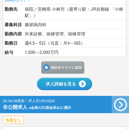
勤務先
病院／宮崎県 小林市（最寄り駅：JR吉都線 「小林
駅」）
募集科目
糖尿病内科
勤務内容
外来診療、病棟管理、病棟管理
勤務日
週4.5～5日（当直：月4～5回）
給与
1,500～2,000万円
検討中リストに追加す
求人詳細を見る
26.06.08更新 / 求人ID:2010220
非公開求人
※会員の方(面会済み)に開示
当直なし