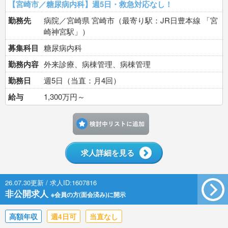
【宮崎市／糖尿病内科】週5日・救急対応なし！
勤務先
病院／宮崎県 宮崎市（最寄り駅：JR日豊本線 「宮
崎神宮駅」）
募集科目
糖尿病内科
勤務内容
外来診療、病棟管理、病棟管理
勤務日
週5日（当直：月4回）
給与
1,300万円～
検討中リストに追加す
求人詳細を見る
26.07.30更新 / 求人ID:1607816
非公開求人
※会員の方(面会済み)に開示
高額年収
週4日可
当直なし