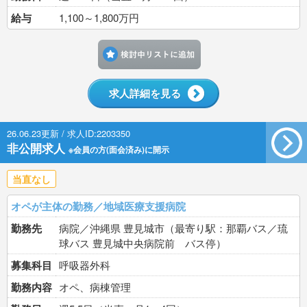
給与
1,100～1,800万円
検討中リストに追加す
求人詳細を見る
26.06.23更新 / 求人ID:2203350
非公開求人
※会員の方(面会済み)に開示
当直なし
オペが主体の勤務／地域医療支援病院
勤務先
病院／沖縄県 豊見城市（最寄り駅：那覇バス／琉
球バス 豊見城中央病院前 バス停）
募集科目
呼吸器外科
勤務内容
オペ、病棟管理