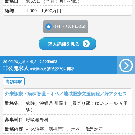
勤務日
週5.5日（当直：月1～4回）
給与
1,000～1,600万円
検討中リストに追加す
求人詳細を見る
26.05.28更新 / 求人ID:2059653
非公開求人
※会員の方(面会済み)に開示
高額年収
外来診療・病棟管理・オペ／地域医療支援病院／好アクセス
勤務先
病院／沖縄県 那覇市（最寄り駅：ゆいレール 安里
駅）
募集科目
呼吸器外科
勤務内容
外来診療、病棟管理、オペ、救急対応