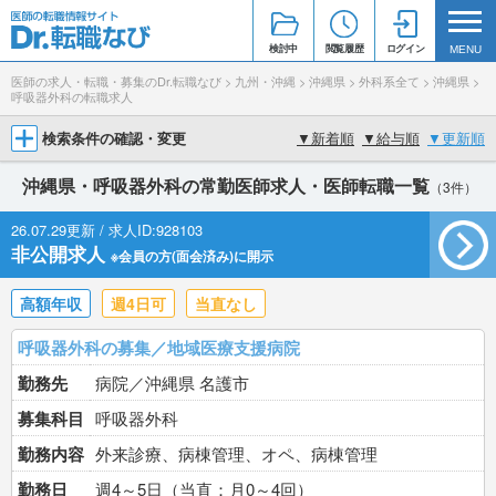
検討中
閲覧履歴
ログイン
MENU
医師の求人・転職・募集のDr.転職なび
>
九州・沖縄
>
沖縄県
>
外科系全て
>
沖縄県
>
呼吸器外科の転職求人
検索条件の確認・変更
▼
新着順
▼
給与順
▼
更新順
沖縄県・呼吸器外科の常勤医師求人・医師転職一覧
（3件）
26.07.29更新 / 求人ID:928103
非公開求人
※会員の方(面会済み)に開示
高額年収
週4日可
当直なし
呼吸器外科の募集／地域医療支援病院
勤務先
病院／沖縄県 名護市
募集科目
呼吸器外科
勤務内容
外来診療、病棟管理、オペ、病棟管理
勤務日
週4～5日（当直：月0～4回）