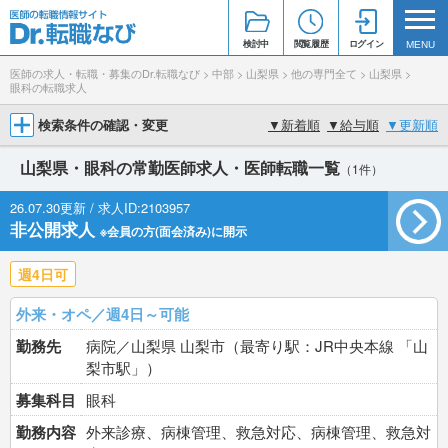
検討中
閲覧履歴
ログイン
MENU
医師の求人・転職・募集のDr.転職なび
>
中部
>
山梨県
>
他の専門全て
>
山梨県
>
眼科の転職求人
検索条件の確認・変更
▼
新着順
▼
給与順
▼
更新順
山梨県・眼科の常勤医師求人・医師転職一覧
（1件）
26.07.30更新 / 求人ID:2103957
非公開求人
※会員の方(面会済み)に開示
週4日可
外来・オペ／週4日～可能
勤務先
病院／山梨県 山梨市（最寄り駅：JR中央本線 「山
梨市駅」）
募集科目
眼科
勤務内容
外来診療、病棟管理、救急対応、病棟管理、救急対