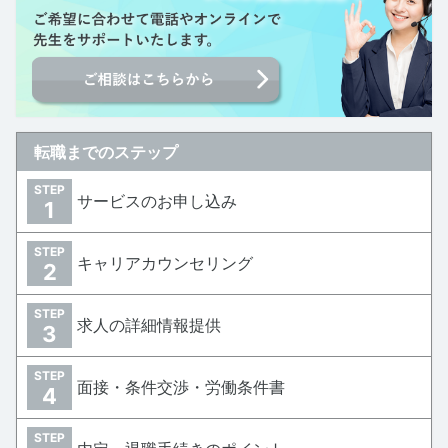
転職までのステップ
STEP
サービスのお申し込み
1
STEP
キャリアカウンセリング
2
STEP
求人の詳細情報提供
3
STEP
面接・条件交渉・労働条件書
4
STEP