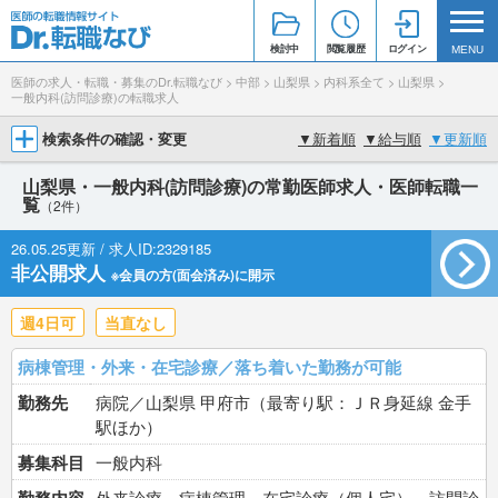
検討中
閲覧履歴
ログイン
MENU
医師の求人・転職・募集のDr.転職なび
>
中部
>
山梨県
>
内科系全て
>
山梨県
>
一般内科(訪問診療)の転職求人
検索条件の確認・変更
▼
新着順
▼
給与順
▼
更新順
山梨県・一般内科(訪問診療)の常勤医師求人・医師転職一
覧
（2件）
26.05.25更新 / 求人ID:2329185
非公開求人
※会員の方(面会済み)に開示
週4日可
当直なし
病棟管理・外来・在宅診療／落ち着いた勤務が可能
勤務先
病院／山梨県 甲府市（最寄り駅：ＪＲ身延線 金手
駅ほか）
募集科目
一般内科
外来診療、病棟管理、在宅診療（個人宅）、訪問診