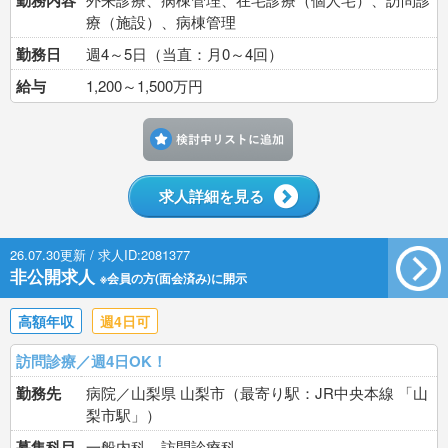
勤務内容
療（施設）、病棟管理
勤務日
週4～5日（当直：月0～4回）
給与
1,200～1,500万円
検討中リストに追加す
求人詳細を見る
26.07.30更新 / 求人ID:2081377
非公開求人
※会員の方(面会済み)に開示
高額年収
週4日可
訪問診療／週4日OK！
勤務先
病院／山梨県 山梨市（最寄り駅：JR中央本線 「山
梨市駅」）
募集科目
一般内科、訪問診療科