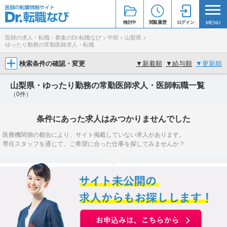
検討中
閲覧履歴
ログイン
MENU
医師の求人・転職・募集のDr.転職なび
>
中部
>
山梨県
>
ゆったり勤務の常勤医師求人・転職
検索条件の確認・変更
▼
新着順
▼
給与順
▼
更新順
山梨県・ゆったり勤務の常勤医師求人・医師転職一覧
（0件）
条件にあった求人はみつかりませんでした
医療機関側の都合により、サイト掲載していない求人があります。
専任スタッフを通じて、ご希望に合った仕事を探してみませんか？