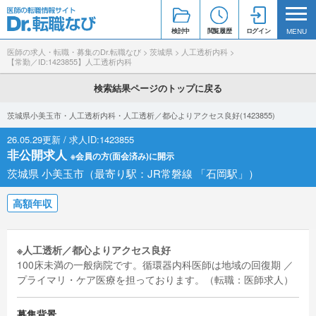
検討中
閲覧履歴
ログイン
MENU
医師の求人・転職・募集のDr.転職なび
>
茨城県
>
人工透析内科
>
【常勤／ID:1423855】人工透析内科
検索結果ページのトップに戻る
茨城県小美玉市・人工透析内科・人工透析／都心よりアクセス良好(1423855)
26.05.29更新 / 求人ID:1423855
非公開求人
※会員の方(面会済み)に開示
茨城県 小美玉市（最寄り駅：JR常磐線 「石岡駅」）
高額年収
※人工透析／都心よりアクセス良好
100床未満の一般病院です。循環器内科医師は地域の回復期 ／
プライマリ・ケア医療を担っております。（転職：医師求人）
募集背景