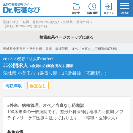
検討中
閲覧履歴
ログイン
MENU
医師の求人・転職・募集のDr.転職なび
>
茨城県
>
整形外科
>
【常勤／ID:907689】整形外科
検索結果ページのトップに戻る
茨城県小美玉市・整形外科・外来、病棟管理、オペ／当直なし応相談(907689)
26.05.29更新 / 求人ID:907689
非公開求人
※会員の方(面会済み)に開示
茨城県 小美玉市（最寄り駅：JR常磐線 「石岡駅」）
高額年収
当直なし
※外来、病棟管理、オペ／当直なし応相談
100床未満の一般病院です。整形外科医師は地域の回復期 ／プ
ライマリ・ケア医療を担っております。（転職：医師求人）
募集背景