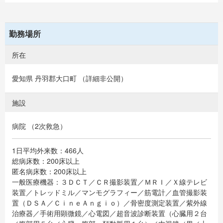
勤務場所
所在
愛知県 丹羽郡大口町 （詳細非公開）
施設
病院 （2次救急）
1日平均外来数：466人
総病床数：200床以上
匿名病床数：200床以上
一般医療機器：３ＤＣＴ／ＣＲ撮影装置／ＭＲＩ／Ｘ線テレビ
装置／トレッドミル／マンモグラフィー／筋電計／血管撮影装
置（ＤＳＡ／ＣｉｎｅＡｎｇｉｏ）／骨密度測定装置／紫外線
治療器／手術用顕微鏡／心電図／超音波診断装置（心臓用２台