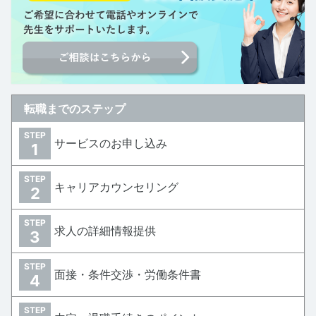
転職までのステップ
STEP
サービスのお申し込み
1
STEP
キャリアカウンセリング
2
STEP
求人の詳細情報提供
3
STEP
面接・条件交渉・労働条件書
4
STEP