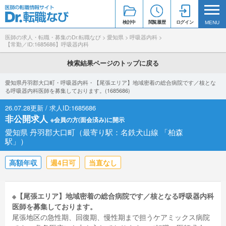
検討中
閲覧履歴
ログイン
MENU
医師の求人・転職・募集のDr.転職なび
>
愛知県
>
呼吸器内科
>
【常勤／ID:1685686】呼吸器内科
検索結果ページのトップに戻る
愛知県丹羽郡大口町・呼吸器内科・【尾張エリア】地域密着の総合病院です／核とな
る呼吸器内科医師を募集しております。(1685686)
26.07.28更新 / 求人ID:1685686
非公開求人
※会員の方(面会済み)に開示
愛知県 丹羽郡大口町（最寄り駅：名鉄犬山線 「柏森
駅」）
高額年収
週4日可
当直なし
※【尾張エリア】地域密着の総合病院です／核となる呼吸器内科
医師を募集しております。
尾張地区の急性期、回復期、慢性期まで担うケアミックス病院