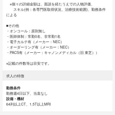
※個々の詳細金額は、面談を経たうえでの人物評価、
スキル(例：各専門医取得状況、治療技術範囲)、勤務条件
による
■その他
・オンコール：原則無し
・医師体制：常勤0名、非常勤1名
・電子カルテ有（メーカー：NEC）
・オーダーリング有（メーカー：NEC）
・PACS有（メーカー：キャノンメディカル（旧 東芝））
※記載の件数等は目安です。
求人の特徴
勤務条件
勤務週4日以下、当直なし
設備・機材
64列以上CT、1.5T以上MRI