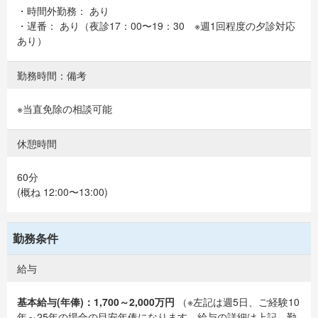
・時間外勤務： あり
・遅番： あり（夜診17：00〜19：30 ※週1回程度の夕診対応
あり）
勤務時間：備考
※当直免除の相談可能
休憩時間
60分
(概ね 12:00〜13:00)
勤務条件
給与
基本給与(年俸)：1,700～2,000万円
（※左記は週5日、ご経験10
年～25年の場合の目安年俸になります。給与の詳細は上記、勤