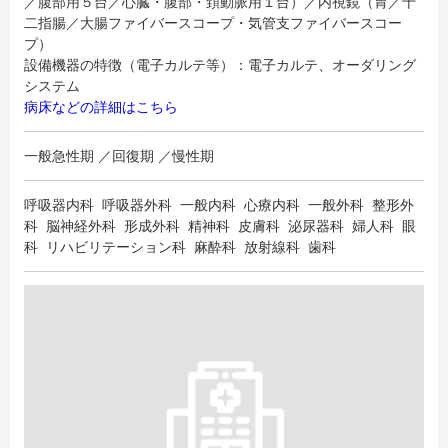
／腹部用５台／心臓・腹部・頚動脈用１台）／内視鏡（胃／十
二指腸／大腸ファイバースコープ・気管支ファイバースコー
プ）
設備機器の特徴（電子カルテ等）：電子カルテ、オーダリング
システム
病床などの詳細はこちら
一般急性期 ／回復期 ／慢性期
呼吸器内科 呼吸器外科 一般内科 心療内科 一般外科 整形外
科 脳神経外科 形成外科 精神科 皮膚科 泌尿器科 婦人科 眼
科 リハビリテーション科 麻酔科 放射線科 歯科