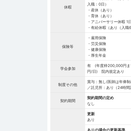
入職：0日）
休暇
・産休（あり）
・育休（あり）
・アニバーサリー休暇 1
・有給休暇（あり（入職6
・雇用保険
・労災保険
保険等
・健康保険
・厚生年金
有 (年度枠200,000
学会参加
円/日) 院内規定あり
賞与：無し(医師は年俸制
制度その他
／託児所：あり（24時間
契約期間の定め
契約期間
なし
更新
あり
ありの場合の更新基準