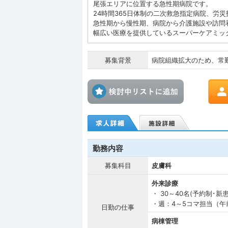
尾張エリアに位置する急性期病院です。
24時間365日体制の二次救急指定病院、労
急性期から慢性期、病院から介護施設や訪問
幅広い医療を提供しているスーパーケアミッ
募集背景
病院組織拡大のため、常
検討中リス
勤務内容
募集科目
皮膚科
外来診療
・ 30～40名(予約制
・週：4～5コマ担当（午
日勤の仕事
病棟管理