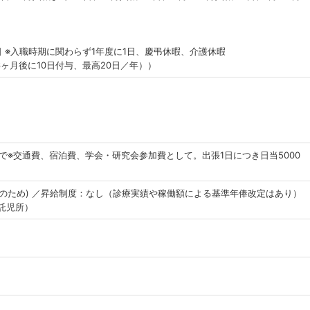
日 ※入職時期に関わらず1年度に1日、慶弔休暇、介護休暇
ヶ月後に10日付与、最高20日／年））
円まで※交通費、宿泊費、学会・研究会参加費として。出張1日につき日当5000
のため) ／昇給制度：なし（診療実績や稼働額による基準年俸改定はあり）
託児所）