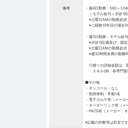
備考
・週4日勤務：560～1,0
＜モデル給与＞夕診1回/
※土曜日AMの勤務必須
※ご経験10年目の場合56
・週3日勤務：モデル給与
※夕診1回/週及び、固定
※土曜日AMの勤務必須
※週32時間未満の勤務
◎個々の詳細金額は、面
スキル(例：各専門医取
■その他
・オンコール：なし
・医師体制：常勤1名
・電子カルテ有（メーカー
・オーダーリング有（メー
・PACS有（メーカー：
※記載の件数等は目安で