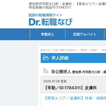
愛知県丹羽郡大口町・皮膚科・【尾張エリア／皮膚
時短勤務の相談可(1784311)
常勤求人
定期アルバイト
医師の求人・転職・募集のDr.転職なび
＞
愛知県
＞
皮膚科
＞
【常勤
求人詳細
非公開求人
愛知県 丹羽郡大口町（
2026.07.28 更新
【常勤／ID:1784311】皮膚科
【尾張エリア／皮膚科】外来・病棟