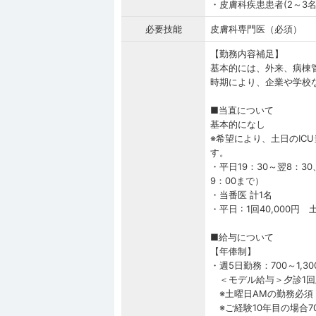
・皮膚科疾患患者(2～3名
必要技能
皮膚科専門医（必須）
【勤務内容補足】
基本的には、外来、病棟
時期により、企業や学校
■当直について
基本的になし
※希望により、土日のIC
す。
・平日19：30～翌8：3
9：00まで）
・当番医 計1名
・平日 : 1回40,000円
■給与について
【年俸制】
・週5日勤務：700～1,3
＜モデル給与＞夕診1回/
※土曜日AMの勤務必須
※ご経験10年目の場合70