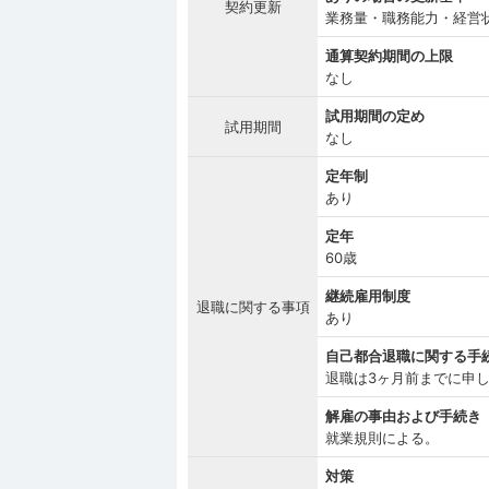
契約更新
業務量・職務能力・経営
通算契約期間の上限
なし
試用期間の定め
試用期間
なし
定年制
あり
定年
60歳
継続雇用制度
退職に関する事項
あり
自己都合退職に関する手
退職は3ヶ月前までに申
解雇の事由および手続き
就業規則による。
対策