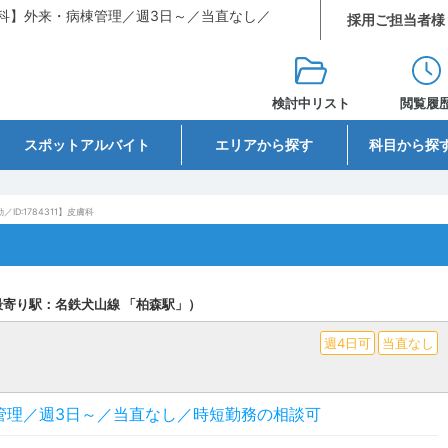
科】外来・病棟管理／週3日～／当直なし／
採用ご担当者様
検討中リスト
閲覧履
スポットアルバイト
エリアから探す
科目から探
／ID:1784311】皮膚科
最寄り駅：名鉄犬山線 「柏森駅」）
週4日可
当直なし
管理／週3日～／当直なし／時短勤務の相談可