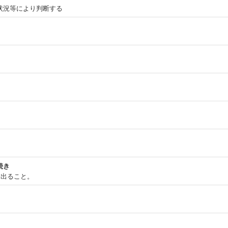
状況等により判断する
続き
し出ること。