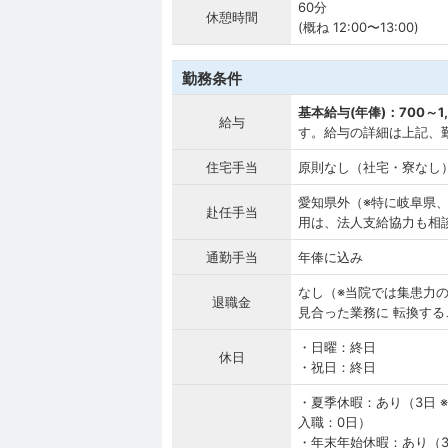
60分
休憩時間
(概ね 12:00〜13:00)
勤務条件
基本給与(年俸)：700～1
給与
す。給与の詳細は上記、
住宅手当
原則なし（社宅・寮なし
愛知県外（※特に岐阜県
赴任手当
用は、法人支給協力も相
通勤手当
年俸に込み
なし（※当院では集患力
退職金
見合った業務に 転換す
・日曜：終日
休日
・祝日：終日
・夏季休暇：あり（3日 
入職：0日）
・年末年始休暇：あり（3日