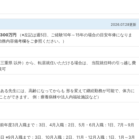
2026.07.28更新
,300万円
（※左記は週5日、ご経験10年～15年の場合の目安年俸になりま
勤務内容備考欄をご参照ください。）
）
、三重県 以外）から、転居就任いただける場合は、 当院就任時の引っ越し費
談可
のある先生には、高齢になってからも 形を変えて継続勤務が可能で、体力に
ることができます。 例：療養病棟や法人内福祉施設など）
※前年度3月入職まで：3日、4月入職：2日、5月・6月入職：1日、7月～9月
 ※9月入職まで：3日、10月入職：2日、11月・12月入職：1日、1月～3月