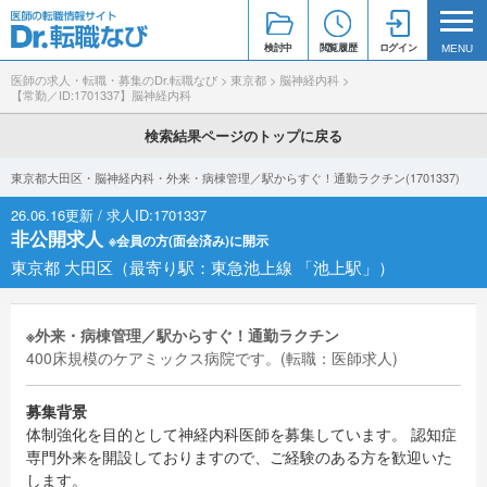
検討中
閲覧履歴
ログイン
MENU
医師の求人・転職・募集のDr.転職なび
>
東京都
>
脳神経内科
>
【常勤／ID:1701337】脳神経内科
検索結果ページのトップに戻る
東京都大田区・脳神経内科・外来・病棟管理／駅からすぐ！通勤ラクチン(1701337)
26.06.16更新 / 求人ID:1701337
非公開求人
※会員の方(面会済み)に開示
東京都 大田区（最寄り駅：東急池上線 「池上駅」）
※外来・病棟管理／駅からすぐ！通勤ラクチン
400床規模のケアミックス病院です。(転職：医師求人)
募集背景
体制強化を目的として神経内科医師を募集しています。 認知症
専門外来を開設しておりますので、ご経験のある方を歓迎いた
します。