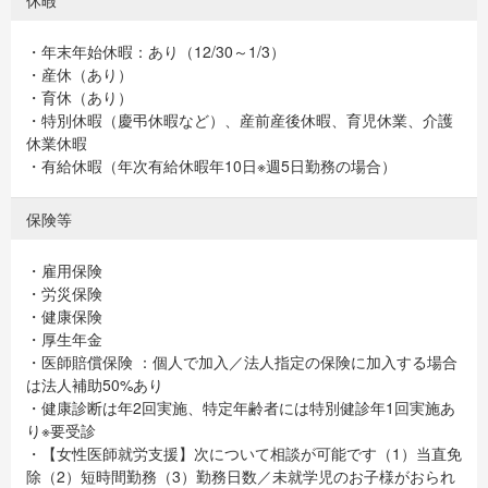
休暇
・年末年始休暇：あり（12/30～1/3）
・産休（あり）
・育休（あり）
・特別休暇（慶弔休暇など）、産前産後休暇、育児休業、介護
休業休暇
・有給休暇（年次有給休暇年10日※週5日勤務の場合）
保険等
・雇用保険
・労災保険
・健康保険
・厚生年金
・医師賠償保険 ：個人で加入／法人指定の保険に加入する場合
は法人補助50%あり
・健康診断は年2回実施、特定年齢者には特別健診年1回実施あ
り※要受診
・【女性医師就労支援】次について相談が可能です（1）当直免
除（2）短時間勤務（3）勤務日数／未就学児のお子様がおられ