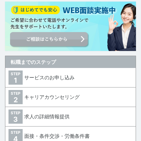
転職までのステップ
STEP
サービスのお申し込み
1
STEP
キャリアカウンセリング
2
STEP
求人の詳細情報提供
3
STEP
面接・条件交渉・労働条件書
4