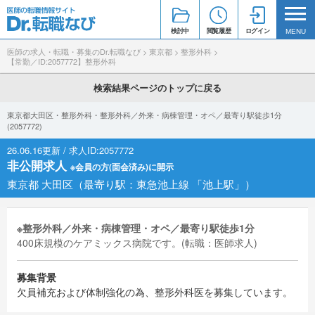
検討中
閲覧履歴
ログイン
MENU
医師の求人・転職・募集のDr.転職なび
>
東京都
>
整形外科
>
【常勤／ID:2057772】整形外科
検索結果ページのトップに戻る
東京都大田区・整形外科・整形外科／外来・病棟管理・オペ／最寄り駅徒歩1分
(2057772)
26.06.16更新 / 求人ID:2057772
非公開求人
※会員の方(面会済み)に開示
東京都 大田区（最寄り駅：東急池上線 「池上駅」）
※整形外科／外来・病棟管理・オペ／最寄り駅徒歩1分
400床規模のケアミックス病院です。(転職：医師求人)
募集背景
欠員補充および体制強化の為、整形外科医を募集しています。