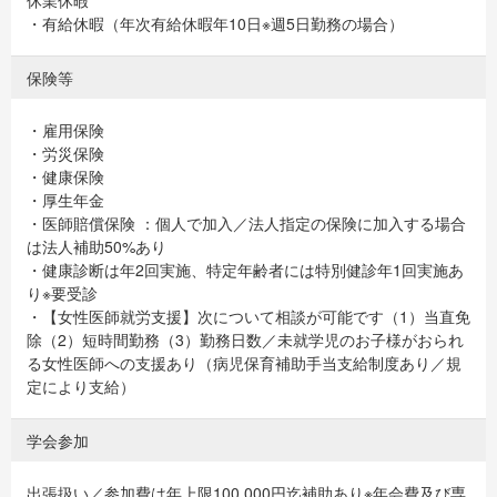
休業休暇
・有給休暇（年次有給休暇年10日※週5日勤務の場合）
保険等
・雇用保険
・労災保険
・健康保険
・厚生年金
・医師賠償保険 ：個人で加入／法人指定の保険に加入する場合
は法人補助50%あり
・健康診断は年2回実施、特定年齢者には特別健診年1回実施あ
り※要受診
・【女性医師就労支援】次について相談が可能です（1）当直免
除（2）短時間勤務（3）勤務日数／未就学児のお子様がおられ
る女性医師への支援あり（病児保育補助手当支給制度あり／規
定により支給）
学会参加
出張扱い／参加費は年上限100,000円迄補助あり※年会費及び専