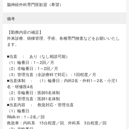
脳神経外科専門医歓迎（希望）
備考
【勤務内容の補足】
外来診療、病棟管理、手術、各種専門検査などをお願いいたし
ます。
■当直 ： あり（なし相談可能）
（1）輪番日：1～2回／月
（2）非輪番日：1～2回／月
（3）管理当直（全診療科で対応）：1回程度／月
■当直体制 ： （1）輪番日：内科2名・外科1～2名・小児1
名・研修医4名
（2）非輪番日：医師5名体制
（3）管理当直：医師1名体制
■当直内容 ： 救急対応・管理当直
（1）輪番日
Walk-in：1～2名／回
救急車：内科系 15台程度／回、外科系 3台程度／回
（2）非輪番日