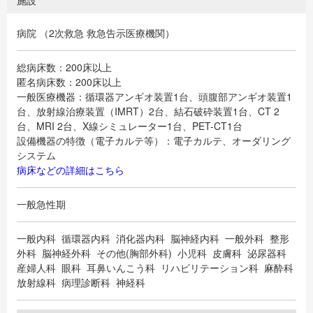
施設
病院 （2次救急 救急告示医療機関）
総病床数：200床以上
匿名病床数：200床以上
一般医療機器：循環器アンギオ装置1台、頭腹部アンギオ装置1
台、放射線治療装置（IMRT）2台、結石破砕装置1台、CT 2
台、MRI 2台、X線シミュレーター1台、PET-CT1台
設備機器の特徴（電子カルテ等）：電子カルテ、オーダリング
システム
病床などの詳細はこちら
一般急性期
一般内科 循環器内科 消化器内科 脳神経内科 一般外科 整形
外科 脳神経外科 その他(胸部外科) 小児科 皮膚科 泌尿器科
産婦人科 眼科 耳鼻いんこう科 リハビリテーション科 麻酔科
放射線科 病理診断科 神経科