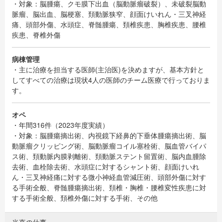
・対象：脳腫瘍、クモ膜下出血（脳動脈瘤破裂）、未破裂脳動
脈瘤、脳出血、脳梗塞、頚動脈狭窄、顔面けいれん・三叉神経
痛、頭部外傷、水頭症、脊髄腫瘍、頚椎疾患、胸椎疾患、腰椎
疾患、脊椎外傷
病棟管理
・主に治療を担当する医師(主治医)を決めますが、基本方針と
してすべての治療は現状4人の医師のチーム医療で行っておりま
す。
オペ
・年間316件（2023年度実績）
・対象：脳腫瘍摘出術、内視鏡下経鼻的下垂体腫瘍摘出術、脳
動脈瘤クリッピング術、脳動脈瘤コイル塞栓術、脳血管バイパ
ス術、頚動脈内膜剥離術、頚動脈ステント留置術、脳内血腫除
去術、血栓除去術、水頭症に対するシャント術、顔面けいれ
ん・三叉神経痛に対する微小神経血管減圧術、頭部外傷に対す
る手術全般、脊髄腫瘍摘出術、頚椎・胸椎・腰椎変性疾患に対
する手術全般、頚椎外傷に対する手術、その他