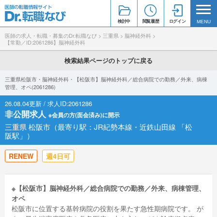
検討中
閲覧履歴
ログイン
MENU
医師の求人・転職・募集のDr.転職なび
>
三重県
>
脳神経外科
>
【常勤／ID:2061286】脳神経外科
検索結果ページのトップに戻る
三重県松阪市・脳神経外科・【松阪市】脳神経外科／総合病院での勤務／外来、病棟
管理、オペ(2061286)
26.08.04更新 / 求人ID:2061286
非公開求人
※会員の方(面会済み)に開示
三重県 松阪市（最寄り駅：JR紀勢本線・近鉄山田線 「松
阪駅」）
RENEW
週4日可
※【松阪市】脳神経外科／総合病院での勤務／外来、病棟管理、
オペ
松阪市に位置する基幹病院の役割を果たす急性期病院です。 が