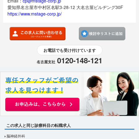
Email：
cp@mstage-corp.jp
愛知県名古屋市中村区名駅3-28-12 大名古屋ビルヂング30F
https://www.mstage-corp.jp/
検討
お電話でも受け付けています
0120-148-121
名古屋支社
この求人と同じ診療科目の転職求人
脳神経外科