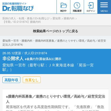
検討中
閲覧履歴
ログイン
MENU
医師の求人・転職・募集のDr.転職なび
>
愛知県
>
腫瘍内科
>
【常勤／ID:2131874】腫瘍内科
検索結果ページのトップに戻る
愛知県一宮市・腫瘍内科・腫瘍内科医募集／連携のとりやすい環境／高給与／経営安
定法人(2131874)
26.05.12更新 / 求人ID:2131874
非公開求人
※会員の方(面会済み)に開示
愛知県 一宮市（最寄り駅：ＪＲ東海道本線 「尾張一宮
駅」）
高額年収
当直なし
※腫瘍内科医募集／連携のとりやすい環境／高給与／経営安定法
人
尾張地区を代表する高度急性期病院です。 「先進医療」「救急