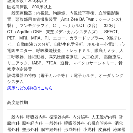
総病床数：200床以上
匿名病床数：200床以上
一般医療機器：内視鏡、胸腔鏡、内視鏡下手術、血管撮影装
置、頭腹部用血管撮影装置（Artis Zee BA Twin：シーメンス社
製）、マンモグラフィ、CT、ヘリカルCT（2台）、320列
CT（Aquilion ONE：東芝メディカルシステムズ）、SPECT、
PET、MRI、MRA、RI、エコー、カラードップラ―、X線テレ
ビ、 自動血液ガス分析、自動生化学分析、ホルター心電計、心
電図モニター、呼吸機能検査、トレッドミル、眼底カメラ、人
工呼吸器、除細動器、高気圧酸素療法、人工心肺、 温熱療法、
リニアック、IABP、PTCA、透析、マイクロサージャリー、骨
密度測定装置
設備機器の特徴（電子カルテ等）：電子カルテ、オーダリング
システム
病床などの詳細はこちら
高度急性期
一般内科 呼吸器内科 循環器内科 内分泌科 人工透析内科 腎
臓内科 脳神経内科 一般外科 呼吸器外科 心臓血管外科 消化
器外科 整形外科 脳神経外科 形成外科 小児科 皮膚科 泌尿器