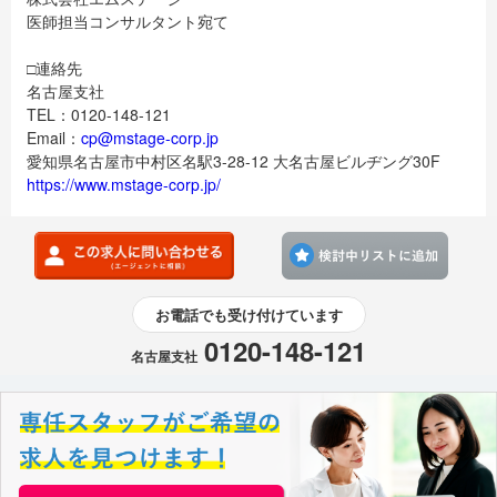
医師担当コンサルタント宛て
□連絡先
名古屋支社
TEL：0120-148-121
Email：
cp@mstage-corp.jp
愛知県名古屋市中村区名駅3-28-12 大名古屋ビルヂング30F
https://www.mstage-corp.jp/
検討
お電話でも受け付けています
0120-148-121
名古屋支社