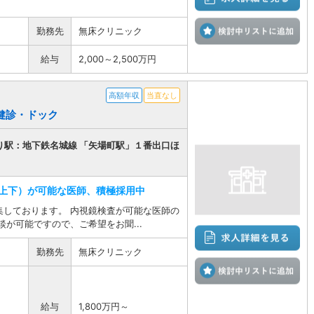
検
勤務先
無床クリニック
給与
2,000～2,500万円
高額年収
当直なし
、健診・ドック
り駅：地下鉄名城線 「矢場町駅」１番出口ほ
上下）が可能な医師、積極採用中
集しております。 内視鏡検査が可能な医師の
が可能ですので、ご希望をお聞...
勤務先
無床クリニック
検
給与
1,800万円～