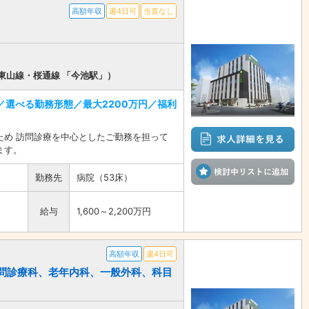
高額年収
週4日可
当直なし
東山線・桜通線 「今池駅」）
／選べる勤務形態／最大2200万円／福利
ため 訪問診療を中心としたご勤務を担って
ます。
検
勤務先
病院（53床）
給与
1,600～2,200万円
高額年収
週4日可
、訪問診療科、老年内科、一般外科、科目