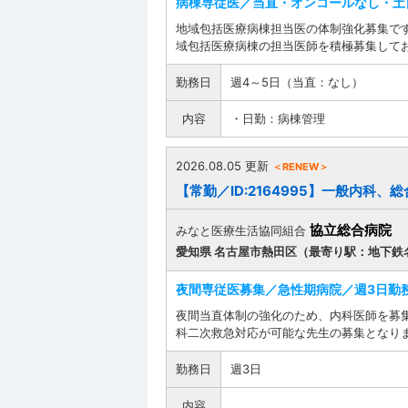
病棟専従医／当直・オンコールなし・土
地域包括医療病棟担当医の体制強化募集です
域包括医療病棟の担当医師を積極募集して
勤務日
週4～5日（当直：なし）
内容
・日勤：病棟管理
2026.08.05 更新
＜RENEW＞
【常勤／ID:2164995】一般内科、
協立総合病院
みなと医療生活協同組合
愛知県 名古屋市熱田区（最寄り駅：地下鉄
夜間専従医募集／急性期病院／週3日勤
夜間当直体制の強化のため、内科医師を募
科二次救急対応が可能な先生の募集となり
勤務日
週3日
内容