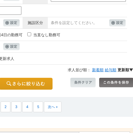
施設区分
条件を設定してください。
週4日の勤務可
当直なし勤務可
更新求人
求人並び順：
新着順
給与順
更新順
2
3
4
5
次へ »