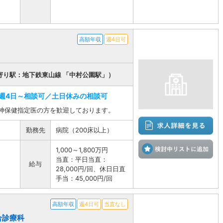
高額年収
週4日可
寄り駅：地下鉄東山線 「中村公園駅」）
週4日～相談可／土日休みの相談可
精神保健指定医の方を歓迎しております。
勤務先
病院（200床以上）
検
1,000～1,800万円
当直：平日当直：
給与
28,000円/回、休日日直
手当：45,000円/回
高額年収
週4日可
当直なし
総合診療科