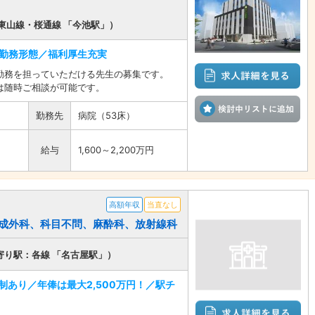
東山線・桜通線 「今池駅」）
勤務形態／福利厚生充実
勤務を担っていただける先生の募集です。
は随時ご相談が可能です。
検
勤務先
病院（53床）
給与
1,600～2,200万円
高額年収
当直なし
、形成外科、科目不問、麻酔科、放射線科
寄り駅：各線 「名古屋駅」）
あり／年俸は最大2,500万円！／駅チ