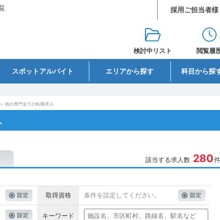
覧
採用ご担当者様
検討中リスト
閲覧履
スポットアルバイト
エリアから探す
科目から探
＞
他の専門全ての転職求人
人
280
該当する求人数
取得資格
条件を設定してください。
キーワード