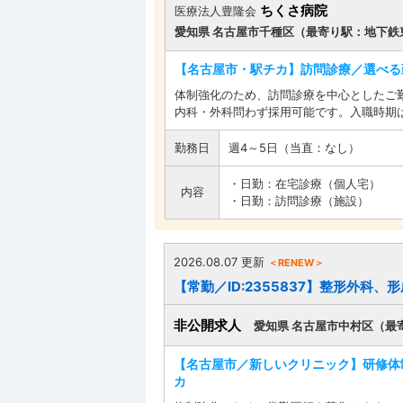
ちくさ病院
医療法人豊隆会
愛知県 名古屋市千種区（最寄り駅：地下鉄
【名古屋市・駅チカ】訪問診療／選べる
体制強化のため、訪問診療を中心としたご
内科・外科問わず採用可能です。入職時期
勤務日
週4～5日（当直：なし）
・日勤：在宅診療（個人宅）
内容
・日勤：訪問診療（施設）
2026.08.07 更新
＜RENEW＞
【常勤／ID:2355837】整形外科
非公開求人
愛知県 名古屋市中村区（最
【名古屋市／新しいクリニック】研修体制
カ