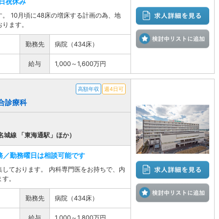
日祝休み
。 10月頃に48床の増床する計画の為、地
おります。
検
勤務先
病院（434床）
給与
1,000～1,600万円
高額年収
週4日可
総合診療科
名城線 「東海通駅」ほか）
務／勤務曜日は相談可能です
集しております。 内科専門医をお持ちで、内
ます。
検
勤務先
病院（434床）
給与
1,000～1,800万円