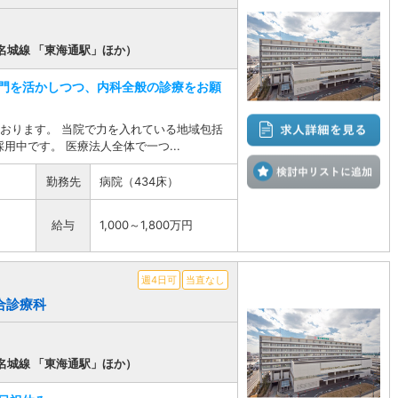
名城線 「東海通駅」ほか）
門を活かしつつ、内科全般の診療をお願
おります。 当院で力を入れている地域包括
中です。 医療法人全体で一つ...
検
勤務先
病院（434床）
給与
1,000～1,800万円
週4日可
当直なし
総合診療科
名城線 「東海通駅」ほか）