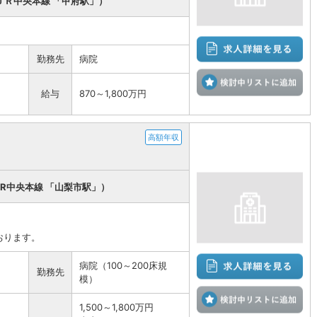
ＪＲ中央本線 「甲府駅」）
勤務先
病院
検
給与
870～1,800万円
高額年収
JR中央本線 「山梨市駅」）
おります。
病院（100～200床規
勤務先
模）
検
1,500～1,800万円