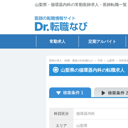
山梨県・循環器内科の常勤医師求人・医師転職一覧
常勤求人
定期アルバイト
医師の求人・転職・募集のDr.転職なび
＞
中部
＞
山梨県
＞
内科系
山梨県の循環器内科の転職求人
科目区分
循環器内科
エリア
山梨県