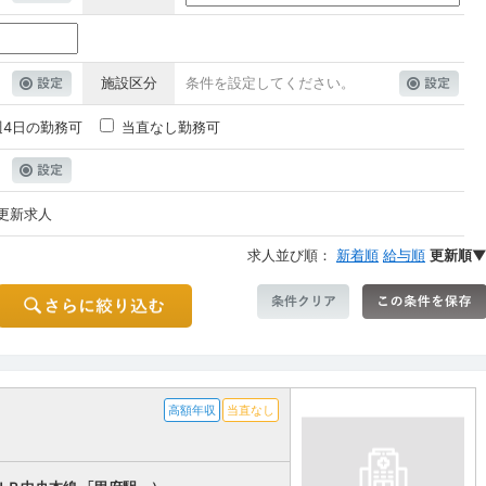
施設区分
条件を設定してください。
週4日の勤務可
当直なし勤務可
更新求人
求人並び順：
新着順
給与順
更新順
高額年収
当直なし