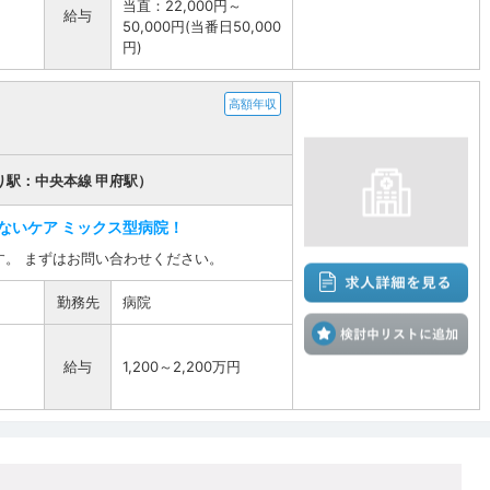
当直：22,000円～
給与
50,000円(当番日50,000
円)
高額年収
り駅：中央本線 甲府駅）
ないケア ミックス型病院！
。 まずはお問い合わせください。
勤務先
病院
検
給与
1,200～2,200万円