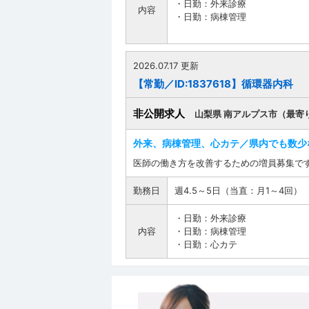
・日勤：外来診療
内容
・日勤：病棟管理
2026.07.17 更新
【常勤／ID:1837618】循環器内科
非公開求人
山梨県 南アルプス市（最寄
外来、病棟管理、心カテ／県内でも数少
医師の働き方を改善するための増員募集です
勤務日
週4.5～5日（当直：月1～4回）
・日勤：外来診療
内容
・日勤：病棟管理
・日勤：心カテ