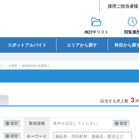
採用ご担当者様
検討中リスト
閲覧履
スポットアルバイト
エリアから探す
科目から探
全て
＞
山梨県
＞
循環器内科の転職求人
3
該当する求人数
取得資格
条件を設定してください。
キーワード