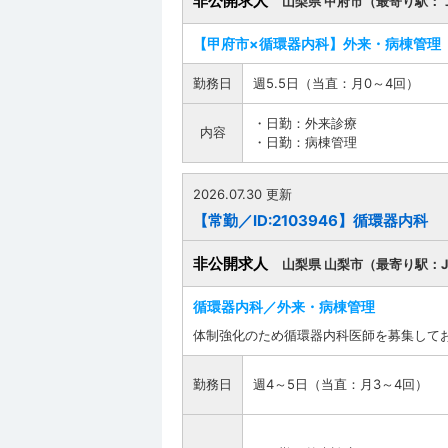
非公開求人
山梨県 甲府市（最寄り駅：
【甲府市×循環器内科】外来・病棟管理
勤務日
週5.5日（当直：月0～4回）
・日勤：外来診療
内容
・日勤：病棟管理
2026.07.30 更新
【常勤／ID:2103946】循環器内科
非公開求人
山梨県 山梨市（最寄り駅：
循環器内科／外来・病棟管理
体制強化のため循環器内科医師を募集して
勤務日
週4～5日（当直：月3～4回）