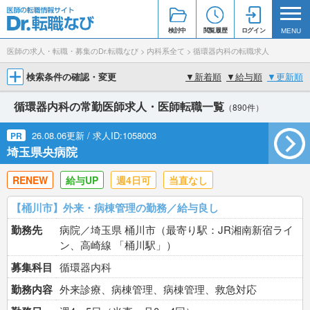
検討中
閲覧履歴
ログイン
MENU
医師の求人・転職・募集のDr.転職なび
>
内科系全て
>
循環器内科の転職求人
検索条件の確認・変更
▼
新着順
▼
給与順
▼
更新順
循環器内科の常勤医師求人・医師転職一覧
（890件）
26.08.06更新 / 求人ID:1058003
PR
埼玉県央病院
RENEW
給与UP
週4日可
当直なし
【桶川市】外来・病棟管理の勤務／給与良し
勤務先
病院／埼玉県 桶川市（最寄り駅：JR湘南新宿ライ
ン、高崎線 「桶川駅」）
募集科目
循環器内科
勤務内容
外来診療、病棟管理、病棟管理、救急対応