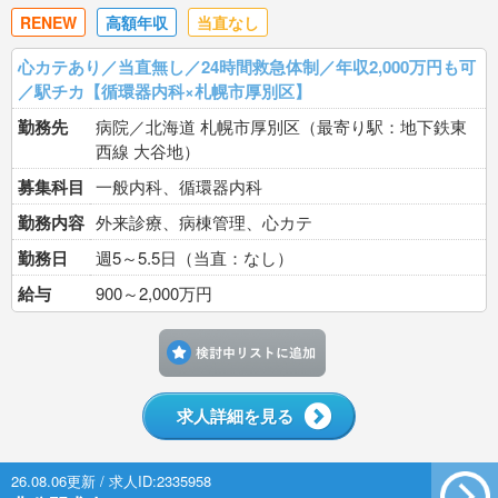
RENEW
高額年収
当直なし
心カテあり／当直無し／24時間救急体制／年収2,000万円も可
／駅チカ【循環器内科×札幌市厚別区】
勤務先
病院／北海道 札幌市厚別区（最寄り駅：地下鉄東
西線 大谷地）
募集科目
一般内科、循環器内科
勤務内容
外来診療、病棟管理、心カテ
勤務日
週5～5.5日（当直：なし）
給与
900～2,000万円
検討中リストに追加す
求人詳細を見る
26.08.06更新 / 求人ID:2335958