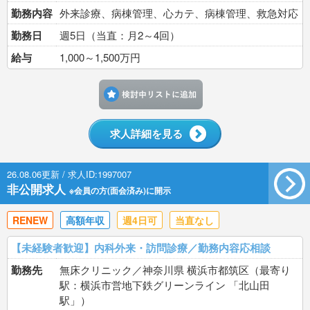
勤務内容
外来診療、病棟管理、心カテ、病棟管理、救急対応
勤務日
週5日（当直：月2～4回）
給与
1,000～1,500万円
検討中リストに追加す
求人詳細を見る
26.08.06更新 / 求人ID:1997007
非公開求人
※会員の方(面会済み)に開示
RENEW
高額年収
週4日可
当直なし
【未経験者歓迎】内科外来・訪問診療／勤務内容応相談
勤務先
無床クリニック／神奈川県 横浜市都筑区（最寄り
駅：横浜市営地下鉄グリーンライン 「北山田
駅」）