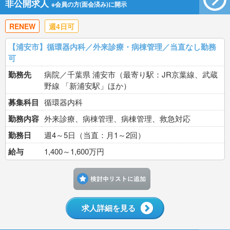
非公開求人
※会員の方(面会済み)に開示
RENEW
週4日可
【浦安市】循環器内科／外来診療・病棟管理／当直なし勤務
可
勤務先
病院／千葉県 浦安市（最寄り駅：JR京葉線、武蔵
野線 「新浦安駅」ほか）
募集科目
循環器内科
勤務内容
外来診療、病棟管理、病棟管理、救急対応
勤務日
週4～5日（当直：月1～2回）
給与
1,400～1,600万円
検討中リストに追加す
求人詳細を見る