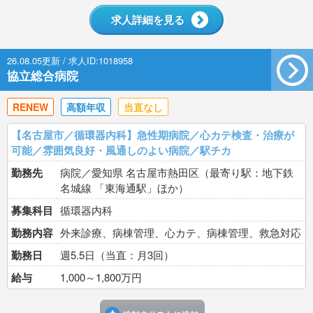
求人詳細を見る
26.08.05更新 / 求人ID:1018958
協立総合病院
RENEW
高額年収
当直なし
【名古屋市／循環器内科】急性期病院／心カテ検査・治療が
可能／雰囲気良好・風通しのよい病院／駅チカ
勤務先
病院／愛知県 名古屋市熱田区（最寄り駅：地下鉄
名城線 「東海通駅」ほか）
募集科目
循環器内科
勤務内容
外来診療、病棟管理、心カテ、病棟管理、救急対応
勤務日
週5.5日（当直：月3回）
給与
1,000～1,800万円
検討中リストに追加す