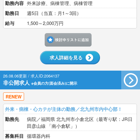
勤務内容
外来診療、病棟管理、病棟管理
勤務日
週5日（当直：月1～3回）
給与
1,500～2,000万円
検討中リストに追加す
求人詳細を見る
26.08.06更新 / 求人ID:2064137
非公開求人
※会員の方(面会済み)に開示
RENEW
外来・病棟・心カテが主体の勤務／北九州市内中心部！
勤務先
病院／福岡県 北九州市小倉北区（最寄り駅：JR日
田彦山線 「南小倉駅」）
募集科目
循環器内科