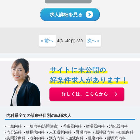
求人詳細を見る
« 前へ
次へ »
4(31-40件) / 89
内科系全ての診療科目別の転職求人
一般内科
一般内科(訪問診療)
呼吸器内科
循環器内科
消化器内科
内分泌科
糖尿病内科
人工透析内科
腎臓内科
脳神経内科
心療内科
訪問診療科
老年内科
漢方内科
血液内科
腫瘍内科
膠原病内科