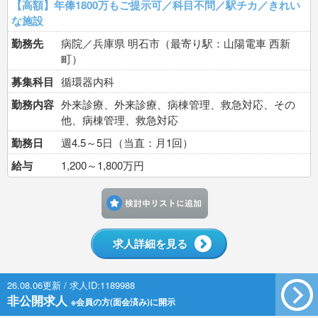
【高額】年俸1800万もご提示可／科目不問／駅チカ／きれい
な施設
勤務先
病院／兵庫県 明石市（最寄り駅：山陽電車 西新
町）
募集科目
循環器内科
勤務内容
外来診療、外来診療、病棟管理、救急対応、その
他、病棟管理、救急対応
勤務日
週4.5～5日（当直：月1回）
給与
1,200～1,800万円
検討中リストに追加す
求人詳細を見る
26.08.06更新 / 求人ID:1189988
非公開求人
※会員の方(面会済み)に開示