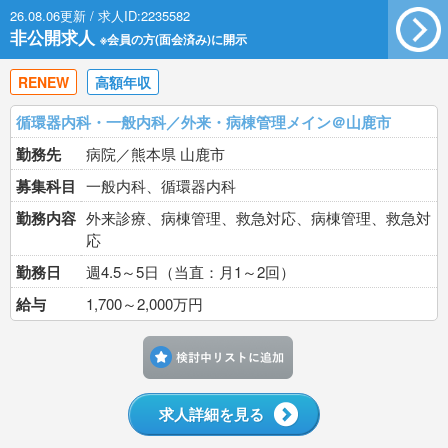
26.08.06更新 / 求人ID:2235582
非公開求人
※会員の方(面会済み)に開示
RENEW
高額年収
循環器内科・一般内科／外来・病棟管理メイン＠山鹿市
勤務先
病院／熊本県 山鹿市
募集科目
一般内科、循環器内科
勤務内容
外来診療、病棟管理、救急対応、病棟管理、救急対
応
勤務日
週4.5～5日（当直：月1～2回）
給与
1,700～2,000万円
検討中リストに追加す
求人詳細を見る