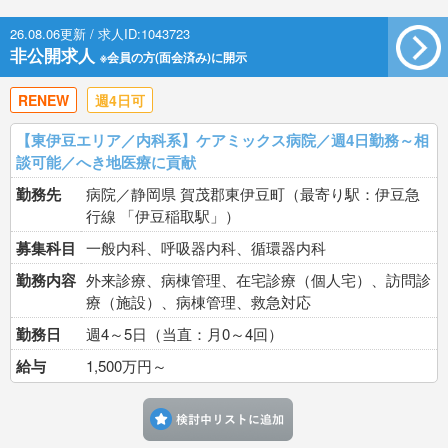
26.08.06更新 / 求人ID:1043723
非公開求人
※会員の方(面会済み)に開示
RENEW
週4日可
【東伊豆エリア／内科系】ケアミックス病院／週4日勤務～相
談可能／へき地医療に貢献
勤務先
病院／静岡県 賀茂郡東伊豆町（最寄り駅：伊豆急
行線 「伊豆稲取駅」）
募集科目
一般内科、呼吸器内科、循環器内科
勤務内容
外来診療、病棟管理、在宅診療（個人宅）、訪問診
療（施設）、病棟管理、救急対応
勤務日
週4～5日（当直：月0～4回）
給与
1,500万円～
検討中リストに追加す