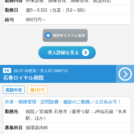
勤務内容
外来診療、病棟管理、病棟管理、救急対応
勤務日
週5～5.5日（当直：月2～3回）
給与
950万円～
検討中リストに追加す
求人詳細を見る
26.07.09更新 / 求人ID:1999712
PR
石巻ロイヤル病院
高額年収
週4日可
外来・病棟管理・訪問診療・健診のご勤務／土日休み可！
勤務先
病院／宮城県 石巻市（最寄り駅：JR仙石線「矢本
駅」ほか）
募集科目
循環器内科