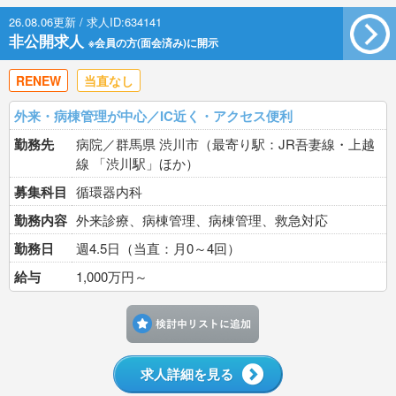
26.08.06更新 / 求人ID:634141
非公開求人
※会員の方(面会済み)に開示
RENEW
当直なし
外来・病棟管理が中心／IC近く・アクセス便利
勤務先
病院／群馬県 渋川市（最寄り駅：JR吾妻線・上越
線 「渋川駅」ほか）
募集科目
循環器内科
勤務内容
外来診療、病棟管理、病棟管理、救急対応
勤務日
週4.5日（当直：月0～4回）
給与
1,000万円～
検討中リストに追加す
求人詳細を見る