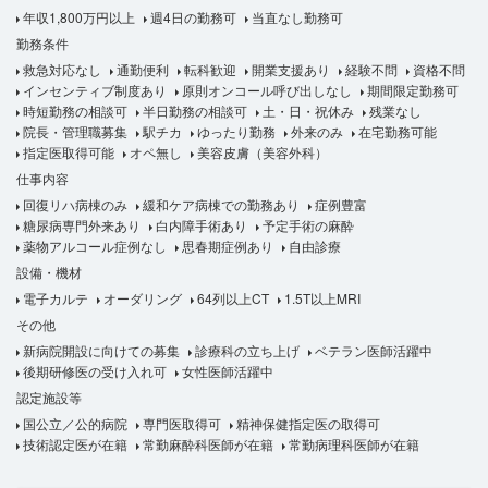
年収1,800万円以上
週4日の勤務可
当直なし勤務可
勤務条件
救急対応なし
通勤便利
転科歓迎
開業支援あり
経験不問
資格不問
インセンティブ制度あり
原則オンコール呼び出しなし
期間限定勤務可
時短勤務の相談可
半日勤務の相談可
土・日・祝休み
残業なし
院長・管理職募集
駅チカ
ゆったり勤務
外来のみ
在宅勤務可能
指定医取得可能
オペ無し
美容皮膚（美容外科）
仕事内容
回復リハ病棟のみ
緩和ケア病棟での勤務あり
症例豊富
糖尿病専門外来あり
白内障手術あり
予定手術の麻酔
薬物アルコール症例なし
思春期症例あり
自由診療
設備・機材
電子カルテ
オーダリング
64列以上CT
1.5T以上MRI
その他
新病院開設に向けての募集
診療科の立ち上げ
ベテラン医師活躍中
後期研修医の受け入れ可
女性医師活躍中
認定施設等
国公立／公的病院
専門医取得可
精神保健指定医の取得可
技術認定医が在籍
常勤麻酔科医師が在籍
常勤病理科医師が在籍