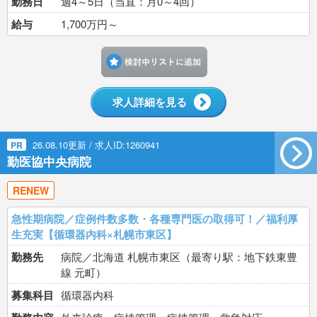
勤務日
週4～5日（当直：月0～4回）
給与
1,700万円～
検討中リストに追加す
求人詳細を見る
26.08.10更新 / 求人ID:1260941
PR
勤医協中央病院
RENEW
急性期病院／症例件数多数・各種専門医の取得可！／福利厚
生充実【循環器内科×札幌市東区】
勤務先
病院／北海道 札幌市東区（最寄り駅：地下鉄東豊
線 元町）
募集科目
循環器内科