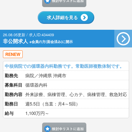
求人詳細を見る
26.08.05更新 / 求人ID:434409
非公開求人
※会員の方(面会済み)に開示
RENEW
中核病院での循環器内科勤務です。常勤医師複数体制です。
勤務先
病院／沖縄県 沖縄市
募集科目
循環器内科
勤務内容
外来診療、病棟管理、心カテ、病棟管理、救急対応
勤務日
週5.5日（当直：月4～5回）
給与
1,100万円～
検討中リストに追加す