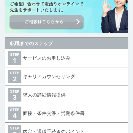
転職までのステップ
STEP
サービスのお申し込み
1
STEP
キャリアカウンセリング
2
STEP
求人の詳細情報提供
3
STEP
面接・条件交渉・労働条件書
4
STEP
内定・退職手続きのポイント