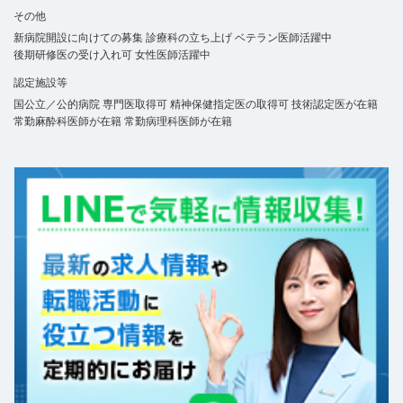
その他
新病院開設に向けての募集
診療科の立ち上げ
ベテラン医師活躍中
後期研修医の受け入れ可
女性医師活躍中
認定施設等
国公立／公的病院
専門医取得可
精神保健指定医の取得可
技術認定医が在籍
常勤麻酔科医師が在籍
常勤病理科医師が在籍