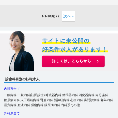
次へ »
1(1-10件) / 2
診療科目別の転職求人
内科系全て
一般内科
一般内科(訪問診療)
呼吸器内科
循環器内科
消化器内科
内分泌科
糖尿病内科
人工透析内科
腎臓内科
脳神経内科
心療内科
訪問診療科
老年内科
漢方内科
血液内科
腫瘍内科
膠原病内科
内科系その他
外科系全て