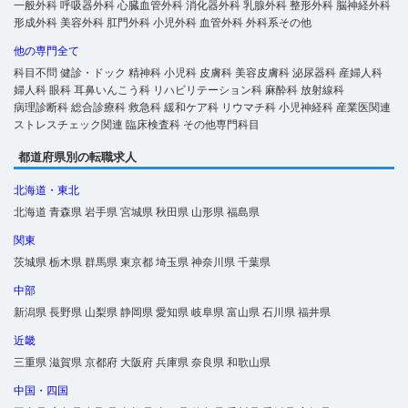
一般外科
呼吸器外科
心臓血管外科
消化器外科
乳腺外科
整形外科
脳神経外科
形成外科
美容外科
肛門外科
小児外科
血管外科
外科系その他
他の専門全て
科目不問
健診・ドック
精神科
小児科
皮膚科
美容皮膚科
泌尿器科
産婦人科
婦人科
眼科
耳鼻いんこう科
リハビリテーション科
麻酔科
放射線科
病理診断科
総合診療科
救急科
緩和ケア科
リウマチ科
小児神経科
産業医関連
ストレスチェック関連
臨床検査科
その他専門科目
都道府県別の転職求人
北海道・東北
北海道
青森県
岩手県
宮城県
秋田県
山形県
福島県
関東
茨城県
栃木県
群馬県
東京都
埼玉県
神奈川県
千葉県
中部
新潟県
長野県
山梨県
静岡県
愛知県
岐阜県
富山県
石川県
福井県
近畿
三重県
滋賀県
京都府
大阪府
兵庫県
奈良県
和歌山県
中国・四国