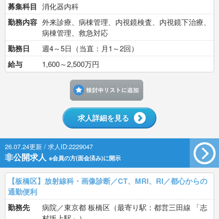
募集科目
消化器内科
勤務内容
外来診療、病棟管理、内視鏡検査、内視鏡下治療、
病棟管理、救急対応
勤務日
週4～5日（当直：月1～2回）
給与
1,600～2,500万円
検討中リストに追加す
求人詳細を見る
26.07.24更新 / 求人ID:2229047
非公開求人
※会員の方(面会済み)に開示
【板橋区】放射線科・画像診断／CT、MRI、RI／都心からの
通勤便利
勤務先
病院／東京都 板橋区（最寄り駅：都営三田線 「志
村坂上駅」）