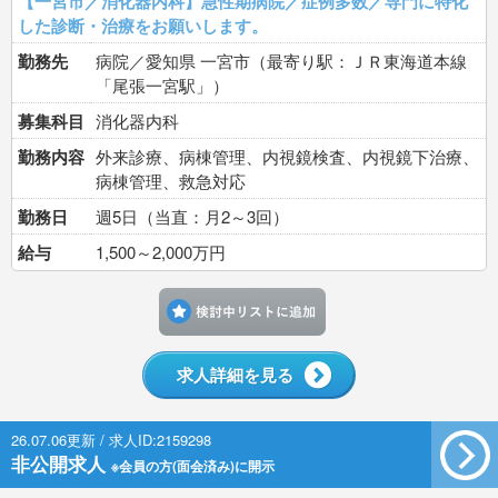
【一宮市／消化器内科】急性期病院／症例多数／専門に特化
した診断・治療をお願いします。
勤務先
病院／愛知県 一宮市（最寄り駅：ＪＲ東海道本線
「尾張一宮駅」）
募集科目
消化器内科
勤務内容
外来診療、病棟管理、内視鏡検査、内視鏡下治療、
病棟管理、救急対応
勤務日
週5日（当直：月2～3回）
給与
1,500～2,000万円
検討中リストに追加す
求人詳細を見る
26.07.06更新 / 求人ID:2159298
非公開求人
※会員の方(面会済み)に開示