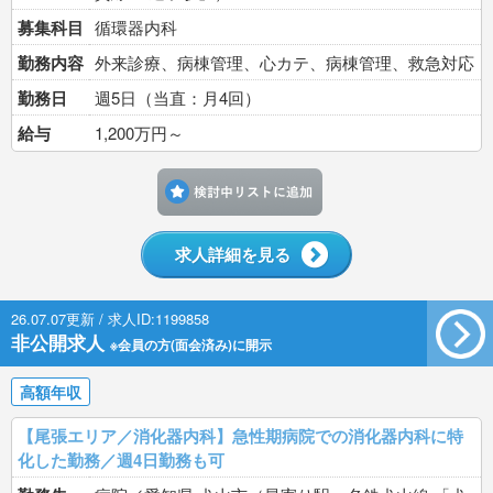
募集科目
循環器内科
勤務内容
外来診療、病棟管理、心カテ、病棟管理、救急対応
勤務日
週5日（当直：月4回）
給与
1,200万円～
検討中リストに追加す
求人詳細を見る
26.07.07更新 / 求人ID:1199858
非公開求人
※会員の方(面会済み)に開示
高額年収
【尾張エリア／消化器内科】急性期病院での消化器内科に特
化した勤務／週4日勤務も可