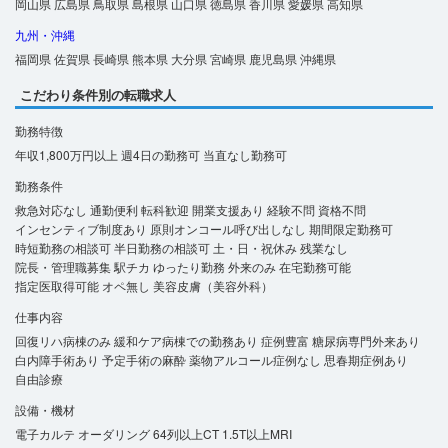
岡山県
広島県
鳥取県
島根県
山口県
徳島県
香川県
愛媛県
高知県
九州・沖縄
福岡県
佐賀県
長崎県
熊本県
大分県
宮崎県
鹿児島県
沖縄県
こだわり条件別の転職求人
勤務特徴
年収1,800万円以上
週4日の勤務可
当直なし勤務可
勤務条件
救急対応なし
通勤便利
転科歓迎
開業支援あり
経験不問
資格不問
インセンティブ制度あり
原則オンコール呼び出しなし
期間限定勤務可
時短勤務の相談可
半日勤務の相談可
土・日・祝休み
残業なし
院長・管理職募集
駅チカ
ゆったり勤務
外来のみ
在宅勤務可能
指定医取得可能
オペ無し
美容皮膚（美容外科）
仕事内容
回復リハ病棟のみ
緩和ケア病棟での勤務あり
症例豊富
糖尿病専門外来あり
白内障手術あり
予定手術の麻酔
薬物アルコール症例なし
思春期症例あり
自由診療
設備・機材
電子カルテ
オーダリング
64列以上CT
1.5T以上MRI