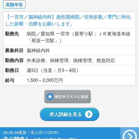
高額年収
【一宮市／脳神経内科】急性期病院／症例多数／専門に特化
した診断・治療をお願いします。
勤務先
病院／愛知県 一宮市（最寄り駅：ＪＲ東海道本線
「尾張一宮駅」）
募集科目
脳神経内科
勤務内容
外来診療、病棟管理、病棟管理、救急対応
勤務日
週5日（当直：月3～4回）
給与
1,500～2,000万円
検討中リストに追加す
求人詳細を見る
26.06.29更新 / 求人ID:1125761