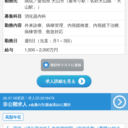
勤務先
病院／愛知県 犬山市（最寄り駅：名鉄犬山線 「犬
山駅」）
募集科目
消化器内科
勤務内容
外来診療、病棟管理、内視鏡検査、内視鏡下治療、
病棟管理、救急対応
勤務日
週5日（当直：月1～3回）
給与
1,500～2,000万円
検討中リストに追加す
求人詳細を見る
26.07.06更新 / 求人ID:2018479
非公開求人
※会員の方(面会済み)に開示
高額年収