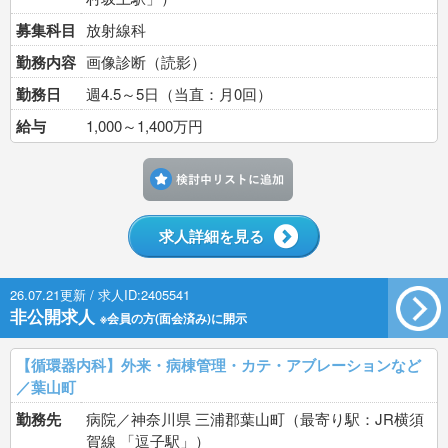
募集科目
放射線科
勤務内容
画像診断（読影）
勤務日
週4.5～5日（当直：月0回）
給与
1,000～1,400万円
検討中リストに追加す
求人詳細を見る
26.07.21更新 / 求人ID:2405541
非公開求人
※会員の方(面会済み)に開示
【循環器内科】外来・病棟管理・カテ・アブレーションなど
／葉山町
勤務先
病院／神奈川県 三浦郡葉山町（最寄り駅：JR横須
賀線 「逗子駅」）