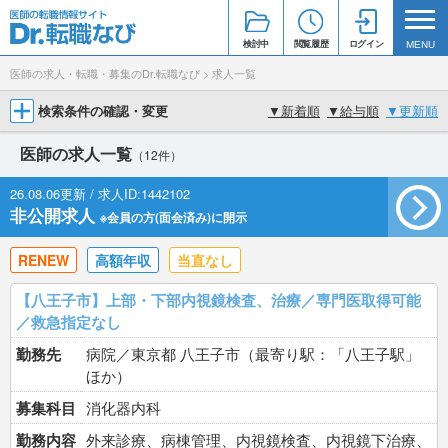
検討中
閲覧履歴
ログイン
MENU
医師の求人・転職・募集のDr.転職なび
>
求人一覧
検索条件の確認・変更
▼
新着順
▼
給与順
▼
更新順
医師の求人一覧
（12件）
26.08.06更新 / 求人ID:1442102
非公開求人
※会員の方(面会済み)に開示
RENEW
高額年収
当直なし
【八王子市】上部・下部内視鏡検査、治療／専門医取得可能
／救急指定なし
勤務先
病院／東京都 八王子市（最寄り駅：「八王子駅」
ほか）
募集科目
消化器内科
勤務内容
外来診療、病棟管理、内視鏡検査、内視鏡下治療、