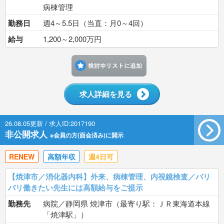
病棟管理
勤務日
週4～5.5日（当直：月0～4回）
給与
1,200～2,000万円
検討中リストに追加す
求人詳細を見る
26.08.05更新 / 求人ID:2017190
非公開求人
※会員の方(面会済み)に開示
RENEW
高額年収
週4日可
【焼津市／消化器内科】外来、病棟管理、内視鏡検査／バリ
バリ働きたい先生には高額給与をご提示
勤務先
病院／静岡県 焼津市（最寄り駅：ＪＲ東海道本線
「焼津駅」）