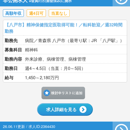
非公開求人
※会員の方(面会済み)に開示
高額年収
週4日可
当直なし
【八戸市】精神保健指定医取得可能！／転科歓迎／週32時間
勤務
勤務先
病院／青森県 八戸市（最寄り駅：JR 「八戸駅」）
募集科目
精神科
勤務内容
外来診療、病棟管理、病棟管理
勤務日
週4～4.5日（当直：月0～5回）
給与
1,450～2,180万円
検討中リストに追加す
求人詳細を見る
26.06.11更新 / 求人ID:2364430