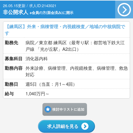
26.05.15更新 / 求人ID:2143021
非公開求人
※会員の方(面会済み)に開示
【練馬区】外来・病棟管理・内視鏡検査／地域の中核病院で
す
勤務先
病院／東京都 練馬区（最寄り駅：都営地下鉄大江
戸線 「光が丘駅」A2出口）
募集科目
消化器内科
勤務内容
外来診療、病棟管理、内視鏡検査、病棟管理、救急
対応
勤務日
週5日（当直：月1～4回）
給与
1,040万円～
検討中リストに追加す
求人詳細を見る