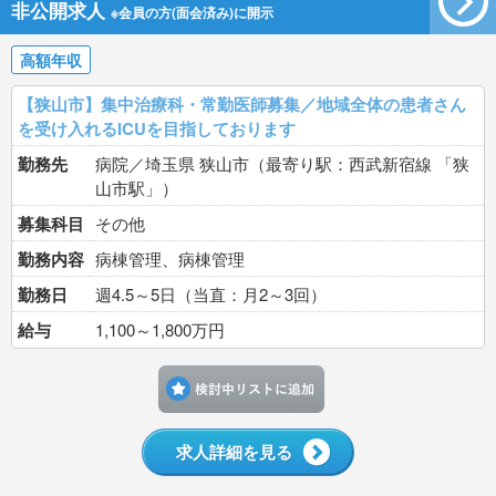
非公開求人
※会員の方(面会済み)に開示
高額年収
【狭山市】集中治療科・常勤医師募集／地域全体の患者さん
を受け入れるICUを目指しております
勤務先
病院／埼玉県 狭山市（最寄り駅：西武新宿線 「狭
山市駅」）
募集科目
その他
勤務内容
病棟管理、病棟管理
勤務日
週4.5～5日（当直：月2～3回）
給与
1,100～1,800万円
検討中リストに追加す
求人詳細を見る