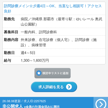
訪問診療メイン☆彡週4日～OK、当直なし相談可！アクセス
良好
勤務先
病院／沖縄県 那覇市（最寄り駅：ゆいレール 奥武
山公園駅）
募集科目
一般内科、訪問診療科
勤務内容
外来診療、在宅診療（個人宅）、訪問診療（施
設）、病棟管理
勤務日
週4～5日
給与
1,300～1,600万円
検討中リストに追加す
求人詳細を見る
26.08.06更新 / 求人ID:2257625
非公開求人
※会員の方(面会済み)に開示