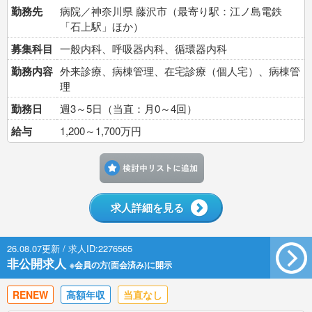
勤務先
病院／神奈川県 藤沢市（最寄り駅：江ノ島電鉄
「石上駅」ほか）
募集科目
一般内科、呼吸器内科、循環器内科
勤務内容
外来診療、病棟管理、在宅診療（個人宅）、病棟管
理
勤務日
週3～5日（当直：月0～4回）
給与
1,200～1,700万円
検討中リストに追加す
求人詳細を見る
26.08.07更新 / 求人ID:2276565
非公開求人
※会員の方(面会済み)に開示
RENEW
高額年収
当直なし