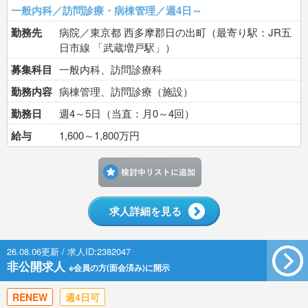
一般内科／訪問診療・病棟管理／週4日～
勤務先
病院／東京都 西多摩郡日の出町（最寄り駅：JR五
日市線 「武蔵増戸駅」）
募集科目
一般内科、訪問診療科
勤務内容
病棟管理、訪問診療（施設）
勤務日
週4～5日（当直：月0～4回）
給与
1,600～1,800万円
検討中リストに追加す
求人詳細を見る
26.08.06更新 / 求人ID:2382047
非公開求人
※会員の方(面会済み)に開示
RENEW
週4日可