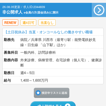
26.08.05更新 / 求人ID:2344839
非公開求人
※会員の方(面会済み)に開示
RENEW
週4日可
当直なし
【土日祝休み】当直・オンコールなしの働きやすい職場
勤務先
病院／兵庫県 川西市（最寄り駅：能勢電鉄妙見
線・日生線 「山下駅」ほか）
募集科目
一般内科、訪問診療科
勤務内容
外来診療、病棟管理、在宅診療（個人宅）、健康診
断
勤務日
週4～5日
給与
1,400～1,600万円
検討中リストに追加す