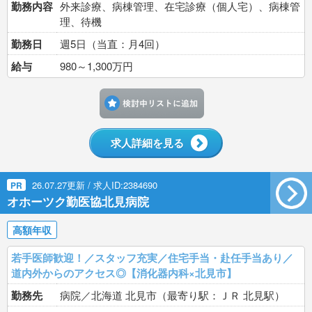
勤務内容
外来診療、病棟管理、在宅診療（個人宅）、病棟管
理、待機
勤務日
週5日（当直：月4回）
給与
980～1,300万円
検討中リストに追加す
求人詳細を見る
26.07.27更新 / 求人ID:2384690
PR
オホーツク勤医協北見病院
高額年収
若手医師歓迎！／スタッフ充実／住宅手当・赴任手当あり／
道内外からのアクセス◎【消化器内科×北見市】
勤務先
病院／北海道 北見市（最寄り駅：ＪＲ 北見駅）