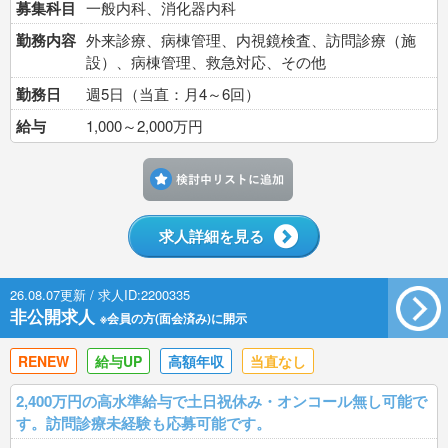
募集科目
一般内科、消化器内科
勤務内容
外来診療、病棟管理、内視鏡検査、訪問診療（施
設）、病棟管理、救急対応、その他
勤務日
週5日（当直：月4～6回）
給与
1,000～2,000万円
検討中リストに追加す
求人詳細を見る
26.08.07更新 / 求人ID:2200335
非公開求人
※会員の方(面会済み)に開示
RENEW
給与UP
高額年収
当直なし
2,400万円の高水準給与で土日祝休み・オンコール無し可能で
す。訪問診療未経験も応募可能です。