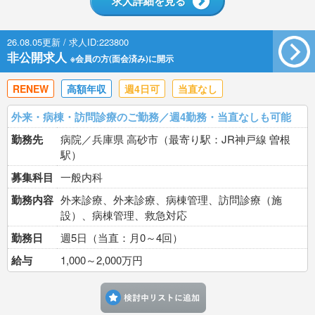
求人詳細を見る
26.08.05更新 / 求人ID:223800
非公開求人
※会員の方(面会済み)に開示
RENEW
高額年収
週4日可
当直なし
外来・病棟・訪問診療のご勤務／週4勤務・当直なしも可能
勤務先
病院／兵庫県 高砂市（最寄り駅：JR神戸線 曽根
駅）
募集科目
一般内科
勤務内容
外来診療、外来診療、病棟管理、訪問診療（施
設）、病棟管理、救急対応
勤務日
週5日（当直：月0～4回）
給与
1,000～2,000万円
検討中リストに追加す