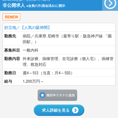
非公開求人
※会員の方(面会済み)に開示
RENEW
好立地／【人気の阪神間】
勤務先
病院／兵庫県 尼崎市（最寄り駅：阪急神戸線 「園
田駅」）
募集科目
一般内科
勤務内容
外来診療、病棟管理、在宅診療（個人宅）、病棟管
理、救急対応
勤務日
週4～5日（当直：月4～5回）
給与
1,200万円～
検討中リストに追加す
求人詳細を見る