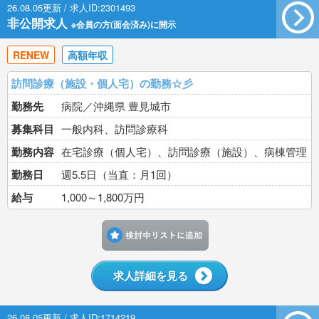
26.08.05更新 / 求人ID:2301493
非公開求人
※会員の方(面会済み)に開示
RENEW
高額年収
訪問診療（施設・個人宅）の勤務☆彡
勤務先
病院／沖縄県 豊見城市
募集科目
一般内科、訪問診療科
勤務内容
在宅診療（個人宅）、訪問診療（施設）、病棟管理
勤務日
週5.5日（当直：月1回）
給与
1,000～1,800万円
検討中リストに追加す
求人詳細を見る
26.08.05更新 / 求人ID:1714219