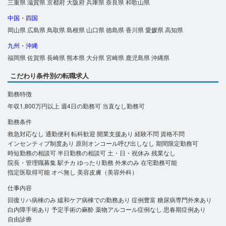
三重県
滋賀県
京都府
大阪府
兵庫県
奈良県
和歌山県
中国・四国
岡山県
広島県
鳥取県
島根県
山口県
徳島県
香川県
愛媛県
高知県
九州・沖縄
福岡県
佐賀県
長崎県
熊本県
大分県
宮崎県
鹿児島県
沖縄県
こだわり条件別の転職求人
勤務特徴
年収1,800万円以上
週4日の勤務可
当直なし勤務可
勤務条件
救急対応なし
通勤便利
転科歓迎
開業支援あり
経験不問
資格不問
インセンティブ制度あり
原則オンコール呼び出しなし
期間限定勤務可
時短勤務の相談可
半日勤務の相談可
土・日・祝休み
残業なし
院長・管理職募集
駅チカ
ゆったり勤務
外来のみ
在宅勤務可能
指定医取得可能
オペ無し
美容皮膚（美容外科）
仕事内容
回復リハ病棟のみ
緩和ケア病棟での勤務あり
症例豊富
糖尿病専門外来あり
白内障手術あり
予定手術の麻酔
薬物アルコール症例なし
思春期症例あり
自由診療