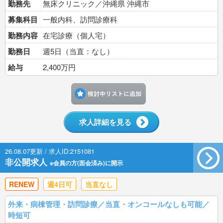
勤務先
無床クリニック／沖縄県 沖縄市
募集科目
一般内科、訪問診療科
勤務内容
在宅診療（個人宅）
勤務日
週5日（当直：なし）
給与
2,400万円
検討中リストに追加す
求人詳細を見る
26.08.07更新 / 求人ID:2151081
非公開求人
※会員の方(面会済み)に開示
RENEW
週4日可
当直なし
外来・病棟管理・訪問診療／当直・オンコールなしも可能／
時短可