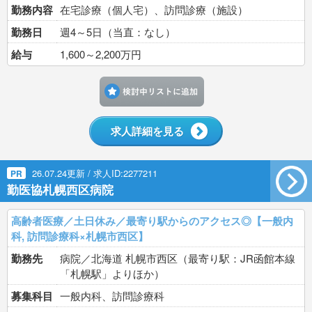
勤務内容
在宅診療（個人宅）、訪問診療（施設）
勤務日
週4～5日（当直：なし）
給与
1,600～2,200万円
検討中リストに追加す
求人詳細を見る
26.07.24更新 / 求人ID:2277211
PR
勤医協札幌西区病院
高齢者医療／土日休み／最寄り駅からのアクセス◎【一般内
科, 訪問診療科×札幌市西区】
勤務先
病院／北海道 札幌市西区（最寄り駅：JR函館本線
「札幌駅」よりほか）
募集科目
一般内科、訪問診療科