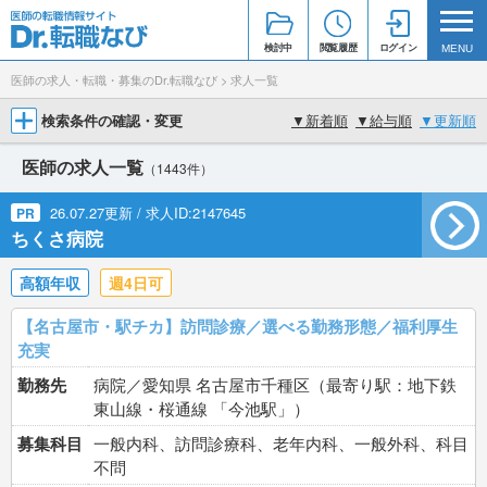
検討中
閲覧履歴
ログイン
MENU
医師の求人・転職・募集のDr.転職なび
>
求人一覧
検索条件の確認・変更
▼
新着順
▼
給与順
▼
更新順
医師の求人一覧
（1443件）
26.07.27更新 / 求人ID:2147645
PR
ちくさ病院
高額年収
週4日可
【名古屋市・駅チカ】訪問診療／選べる勤務形態／福利厚生
充実
勤務先
病院／愛知県 名古屋市千種区（最寄り駅：地下鉄
東山線・桜通線 「今池駅」）
募集科目
一般内科、訪問診療科、老年内科、一般外科、科目
不問