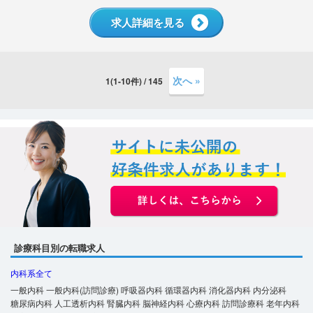
求人詳細を見る
次へ »
1(1-10件) / 145
診療科目別の転職求人
内科系全て
一般内科
一般内科(訪問診療)
呼吸器内科
循環器内科
消化器内科
内分泌科
糖尿病内科
人工透析内科
腎臓内科
脳神経内科
心療内科
訪問診療科
老年内科