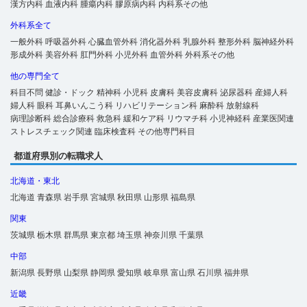
漢方内科
血液内科
腫瘍内科
膠原病内科
内科系その他
外科系全て
一般外科
呼吸器外科
心臓血管外科
消化器外科
乳腺外科
整形外科
脳神経外科
形成外科
美容外科
肛門外科
小児外科
血管外科
外科系その他
他の専門全て
科目不問
健診・ドック
精神科
小児科
皮膚科
美容皮膚科
泌尿器科
産婦人科
婦人科
眼科
耳鼻いんこう科
リハビリテーション科
麻酔科
放射線科
病理診断科
総合診療科
救急科
緩和ケア科
リウマチ科
小児神経科
産業医関連
ストレスチェック関連
臨床検査科
その他専門科目
都道府県別の転職求人
北海道・東北
北海道
青森県
岩手県
宮城県
秋田県
山形県
福島県
関東
茨城県
栃木県
群馬県
東京都
埼玉県
神奈川県
千葉県
中部
新潟県
長野県
山梨県
静岡県
愛知県
岐阜県
富山県
石川県
福井県
近畿