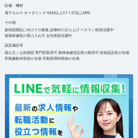
設備・機材
電子カルテ
オーダリング
64列以上CT
1.5T以上MRI
その他
新病院開設に向けての募集
診療科の立ち上げ
ベテラン医師活躍中
後期研修医の受け入れ可
女性医師活躍中
認定施設等
国公立／公的病院
専門医取得可
精神保健指定医の取得可
技術認定医が在籍
常勤麻酔科医師が在籍
常勤病理科医師が在籍